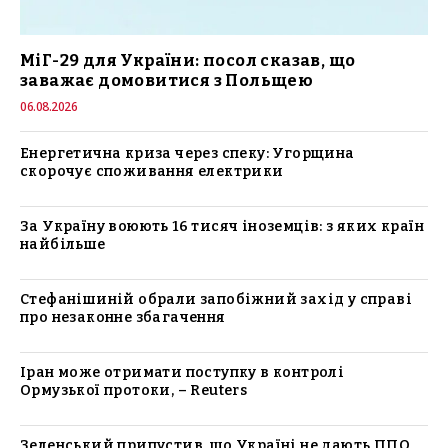
МіГ-29 для України: посол сказав, що
заважає домовитися з Польщею
06.08.2026
Енергетична криза через спеку: Угорщина
скорочує споживання електрики
За Україну воюють 16 тисяч іноземців: з яких країн
найбільше
Стефанішиній обрали запобіжний захід у справі
про незаконне збагачення
Іран може отримати поступку в контролі
Ормузької протоки, – Reuters
Зеленський припустив, що Україні не дають ППО,