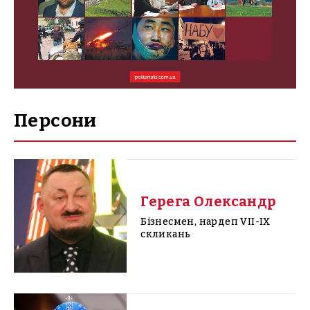
Персони
Герега Олександр
Бізнесмен, нардеп VII-IX
скликань