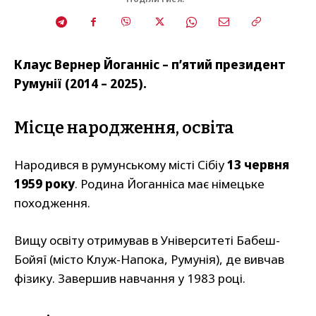
Клаус Вернер Йоганніс – пʼятий президент
Румунії (2014 – 2025).
Місце народження, освіта
Народився в румунському місті Сібіу
13 червня
1959 року
. Родина Йоганніса має німецьке
походження.
Вищу освіту отримував в Університеті Бабеш-
Бойяї (місто Клуж-Напока, Румунія), де вивчав
фізику. Завершив навчання у 1983 році.