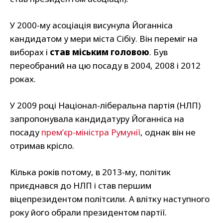
У 2000-му асоціація висунула Йоганніса
кандидатом у мери міста Сібіу. Він переміг на
виборах і
став міським головою
. Був
переобраний на цю посаду в 2004, 2008 і 2012
роках.
У 2009 році Націонал-ліберальна партія (НЛП)
запропонувала кандидатуру Йоганніса на
посаду
премʼєр-міністра Румунії
, однак він не
отримав крісло.
Кілька років потому, в 2013-му, політик
приєднався до НЛП і став першим
віцепрезидентом політсили. А влітку наступного
року його обрали президентом партії.