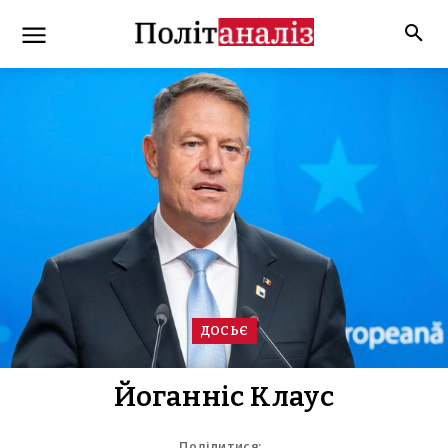
ДОСЬЄ
Йоганніс Клаус
Поділитися: