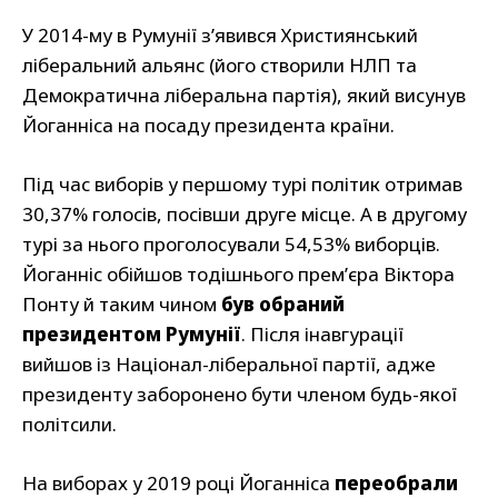
У 2014-му в Румунії зʼявився Християнський
ліберальний альянс (його створили НЛП та
Демократична ліберальна партія), який висунув
Йоганніса на посаду президента країни.
Під час виборів у першому турі політик отримав
30,37% голосів, посівши друге місце. А в другому
турі за нього проголосували 54,53% виборців.
Йоганніс обійшов тодішнього премʼєра Віктора
Понту й таким чином
був обраний
президентом Румунії
. Після інавгурації
вийшов із Націонал-ліберальної партії, адже
президенту заборонено бути членом будь-якої
політсили.
На виборах у 2019 році Йоганніса
переобрали