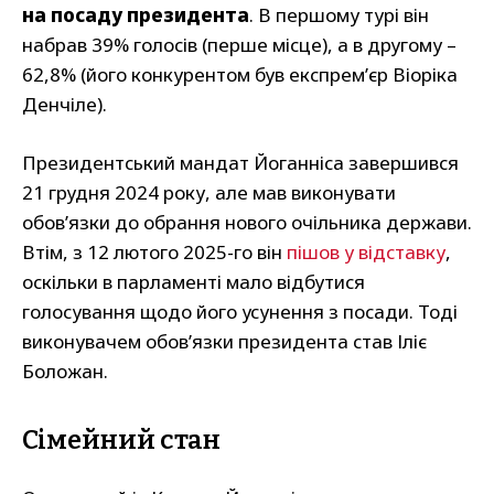
на посаду президента
. В першому турі він
набрав 39% голосів (перше місце), а в другому –
62,8% (його конкурентом був експремʼєр Віоріка
Денчіле).
Президентський мандат Йоганніса завершився
21 грудня 2024 року, але мав виконувати
обов’язки до обрання нового очільника держави.
Втім, з 12 лютого 2025-го він
пішов у відставку
,
оскільки в парламенті мало відбутися
голосування щодо його усунення з посади. Тоді
виконувачем обов’язки президента став Іліє
Боложан.
Сімейний стан