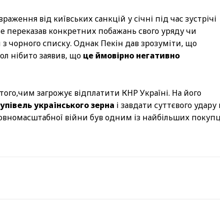
раження від київських санкцій у січні під час зустрічі
не переказав конкретних побажань свого уряду чи
з чорного списку. Однак Пекін дав зрозуміти, що
ол нібито заявив, що
це ймовірно негативно
ого,чим загрожує відплатити КНР Україні. На його
упівель українського зерна
і завдати суттєвого удару
повномасштабної війни був одним із найбільших покупц