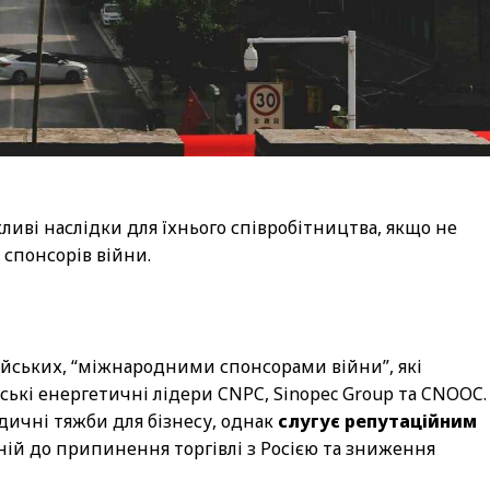
иві наслідки для їхнього співробітництва, якщо не
спонсорів війни.
тайських, “міжнародними спонсорами війни”, які
ські енергетичні лідери CNPC, Sinopec Group та CNOOC.
дичні тяжби для бізнесу, однак
слугує репутаційним
й до припинення торгівлі з Росією та зниження