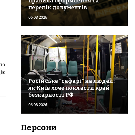
правила оформлення та
перелік документів
06.08.2026
 по
ів
Російське "сафарі" на людей:
як Київ хоче покласти край
безкарності РФ
06.08.2026
Персони