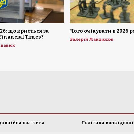
26: що криється за
Чого очікувати в 2026 р
Financial Times?
Валерій Майданюк
йданюк
дакційна політика
Політика конфіденці