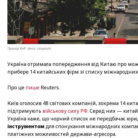
Прапор КНР. Фото: Unsplash
Україна отримала попередження від Китаю про можл
прибере 14 китайських фірм зі списку міжнародних 
Про це
пише
Reuters.
Київ оголосив 48 світових компаній, зокрема 14 ки
підтримують
військову силу РФ
. Серед них — китай
Україна каже, що чорний список не передбачає юри
інструментом
для спонукання міжнародних компані
платіжних можливостей держави-агресора.