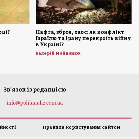
оці?
Нафта, зброя, хаос: як конфлікт
Ізраїлю та Ірану перекроїть війну
в Україні?
Валерій Майданюк
Зв'язок із редакцією
info@politanaliz.com.ua
йності
Правила користування сайтом