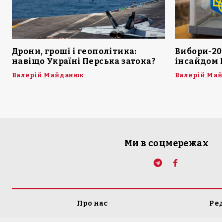
Дрони, гроші і геополітика:
Вибори-20
навіщо Україні Перська затока?
інсайдом 
Валерій Майданюк
Валерій Ма
Ми в соцмережах
Про нас
Ре