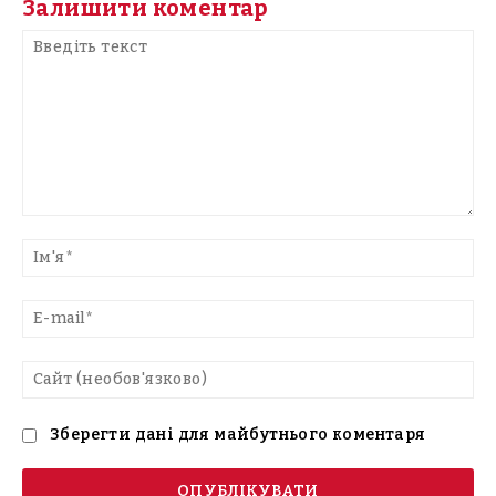
Залишити коментар
Введіть
текст
Ім'
E-
mai
Са
(н
Зберегти дані для майбутнього коментаря