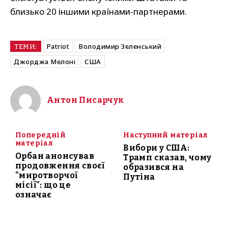
близько 20 іншими країнами-партнерами.
Patriot
Володимир Зеленський
ТЕМИ:
Джорджа Мелоні
США
Антон Писарчук
Попередній
Наступний матеріал
матеріал
Вибори у США:
Орбан анонсував
Трамп сказав, чому
продовження своєї
образився на
"миротворчої
Путіна
місії": що це
означає