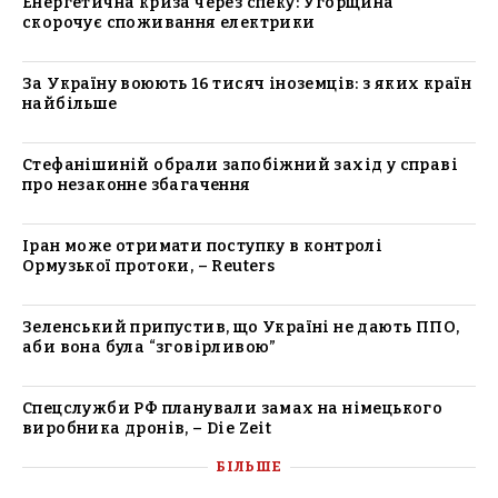
Енергетична криза через спеку: Угорщина
скорочує споживання електрики
За Україну воюють 16 тисяч іноземців: з яких країн
найбільше
Стефанішиній обрали запобіжний захід у справі
про незаконне збагачення
Іран може отримати поступку в контролі
Ормузької протоки, – Reuters
Зеленський припустив, що Україні не дають ППО,
аби вона була “зговірливою”
Спецслужби РФ планували замах на німецького
виробника дронів, – Die Zeit
БІЛЬШЕ