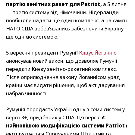
партію зенітних ракет для Patriot,
а 5 липня
— третю систему від Німеччини. Нідерланди
пообіцяли надати ще один комплекс, а на саміті
НАТО США зобов’язались забезпечити Україну
ще однією системою.
5 вересня президент Румунії
Клаус Йоганніс
анонсував новий закон, що дозволяє Румунії
передати Києву зенітно-ракетний комплекс.
Після оприлюднення закону Йоганнісом уряд
країни має видати рішення, щоб акт дарування
набрав чинності.
Румунія передасть Україні одну з семи систем у
версії 3+, придбаних у США. Ця версія
є
найновішою модифікацією системи Patriot
і
експлуатується Сполученими Штатами та