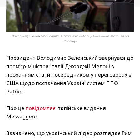
Володимир Зеленський поряд із системою Patriot у Німеччині. Фото: Радіо
Свобода
Президент Володимир Зеленський звернувся до
прем’єр-міністра Італії Джорджії Мелоні з
проханням стати посередником у переговорах зі
США щодо постачання Україні систем ППО
Patriot.
Про це
повідомляє
італійське видання
Messaggero.
Зазначено, що український лідер розглядає Рим