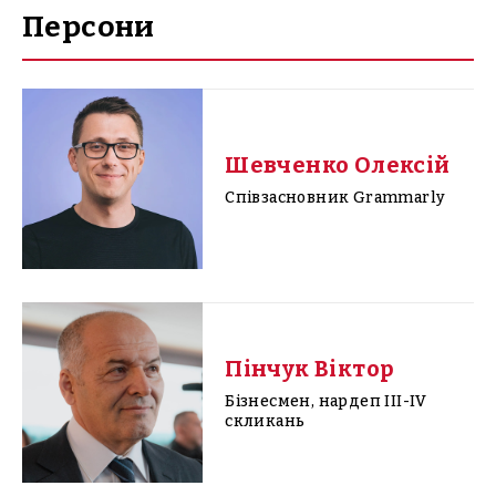
Персони
Шевченко Олексій
Співзасновник Grammarly
Пінчук Віктор
Бізнесмен, нардеп III-IV
скликань