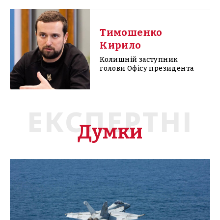
Тимошенко
Кирило
Колишній заступник
голови Офісу президента
ЕКСПЕРТНІ
Думки