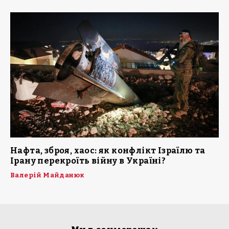
Нафта, зброя, хаос: як конфлікт Ізраїлю та
Ірану перекроїть війну в Україні?
Валерій Майданюк