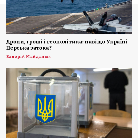
Дрони, гроші і геополітика: навіщо Україні
Перська затока?
Валерій Майданюк