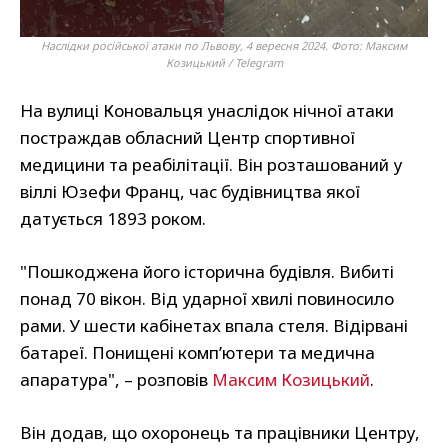
Наслідки російської атаки по Львову, 4 вересня 2024. Фото: Максим
Козицький / Telegram
На вулиці Коновальця унаслідок нічної атаки
постраждав обласний Центр спортивної
медицини та реабілітації. Він розташований у
віллі Юзефи Франц, час будівництва якої
датується 1893 роком.
"Пошкоджена його історична будівля. Вибиті
понад 70 вікон. Від ударної хвилі повиносило
рами. У шести кабінетах впала стеля. Відірвані
батареї. Понищені комп’ютери та медична
апаратура", – розповів
Максим Козицький
.
Він додав, що охоронець та працівники Центру,