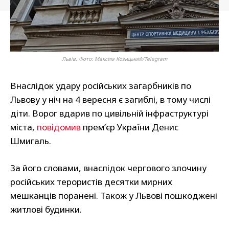
Львів. Фото: Максим Козицький/Telegram
Внаслідок удару російських загарбників по
Львову у ніч на 4 вересня є загиблі, в тому числі
діти. Ворог вдарив по цивільній інфраструктурі
міста,
повідомив
прем’єр України Денис
Шмигаль.
За його словами, внаслідок чергового злочину
російських терористів десятки мирних
мешканців поранені. Також у Львові пошкоджені
житлові будинки.