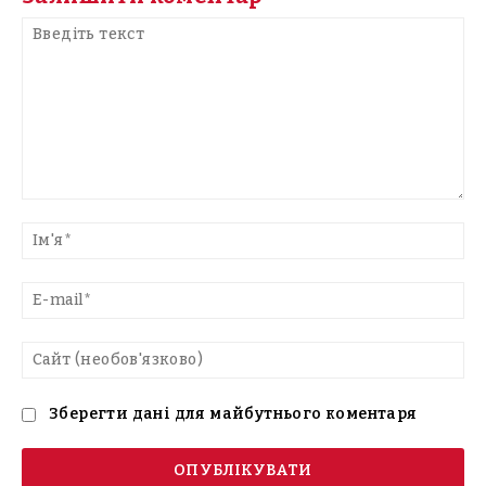
Введіть
текст
Ім'
E-
mai
Са
(н
Зберегти дані для майбутнього коментаря