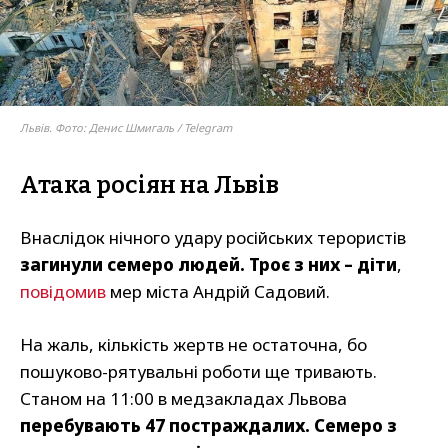
Львів. Фото: Денис Шмигаль / Telegram
Атака росіян на Львів
Внаслідок нічного удару російських терористів
загинули семеро людей. Троє з них – діти
,
повідомив
мер міста Андрій Садовий.
На жаль, кількість жертв не остаточна, бо
пошуково-рятувальні роботи ще тривають.
Станом на 11:00 в медзакладах Львова
перебувають 47 постраждалих. Семеро з