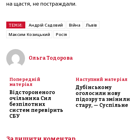
на щастя, не постраждали.
Андрій Садовий
Війна
Львів
ТЕМИ:
Максим Козицький
Росія
Ольга Тодорова
Попередній
Наступний матеріал
матеріал
Дубінському
Відстороненого
оголосили нову
очільника Сил
підозру та змінили
безпілотних
стару, — Суспільне
систем перевірить
СБУ
Залишити коментар