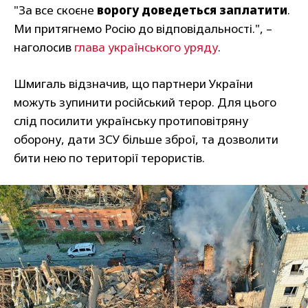
"За все скоєне
ворогу доведеться заплатити
.
Ми притягнемо Росію до відповідальності.", –
наголосив
глава українського уряду
.
Шмигаль відзначив, що партнери України
можуть зупинити російський терор. Для цього
слід посилити українську протиповітряну
оборону, дати ЗСУ більше зброї, та дозволити
бити нею по території терористів.