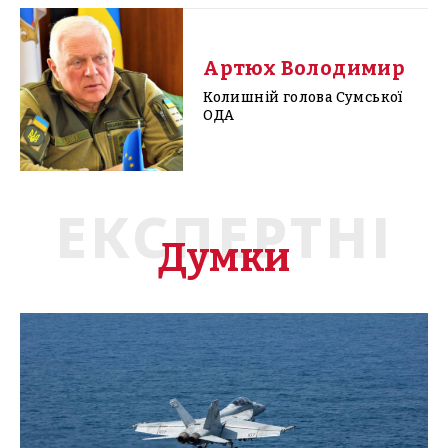
Артюх Володимир
Колишній голова Сумської
ОДА
ЕКСПЕРТНІ
Думки