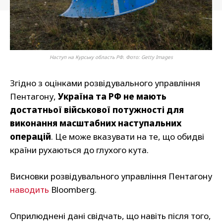
Наступ на Курську область РФ. Фото: Getty Images
Згідно з оцінками розвідувального управління
Пентагону,
Україна та РФ не мають
достатньої військової потужності для
виконання масштабних наступальних
операцій
. Це може вказувати на те, що обидві
країни рухаються до глухого кута.
Висновки розвідувального управління Пентагону
наводить
Bloomberg.
Оприлюднені дані свідчать, що навіть після того,