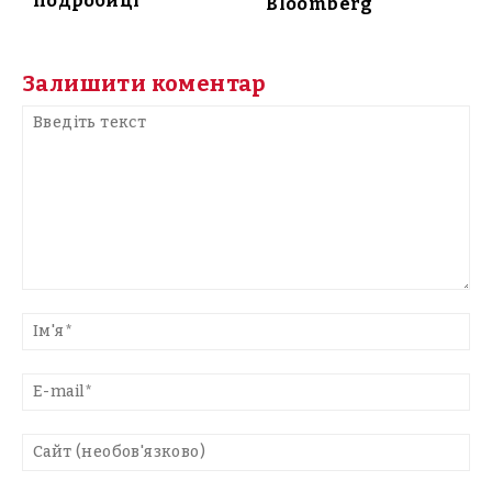
подробиці
Bloomberg
Залишити коментар
Введіть
текст
Ім'
E-
mai
Са
(н