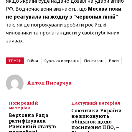
якщо Україні буде надано дозвіл на удари вглиб
РФ. Водночас вони визнають, що
Москва поки
не реагувала на жодну з "червоних ліній"
так, як це погрожували зробити російські
чиновники та пропагандисти у своїх публічних
заявах.
Війна
Курська операція
Пентагон
Росія
ТЕМИ:
Антон Писарчук
Попередній
Наступний матеріал
матеріал
Союзники України
Верховна Рада
не виконують
ратифікувала
обіцянок щодо
Римський статут:
посилення ППО, –