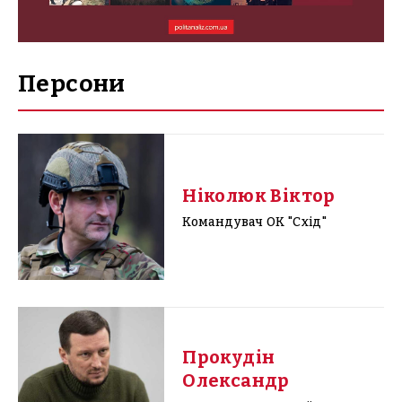
Персони
Ніколюк Віктор
Командувач ОК "Схід"
Прокудін
Олександр