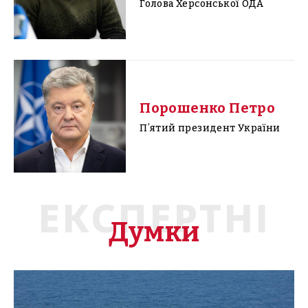
Голова Херсонської ОДА
Порошенко Петро
Пʼятий президент України
ЕКСПЕРТНІ
Думки