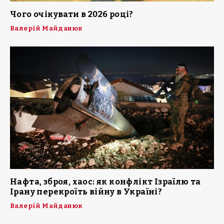
Чого очікувати в 2026 році?
Валерій Майданюк
Нафта, зброя, хаос: як конфлікт Ізраїлю та
Ірану перекроїть війну в Україні?
Валерій Майданюк