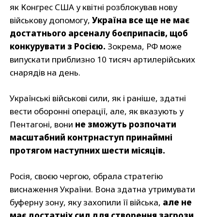
як Конгрес США у квітні розблокував нову
військову допомогу,
Україна все ще не має
достатнього арсеналу боєприпасів, щоб
конкурувати з Росією.
Зокрема, РФ може
випускати приблизно 10 тисяч артилерійських
снарядів на день.
Українські військові сили, як і раніше, здатні
вести оборонні операції, але, як вказують у
Пентагоні, вони
не зможуть розпочати
масштабний контрнаступ принаймні
протягом наступних шести місяців.
Росія, своєю чергою, обрала стратегію
виснаження України. Вона здатна утримувати
буферну зону, яку захопили її війська,
але не
має достатніх сил для створення загрози