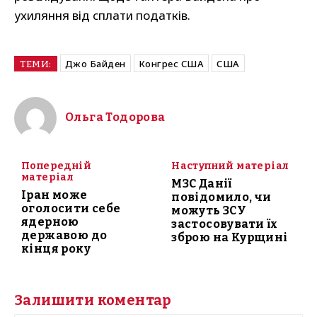
ухиляння від сплати податків.
Джо Байден
Конгрес США
США
ТЕМИ:
Ольга Тодорова
Попередній
Наступний матеріал
матеріал
МЗС Данії
Іран може
повідомило, чи
оголосити себе
можуть ЗСУ
ядерною
застосовувати їх
державою до
зброю на Курщині
кінця року
Залишити коментар