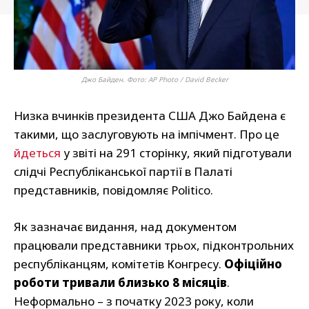
Джо Байден. Фото: AP Photo / David Becker
Низка вчинків президента США Джо Байдена є
такими, що заслуговують на імпічмент. Про це
йдеться
у звіті на 291 сторінку, який підготували
слідчі Республіканської партії в Палаті
представників, повідомляє Politico.
Як зазначає видання, над документом
працювали представники трьох, підконтрольних
республіканцям, комітетів Конгресу.
Офіційно
роботи тривали близько 8 місяців
.
Неформально – з початку 2023 року, коли