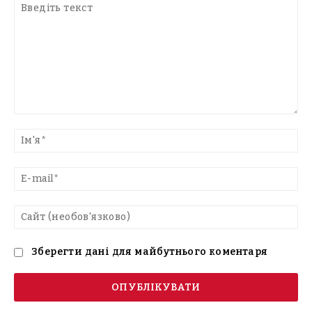
Введіть
текст
Ім'
E-
mai
Са
(н
Зберегти дані для майбутнього коментаря