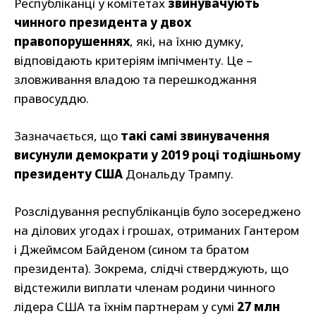
Республіканці у комітетах
звинувачують
чинного президента у двох
правопорушеннях
, які, на їхню думку,
відповідають критеріям імпічменту. Це –
зловживання владою та перешкоджання
правосуддю.
Зазначається, що
такі самі звинувачення
висунули демократи у 2019 році тодішньому
президенту США
Дональду Трампу.
Розслідування республіканців було зосереджено
на ділових угодах і грошах, отриманих Гантером
і Джеймсом Байденом (сином та братом
президента). Зокрема, слідчі стверджують, що
відстежили виплати членам родини чинного
лідера США та їхнім партнерам у сумі
27 млн