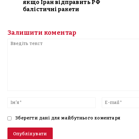
якщо Іран відправить РФ
балістичні ракети
Залишити коментар
Введіть
текст
Ім'я*
Зберегти дані для майбутнього коментаря