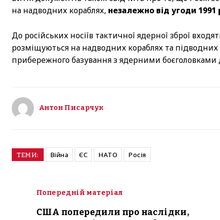
на надводних кораблях,
незалежно від угоди 1991 
До російських носіїв тактичної ядерної зброї входя
розміщуються на надводних кораблях та підводних ч
прибережного базування з ядерними боєголовками д
Антон Писарчук
Війна
ЄС
НАТО
Росія
ТЕМИ:
Попередній матеріал
США попередили про наслідки,