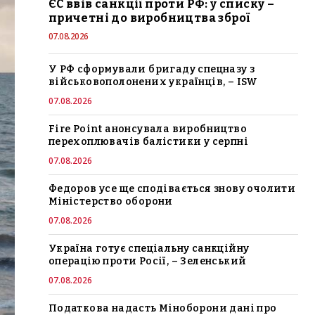
ЄС ввів санкції проти РФ: у списку –
причетні до виробництва зброї
07.08.2026
У РФ сформували бригаду спецназу з
військовополонених українців, – ISW
07.08.2026
Fire Point анонсувала виробництво
перехоплювачів балістики у серпні
07.08.2026
Федоров усе ще сподівається знову очолити
Міністерство оборони
07.08.2026
Україна готує спеціальну санкційну
операцію проти Росії, – Зеленський
07.08.2026
Податкова надасть Міноборони дані про