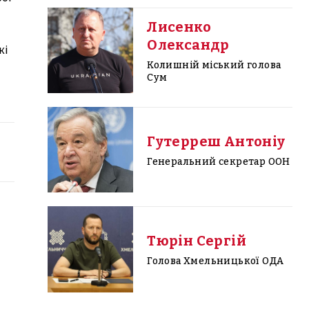
Лисенко
Олександр
кі
Колишній міський голова
Сум
Гутерреш Антоніу
Генеральний секретар ООН
Тюрін Сергій
Голова Хмельницької ОДА