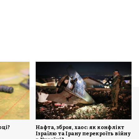
оці?
Нафта, зброя, хаос: як конфлікт
Ізраїлю та Ірану перекроїть війну