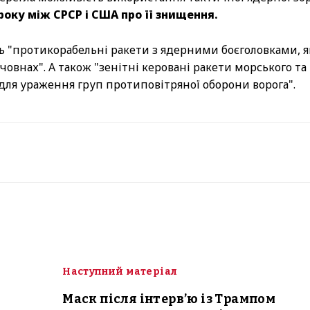
року між СРСР і США про її знищення.
ть "протикорабельні ракети з ядерними боєголовками, я
овнах". А також "зенітні керовані ракети морського та
ля ураження груп протиповітряної оборони ворога".
Наступний матеріал
Маск після інтерв’ю із Трампом