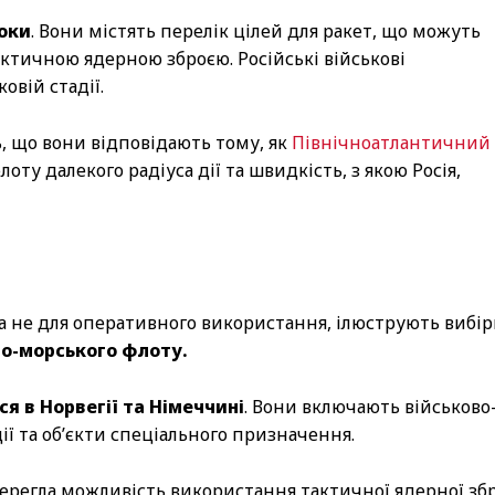
роки
. Вони містять перелік цілей для ракет, що можуть
актичною ядерною зброєю. Російські військові
овій стадії.
, що вони відповідають тому, як
Північноатлантичний
оту далекого радіуса дії та швидкість, з якою Росія,
 а не для оперативного використання, ілюструють вибір
во-морського флоту.
я в Норвегії та Німеччині
. Вони включають військово
ції та об’єкти спеціального призначення.
берегла можливість використання тактичної ядерної зб