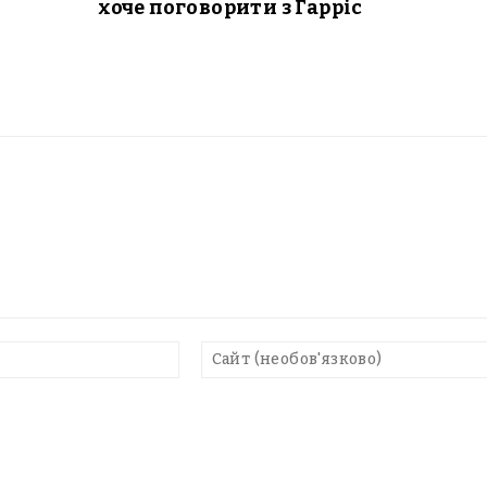
хоче поговорити з Гарріс
E-
mail*