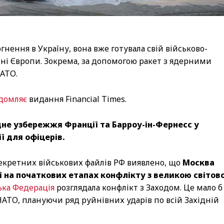
нення в Україну, вона вже готувала свій військово-
ні Європи. Зокрема, за допомогою ракет з ядерними
НАТО.
домляє
видання Financial Times.
не узбережжя Франції та Барроу-ін-Фернесс у
ї для офіцерів.
 секретних військових файлів РФ виявлено, що
Москва
ї на початкових етапах конфлікту з великою світов
ька Федерація
розглядала конфлікт з Заходом. Це мало б
НАТО, плануючи ряд руйнівних ударів по всій Західній