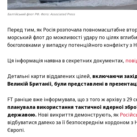
Балтійський флот РФ. Фото: Associated Press
Перед тим, як Росія розпочала повномасштабне вторг
морський флот до можливості удару по цілях вглиби
боєголовками у випадку потенційного конфлікту з 
Ця інформація наявна в секретних документах,
пові
Детальні карти віддалених цілей,
включаючи захід
Великій Британії, були представлені в презентаці
FT раніше вже інформувала, що з того ж архіву з 29
планувала використання тактичної ядерної збро
державою.
Нові викриття демонструють, як
Російс
відбуватися далеко за її безпосереднім кордоном з 
Європі.