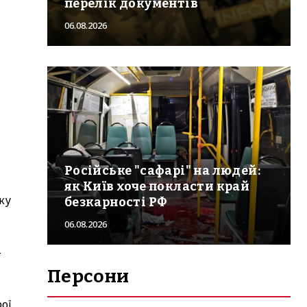
перелік документів
06.08.2026
Російське "сафарі" на людей:
як Київ хоче покласти край
ку
безкарності РФ
06.08.2026
-
Персони
рої