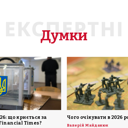
ЕКСПЕРТНІ
Думки
26: що криється за
Чого очікувати в 2026 р
Financial Times?
Валерій Майданюк