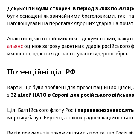
Документи
були створені в період з 2008 по 2014 
бути оснащені як звичайними боєголовками, так і т
наголошували на перевагах ядерних ударів на початк
Аналітики, які ознайомилися з документами, кажуть
альянс
оцінює загрозу ракетних ударів російського фл
ймовірно, вдасться до застосування ядерної зброї.
Потенційні цілі РФ
Карти, що були зроблені для презентаційних цілей,
з
32 цілей НАТО в Європі для російського військо
Цілі Балтійського флоту Росії
переважно знаходятьс
морську базу в Бергені, а також радіолокаційні стан
Витік документів також свідчить про те, що Росія з