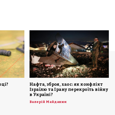
оці?
Нафта, зброя, хаос: як конфлікт
Ізраїлю та Ірану перекроїть війну
в Україні?
Валерій Майданюк