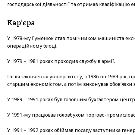
господарської діяльності” та отримав кваліфікацію е
Кар’єра
У 1978-му Гуменюк став помічником машиніста екска
операційному блоці.
У 1979 – 1981 роках проходив службу в армії.
Після закінчення університету, з 1986 по 1989 рік,
старшим економістом, а потім виконував обов’язки 
У 1989 – 1991 роках був головним бухгалтером центр
У 1991-му працював головбухом торгово-промислово
У 1991 – 1992 роках обіймав посаду заступника гене