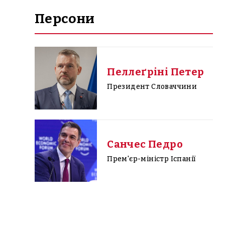
Персони
Пеллеґріні Петер
Президент Словаччини
Санчес Педро
Прем'єр-міністр Іспанії