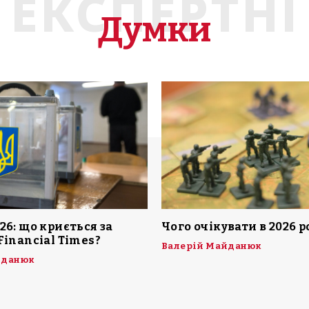
ЕКСПЕРТНІ
Думки
26: що криється за
Чого очікувати в 2026 р
Financial Times?
Валерій Майданюк
йданюк