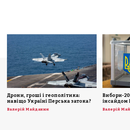
Дрони, гроші і геополітика:
Вибори-20
навіщо Україні Перська затока?
інсайдом 
Валерій Майданюк
Валерій Ма