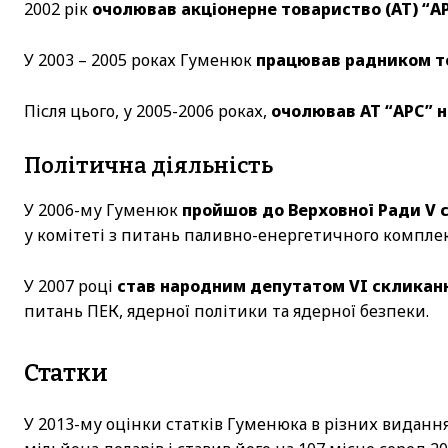
2002 рік
очолював акціонерне товариство (АТ) “А
У 2003 – 2005 роках Гуменюк
працював радником то
Після цього, у 2005-2006 роках,
очолював АТ “АРС” н
Політична діяльність
У 2006-му Гуменюк
пройшов до Верховної Ради V с
у комітеті з питань паливно-енергетичного комплекс
У 2007 році
став народним депутатом VI скликан
питань ПЕК, ядерної політики та ядерної безпеки.
Статки
У 2013-му оцінки статків Гуменюка в різних видання