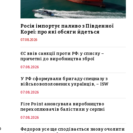
Росія імпортує паливо з Південної
Кореї: про які обсяги йдеться
07.08.2026
ЄС ввів санкції проти РФ: у списку –
причетні до виробництва зброї
07.08.2026
У РФ сформували бригаду спецназу з
військовополонених українців, – ISW
07.08.2026
Fire Point анонсувала виробництво
перехоплювачів балістики у серпні
07.08.2026
о
Федоров усе ще сподівається знову очолити