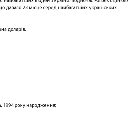
200 найбагатших людей України. Водночас Forbes оцінюв
 що давало 23 місце серед найбагатших українських
на доларів.
, 1994 року народження;