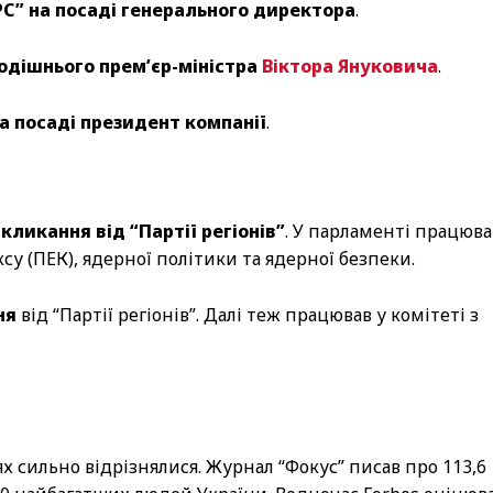
РС” на посаді генерального директора
.
дішнього прем’єр-міністра
Віктора Януковича
.
а посаді президент компанії
.
кликання від “Партії регіонів”
. У парламенті працюва
у (ПЕК), ядерної політики та ядерної безпеки.
ня
від “Партії регіонів”. Далі теж працював у комітеті з
х сильно відрізнялися. Журнал “Фокус” писав про 113,6