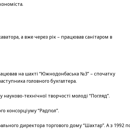
кономіста.
ватора, а вже через рік – працював санітаром в
 працював на шахті “Южнодонбаська №3” – спочатку
заступника головного бухгалтера.
у науково-технічної творчості молоді “Погляд”.
го консорціуму “Радпол”.
рального директора торгового дому “Шахтар”. А з 1992 п