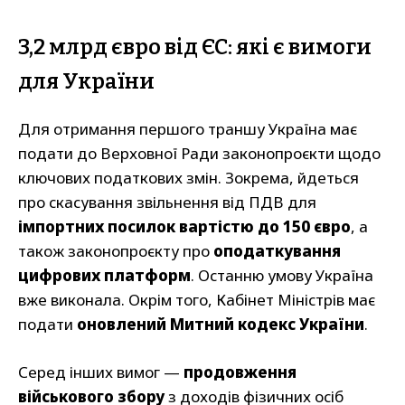
3,2 млрд євро від ЄС: які є вимоги
для України
Для отримання першого траншу Україна має
подати до Верховної Ради законопроєкти щодо
ключових податкових змін. Зокрема, йдеться
про скасування звільнення від ПДВ для
імпортних посилок вартістю до 150 євро
, а
також законопроєкту про
оподаткування
цифрових платформ
. Останню умову Україна
вже виконала. Окрім того, Кабінет Міністрів має
подати
оновлений Митний кодекс України
.
Серед інших вимог —
продовження
військового збору
з доходів фізичних осіб