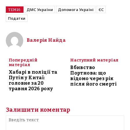
ДМС України
Допомога Україні
ЄС
ТЕМИ:
Податки
Валерія Найда
Попередній
Наступний матеріал
матеріал
Вбивство
Хабарі в поліції та
Портнова: що
Путін у Китаї:
відомо через рік
головне за 20
після його смерті
травня 2026 року
Залишити коментар