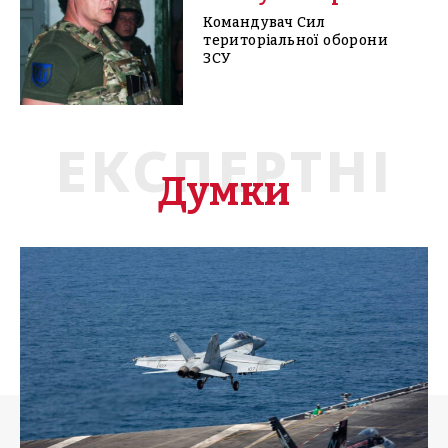
Командувач Сил
територіальної оборони
ЗСУ
ЕКСПЕРТНІ
Думки