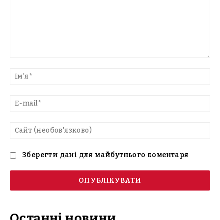
Введіть
текст
Ім'
E-
mai
Са
(н
Зберегти дані для майбутнього коментаря
Останні новини