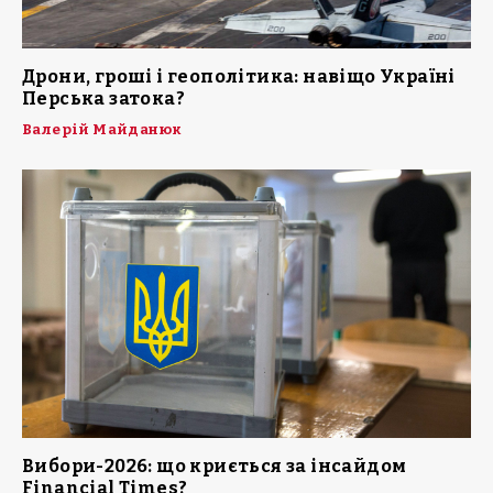
Дрони, гроші і геополітика: навіщо Україні
Перська затока?
Валерій Майданюк
Вибори-2026: що криється за інсайдом
Financial Times?