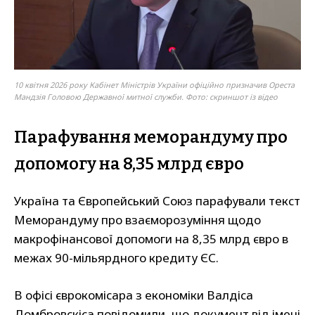
10 квітня 2026 року Кабінет Міністрів України офіційно призначив Ореста
Мандзія Головою Державної митної служби. Фото: скриншот із відео
Парафування меморандуму про
допомогу на 8,35 млрд євро
Україна та Європейський Союз парафували текст
Меморандуму про взаєморозуміння щодо
макрофінансової допомоги на 8,35 млрд євро в
межах 90-мільярдного кредиту ЄС.
В офісі єврокомісара з економіки Валдіса
Домбровскіса повідомили, що документ від імені