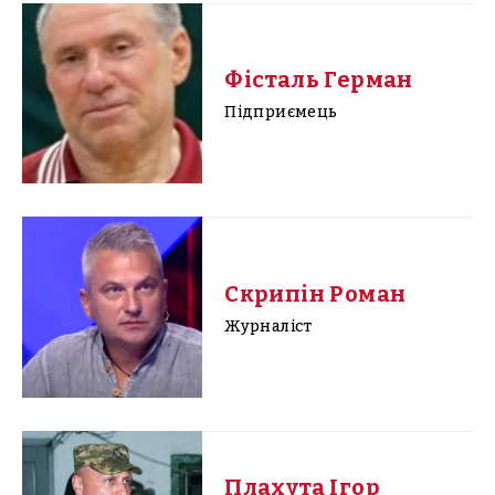
Фісталь Герман
Підприємець
Скрипін Роман
Журналіст
Плахута Ігор