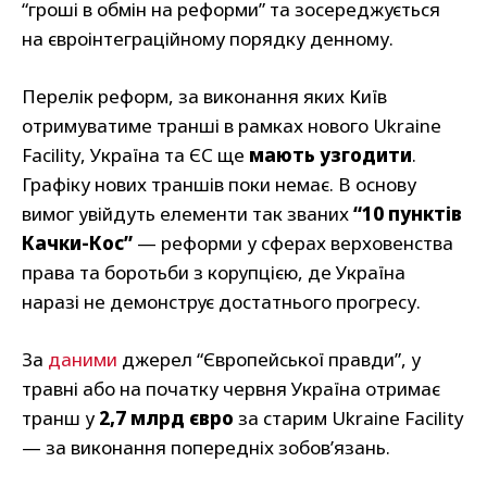
“гроші в обмін на реформи” та зосереджується
на євроінтеграційному порядку денному.
Перелік реформ, за виконання яких Київ
отримуватиме транші в рамках нового Ukraine
Facility, Україна та ЄС ще
мають узгодити
.
Графіку нових траншів поки немає. В основу
вимог увійдуть елементи так званих
“10 пунктів
Качки-Кос”
— реформи у сферах верховенства
права та боротьби з корупцією, де Україна
наразі не демонструє достатнього прогресу.
За
даними
джерел “Європейської правди”, у
травні або на початку червня Україна отримає
транш у
2,7 млрд євро
за старим Ukraine Facility
— за виконання попередніх зобов’язань.