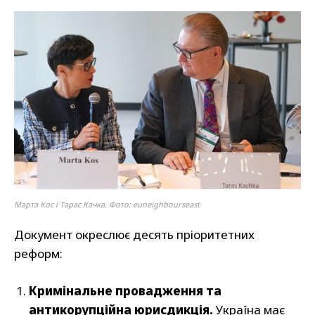
Марта Кос і Тарас Качка. Фото: euneighbourseast
Документ окреслює десять пріоритетних
реформ:
Кримінальне провадження та
антикорупційна юрисдикція.
Україна має