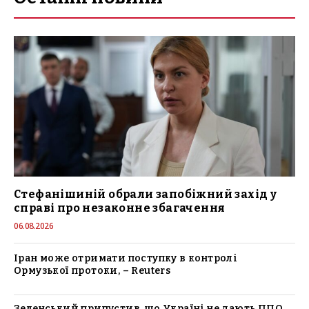
Стефанішиній обрали запобіжний захід у
справі про незаконне збагачення
06.08.2026
Іран може отримати поступку в контролі
Ормузької протоки, – Reuters
Зеленський припустив, що Україні не дають ППО,