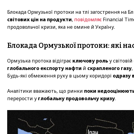
Блокада Ормузької протоки на тлі загострення на 
світових цін на продукти
,
повідомляє
Financial Ti
продовольчої кризи, яка не омине й Україну.
Блокада Ормузької протоки: які на
Ормузька протока відіграє
ключову роль
у світовій
глобального експорту нафти
й
скрапленого газу
,
Будь-які обмеження руху в цьому коридорі
одразу
Аналітики вважають, що ринки
поки недооцінюют
перерости у
глобальну продовольчу кризу
.