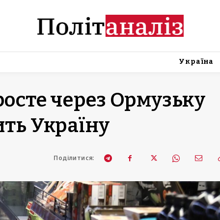
Україна
росте через Ормузьку
ить Україну
Поділитися: