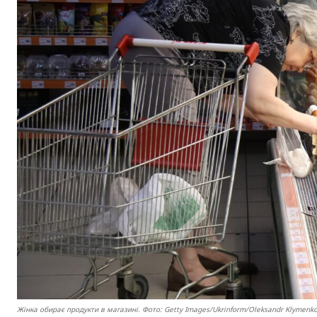
Жінка обирає продукти в магазині. Фото: Getty Images/Ukrinform/Oleksandr Klymenk