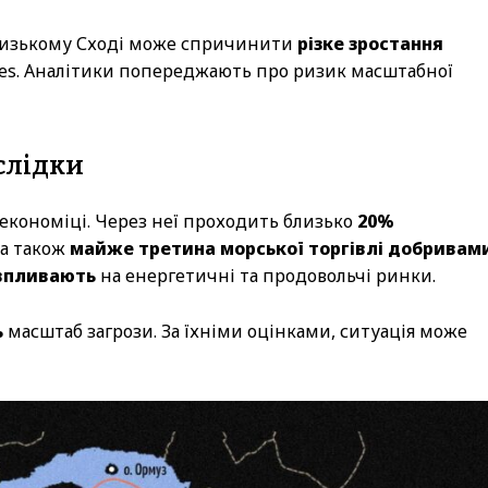
Близькому Сході може спричинити
різке зростання
mes. Аналітики попереджають про ризик масштабної
слідки
 економіці. Через неї проходить близько
20%
 а також
майже третина морської торгівлі добривам
 впливають
на енергетичні та продовольчі ринки.
ь
масштаб загрози. За їхніми оцінками, ситуація може