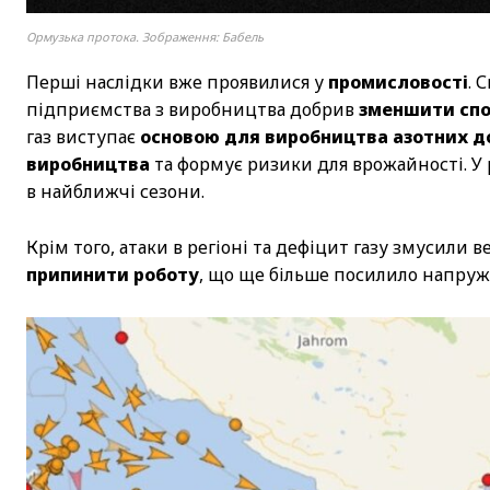
Ормузька протока. Зображення: Бабель
Перші наслідки вже проявилися у
промисловості
. 
підприємства з виробництва добрив
зменшити сп
газ виступає
основою для виробництва азотних д
виробництва
та формує ризики для врожайності. У
в найближчі сезони.
Крім того, атаки в регіоні та дефіцит газу змусили 
припинити роботу
, що ще більше посилило напруж