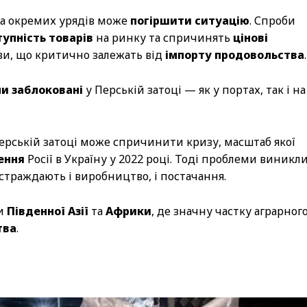
ка окремих урядів може
погіршити ситуацію
. Спроби
упність товарів
на ринку та спричинять
цінові
ви, що критично залежать від
імпорту продовольства
.
ли заблоковані
у Перській затоці — як у портах, так і на
Перській затоці може спричинити кризу, масштаб якої
ення
Росії в Україну у 2022 році. Тоді проблеми виникл
 страждають і виробництво, і постачання.
ни
Південної Азії
та
Африки
, де значну частку аграрног
тва
.