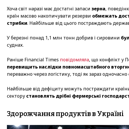
Хоча світ наразі має достатні запаси
зерна
, поведін
країн масово накопичувати резерви
обмежать дост
стрибки
. Найбільше від цього постраждають держа
У березні понад 1,1 млн тонн добрив і сировини
бу
суднах.
Раніше Financial Times
повідомляла
, що конфлікт у 
перевищить наслідки повномасштабного вторгн
переважно через логістику, тоді як зараз одночасно
Найбільше від дефіциту можуть постраждати краї
сектору
становлять дрібні фермерські господарс
Здорожчання продуктів в Україні