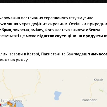
Скорочення постачання скрапленого газу змусило
оживання
через дефіцит сировини. Оскільки природн
обрив
, зокрема, аміаку, його нестача знижує
обсяги
 результаті це може
підштовхнути ціни на продукти
в
великі заводи в Катарі, Пакистані та Бангладеш
тимчасо
ення на ринку.