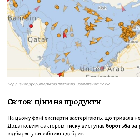
Порушення руху Ормузькою протокою. Зображення: Фокус
Світові ціни на продукти
На цьому фоні експерти застерігають, що тривала н
Додатковим фактором тиску виступає
боротьба за 
відбирає у виробників добрив.