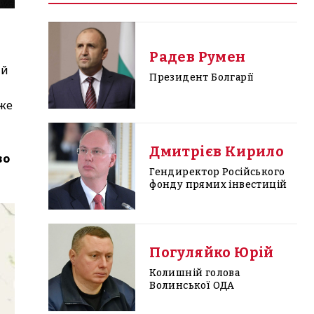
Радев Румен
ий
Президент Болгарії
же
Дмитрієв Кирило
во
Гендиректор Російського
фонду прямих інвестицій
Погуляйко Юрій
Колишній голова
Волинської ОДА