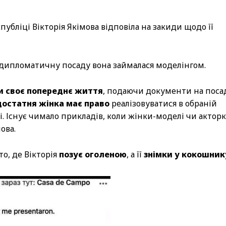
убліці Вікторія Якімова відповіла на закиди щодо її
 дипломатичну посаду вона займалася моделінгом.
и своє попереднє життя
, подаючи документи на поса
остатня жінка має право
реалізовуватися в обраній
ті. Існує чимало прикладів, коли жінки-моделі чи актор
ова.
о, де Вікторія
позує оголеною
, а її
знімки у кокошник