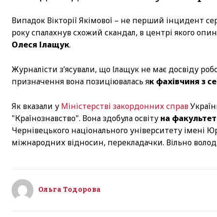
Випадок Вікторії Якімової – не перший інцидент се
року спалахнув схожий скандал, в центрі якого оп
Олеся Ілащук
.
Журналісти з’ясували, що Ілащук не має досвіду робо
призначення вона позиціювалась я
к фахівчиня з с
Як вказали у
Міністерстві закордонних справ
Україн
"Країнознавство". Вона здобула освіту
на факультеті
Чернівецького національного університету імені Юр
міжнародних відносин, перекладачки. Вільно волод
Ольга Тодорова