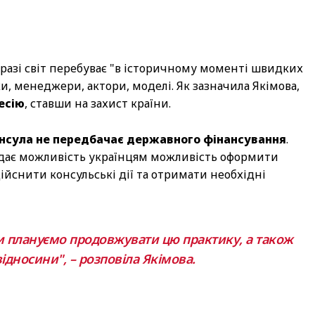
разі світ перебуває "в історичному моменті швидких
ки, менеджери, актори, моделі. Як зазначила Якімова,
есію
, ставши на захист країни.
нсула не передбачає державного фінансування
.
і дає можливість українцям можливість оформити
ійснити консульські дії та отримати необхідні
ми плануємо продовжувати цю практику, а також
дносини", – розповіла Якімова.