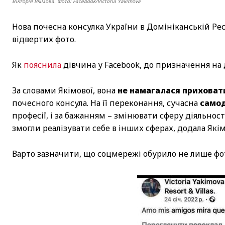
Вікторія Якімова. Фото: Facebook/Victoria Yakimova
Нова почесна консулка України в Домініканській Респ
відвертих фото.
Як
пояснила
дівчина у Facebook, до призначення на
За словами Якімової, вона
не намагалася приховат
почесного консула. На її переконання, сучасна
самод
професії, і за бажанням – змінювати сферу діяльнос
змогли реалізувати себе в інших сферах, додала Якім
Варто зазначити, що соцмережі обурило не лише фот