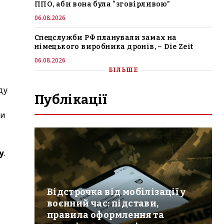
ППО, аби вона була “зговірливою”
06.08.2026
Спецслужби РФ планували замах на
німецького виробника дронів, – Die Zeit
06.08.2026
БІЛЬШЕ
ду
Публікації
ки
у
.
Відстрочка від мобілізації у
воєнний час: підстави,
правила оформлення та