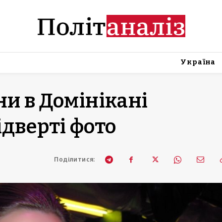
Україна
ни в Домінікані
ідверті фото
Поділитися: