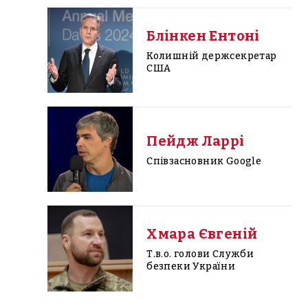
Блінкен Ентоні
Колишній держсекретар
США
Пейдж Ларрі
Співзасновник Google
Хмара Євгеній
Т.в.о. голови Служби
безпеки України