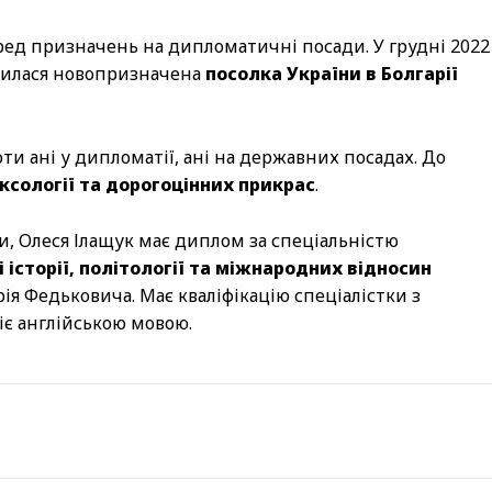
ред призначень на дипломатичні посади. У грудні 2022
инилася новопризначена
посолка України в Болгарії
ти ані у дипломатії, ані на державних посадах. До
ексології та дорогоцінних прикрас
.
и, Олеся Ілащук має диплом за спеціальністю
 історії, політології та міжнародних відносин
ія Федьковича. Має кваліфікацію спеціалістки з
іє англійською мовою.