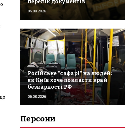
перелік документів
то
06.08.2026
к
Російське "сафарі" на людей:
як Київ хоче покласти край
безкарності РФ
 до
06.08.2026
Персони