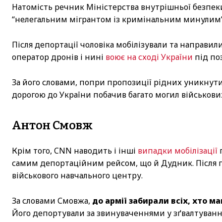
Натомість речник Міністерства внутрішньої безпеки
“нелегальним мігрантом із кримінальним минулим
Після депортації чоловіка мобілізували та направил
оператор дронів і нині
воює на сході України
під по
За його словами, попри пропозиції рідних уникнути
дорогою до України побачив багато могил військови
Антон Смовж
Крім того, CNN наводить і інші
випадки мобілізації
самим депортаційним рейсом, що й Дудник. Після п
військового навчального центру.
За словами Смовжа,
до армії забирали всіх, хто ма
Його депортували за звинуваченнями у зґвалтуванні 