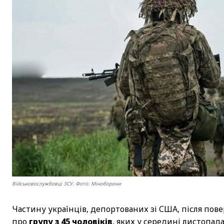
Військовослужбовці ЗСУ. Фото: Міноборони
Частину українців, депортованих зі США, після пов
про
групу з 45 чоловіків
, яких у середині листопад