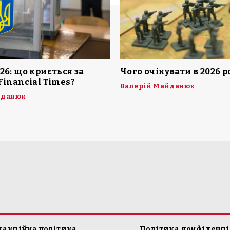
26: що криється за
Чого очікувати в 2026 р
Financial Times?
Валерій Майданюк
йданюк
дакційна політика
Політика конфіденці