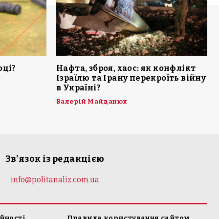
оці?
Нафта, зброя, хаос: як конфлікт
Ізраїлю та Ірану перекроїть війну
в Україні?
Валерій Майданюк
Зв'язок із редакцією
info@politanaliz.com.ua
йності
Правила користування сайтом