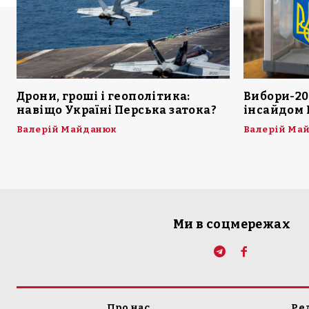
Дрони, гроші і геополітика:
Вибори-20
навіщо Україні Перська затока?
інсайдом 
Валерій Майданюк
Валерій Ма
Ми в соцмережах
Про нас
Ре