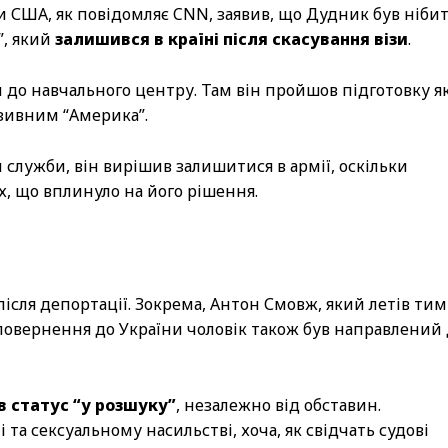
 США, як повідомляє CNN, заявив, що Дудник був ніби
”, який
залишився в країні після скасування візи
.
и до навчального центру. Там він пройшов підготовку я
зивним “Америка”.
 служби, він вирішив залишитися в армії, оскільки
х, що вплинуло на його рішення.
після депортації. Зокрема, Антон Смовж, який летів тим
овернення до України чоловік також був направлений
в статус “у розшуку”
, незалежно від обставин.
та сексуальному насильстві, хоча, як свідчать судові