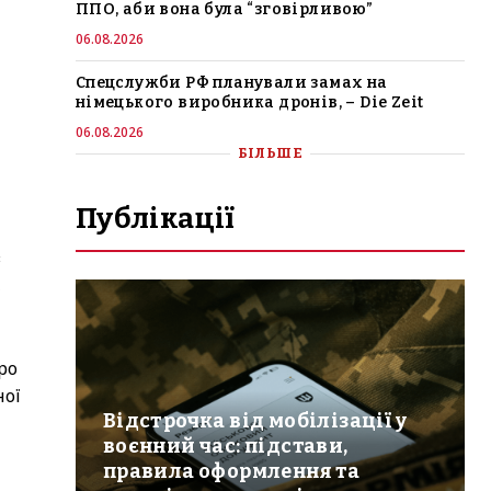
ППО, аби вона була “зговірливою”
06.08.2026
Спецслужби РФ планували замах на
німецького виробника дронів, – Die Zeit
06.08.2026
БІЛЬШЕ
Публікації
з
,
ро
ної
Відстрочка від мобілізації у
воєнний час: підстави,
правила оформлення та