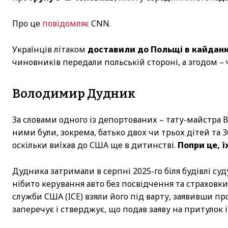
Про це
повідомляє
CNN.
Українців літаком
доставили до Польщі в кайдан
чиновників передали польській стороні, а згодом – 
Володимир Дудник
За словами одного із депортованих – тату-майстра 
ними були, зокрема, батько двох чи трьох дітей та 
оскільки виїхав до США ще в дитинстві.
Попри це, 
Дудника затримали в серпні 2025-го біля будівлі суд
нібито керування авто без посвідчення та страховк
служби США (ICE) взяли його під варту, заявивши пр
заперечує і стверджує, що подав заяву на притулок і