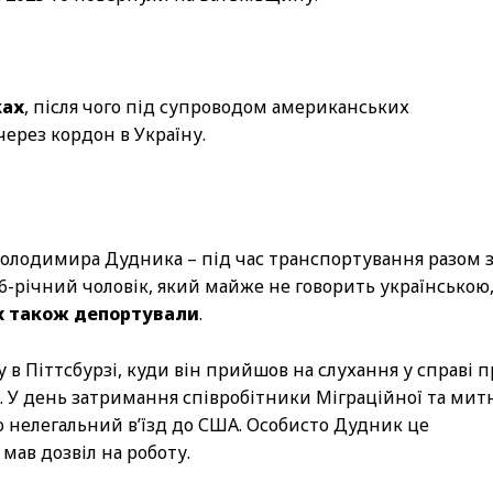
ках
, після чого під супроводом американських
через кордон в Україну.
Володимира Дудника – під час транспортування разом 
36-річний чоловік, який майже не говорить українською
їх також депортували
.
у в Піттсбурзі, куди він прийшов на слухання у справі п
и. У день затримання співробітники Міграційної та мит
о нелегальний в’їзд до США. Особисто Дудник це
 мав дозвіл на роботу.