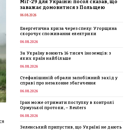
МіГ-29 для України: посол сказав, що
заважає домовитися з Польщею
06.08.2026
Енергетична криза через спеку: Угорщина
скорочує споживання електрики
06.08.2026
За Україну воюють 16 тисяч іноземців: з
яких країн найбільше
06.08.2026
Стефанішиній обрали запобіжний захід у
справі про незаконне збагачення
06.08.2026
Іран може отримати поступку в контролі
Ормузької протоки, – Reuters
06.08.2026
ся
Зеленський припустив, що Україні не дають