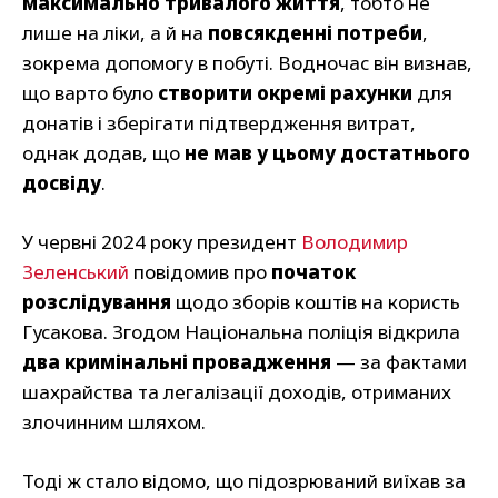
максимально тривалого життя
, тобто не
лише на ліки, а й на
повсякденні потреби
,
зокрема допомогу в побуті. Водночас він визнав,
що варто було
створити окремі рахунки
для
донатів і зберігати підтвердження витрат,
однак додав, що
не мав у цьому достатнього
досвіду
.
У червні 2024 року президент
Володимир
Зеленський
повідомив про
початок
розслідування
щодо зборів коштів на користь
Гусакова. Згодом Національна поліція відкрила
два кримінальні провадження
— за фактами
шахрайства та легалізації доходів, отриманих
злочинним шляхом.
Тоді ж стало відомо, що підозрюваний виїхав за