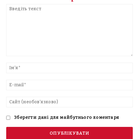
Введіть
текст
Ім'
E-
mai
Са
(н
Зберегти дані для майбутнього коментаря