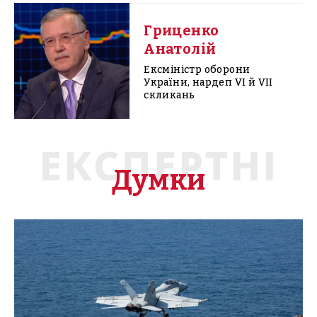
Гриценко
Анатолій
Ексміністр оборони
України, нардеп VI й VII
скликань
ЕКСПЕРТНІ
Думки