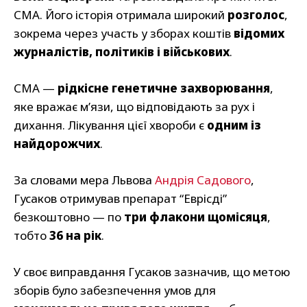
СМА. Його історія отримала широкий
розголос
,
зокрема через участь у зборах коштів
відомих
журналістів, політиків і військових
.
СМА —
рідкісне генетичне захворювання
,
яке вражає м’язи, що відповідають за рух і
дихання. Лікування цієї хвороби є
одним із
найдорожчих
.
За словами мера Львова
Андрія Садового
,
Гусаков отримував препарат “Еврісді”
безкоштовно — по
три флакони щомісяця
,
тобто
36 на рік
.
У своє виправдання Гусаков зазначив, що метою
зборів було забезпечення умов для