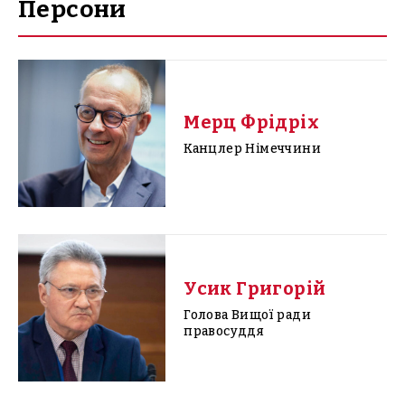
Персони
Мерц Фрідріх
Канцлер Німеччини
Усик Григорій
Голова Вищої ради
правосуддя