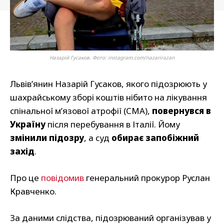
Назарій Гусаков. Фото: instagram.com/nazarirazan
Львів’янин Назарій Гусаков, якого підозрюють у
шахрайському зборі коштів нібито на лікування
спінальної м’язової атрофії (СМА),
повернувся в
Україну
після перебування в Італії. Йому
змінили підозру
, а суд
обирає запобіжний
захід
.
Про це
повідомив
генеральний прокурор Руслан
Кравченко.
За даними слідства, підозрюваний організував у