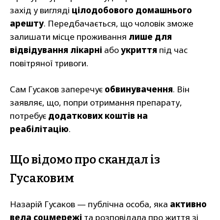
захід у вигляді
цілодобового домашнього
арешту
. Передбачається, що чоловік зможе
залишати місце проживання
лише для
відвідування лікарні
або
укриття
під час
повітряної тривоги.
Сам Гусаков заперечує
обвинувачення
. Він
заявляє, що, попри отримання препарату,
потребує
додаткових коштів на
реабілітацію
.
Що відомо про скандал із
Гусаковим
Назарій Гусаков — публічна особа, яка
активно
вела соцмережі
та розповідала про життя зі