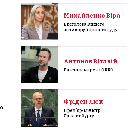
Михайленко Віра
Ексголова Вищого
антикорупційного суду
Антонов Віталій
Власник мережі ОККО
Фріден Люк
го
Премʼєр-міністр
Люксмебургу