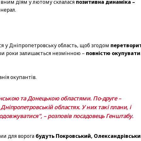
ивним діям у лютому склалася
позитивна динаміка –
енерал.
ся у Дніпропетровську область, щоб згодом
перетвори
ири роки залишається незмінною –
повністю окупувати
нія окупантів.
нською та Донецькою областями. По-друге –
ніпропетровській областях. У них такі плани, і
родовжуватися", – розповів посадовець Генштабу.
ми для ворога
будуть Покровський, Олександрівськ