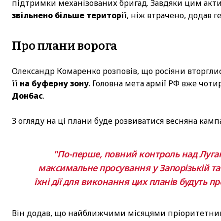
підтримки механізованих бригад. Завдяки цим акт
звільнено більше території
, ніж втрачено, додав г
Про плани ворога
Олександр Комаренко розповів, що росіяни вторгли
її на буферну зону
. Головна мета армії РФ вже чот
Донбас
.
З огляду на ці плани буде розвиватися весняна кампа
"По-перше, повний контроль над Луга
максимальне просування у Запорізькій та Д
їхні дії для виконання цих планів будуть п
Він додав, що найближчими місяцями пріоритетни