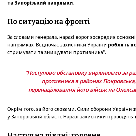
та Запорізький напрямки
.
По ситуацію на фронті
За словами генерала, наразі ворог зосередив основн
напрямках. Водночас захисники України
роблять вс
стримувати та знищувати противника".
“Поступово обстановку вирівнюємо за рах
противника в районах Покровська,
перенацілювання його військ на Олекса
Окрім того, за його словами, Сили оборони України
у Запороізькій області. Наразі захисники проводять 
Наступ на півдні: головне