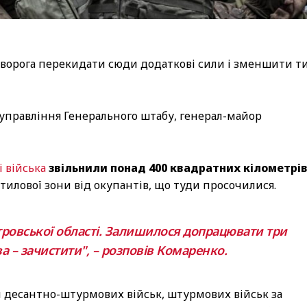
ворога перекидати сюди додаткові сили і зменшити т
управління Генерального штабу, генерал-майор
і війська
звільнили понад 400 квадратних кілометрі
тилової зони від окупантів, що туди просочилися.
тровської області. Залишилося допрацювати три
ва – зачистити", – розповів Комаренко.
и десантно-штурмових військ, штурмових військ за