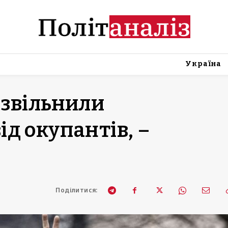
Україна
 звільнили
д окупантів, –
Поділитися: