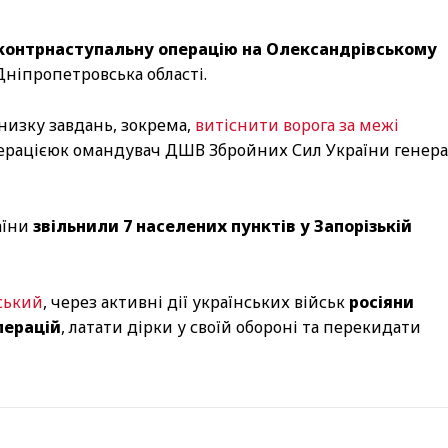
контрнаступальну операцію на Олександрівському
Дніпропетровська області.
 низку завдань, зокрема,
витіснити ворога за межі
операцієюк омандувач ДШВ Збройних Сил України генера
аїни
звільнили 7 населених пунктів у Запорізькій
ський
, через активні дії українських військ
росіяни
перацій
, латати дірки у своїй обороні та перекидати