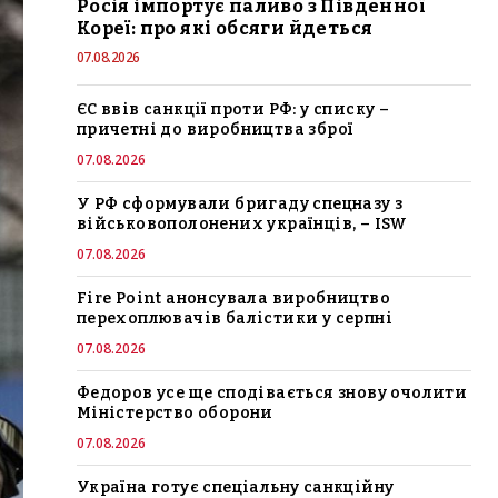
Росія імпортує паливо з Південної
Кореї: про які обсяги йдеться
07.08.2026
ЄС ввів санкції проти РФ: у списку –
причетні до виробництва зброї
07.08.2026
У РФ сформували бригаду спецназу з
військовополонених українців, – ISW
07.08.2026
Fire Point анонсувала виробництво
перехоплювачів балістики у серпні
07.08.2026
Федоров усе ще сподівається знову очолити
Міністерство оборони
07.08.2026
Україна готує спеціальну санкційну