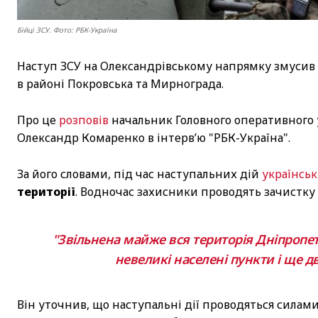
Бійці ЗСУ. Фото: РБК-Україна
Наступ ЗСУ на Олександрівському напрямку змусив 
в районі Покровська та Мирнограда.
Про це
розповів
начальник Головного оперативного 
Олександр Комаренко в інтерв’ю "РБК-Україна".
За його словами, під час наступальних дій
українськ
території
. Водночас захисники проводять зачистку 
"Звільнена майже вся територія Дніпропе
невеликі населені пункти і ще д
Він уточнив, що наступальні дії проводяться силам