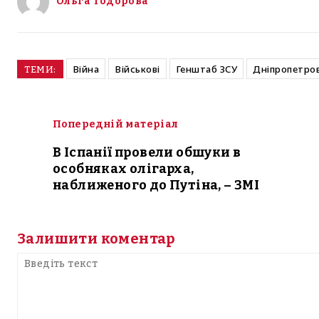
Ольга Тодорова
Війна
Військові
Генштаб ЗСУ
Дніпропетров
ТЕМИ:
Попередній матеріал
В Іспанії провели обшуки в
особняках олігарха,
наближеного до Путіна, – ЗМІ
Залишити коментар