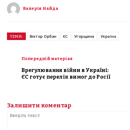
Валерія Найда
Віктор Орбан
ЄС
Угорщина
Україна
ТЕМИ:
Попередній матеріал
Врегулювання війни в Україні:
ЄС готує перелік вимог до Росії
Залишити коментар