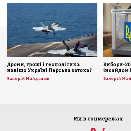
Дрони, гроші і геополітика:
Вибори-20
навіщо Україні Перська затока?
інсайдом 
Валерій Майданюк
Валерій Ма
Ми в соцмережах