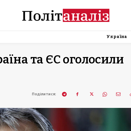
Україна
аїна та ЄС оголосили
Поділитися: