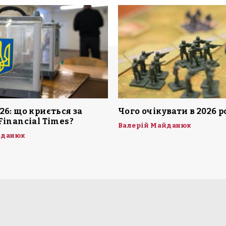
26: що криється за
Чого очікувати в 2026 р
Financial Times?
Валерій Майданюк
йданюк