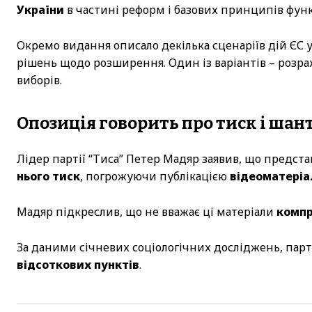
України
в частині реформ і базових принципів фун
Окремо видання описало декілька сценаріїв дій ЄС
рішень щодо розширення. Один із варіантів – розр
виборів.
Опозиція говорить про тиск і шан
Лідер партії “Тиса” Петер Мадяр заявив, що предс
нього тиск
, погрожуючи публікацією
відеоматеріа
Мадяр підкреслив, що не вважає ці матеріали
комп
За даними січневих соціологічних досліджень, парт
відсоткових пунктів
.