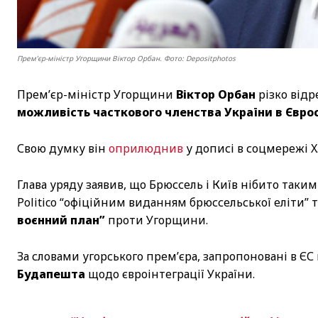
Премʼєр-міністр Угорщини Віктор Орбан. Фото: Depositphotos
Прем’єр-міністр Угорщини
Віктор Орбан
різко відре
можливість часткового членства України в Євро
Свою думку він
оприлюднив
у дописі в соцмережі X
Глава уряду заявив, що Брюссель і Київ нібито так
Politico “офіційним виданням брюссельської еліти” 
воєнний план”
проти Угорщини.
За словами угорського прем’єра, запропоновані в Є
Будапешта
щодо євроінтеграції України.