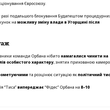
кціонування Євросоюзу.
 у разі подальшого блокування Будапештом процедурни
ахунок на
можливу зміну влади в Угорщині після
таж
тавники команди Орбана нібито
намагалися чинити на
лів особистого характеру
, знятих прихованою камеро
рометуючими
та розцінює ситуацію як
політичний ти
ія “Тиса”
випереджає
“Фідес” Орбана на
8–10