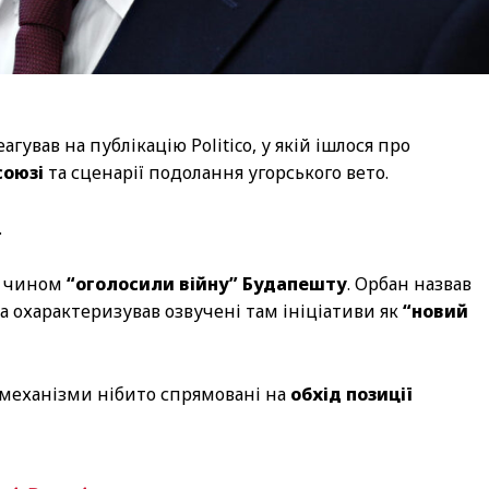
агував на публікацію Politico, у якій ішлося про
союзі
та сценарії подолання угорського вето.
.
им чином
“оголосили війну” Будапешту
. Орбан назвав
та охарактеризував озвучені там ініціативи як
“новий
С механізми нібито спрямовані на
обхід позиції