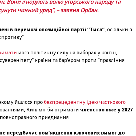
і. Вони ігнорують волю угорського народу та
унути чинний уряд”, – заявив Орбан.
ені в перемозі опозиційної партії “Тиса”
, оскільки в
 спротиву”.
тримати
його політичну силу на виборах у квітні,
суверенітету” країни та бар’єром проти “правління
у якому йшлося про
безпрецедентну ідею часткового
цюваннями, Київ міг би отримати
членство вже у 2027
повноправного приєднання.
не передбачає пом’якшення ключових вимог до