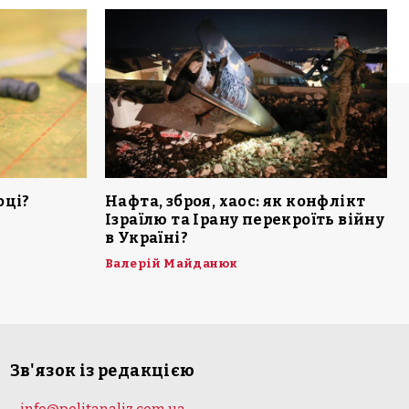
оці?
Нафта, зброя, хаос: як конфлікт
Ізраїлю та Ірану перекроїть війну
в Україні?
Валерій Майданюк
Зв'язок із редакцією