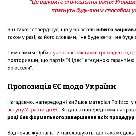
“Це відкрите оголошення війни Угорщин
прагнуть будь-яким способом ус
Він також стверджує, що у Брюсселі
нібито зацікавл
такому разі, за його словами, “не буде вето і не буде
Тим самим Орбан
учергове закликав громадян під
повторивши, що партія “Фідес” є “єдиною гарантією 
Брюсселя”.
Пропозиція ЄС щодо України
Нагадаємо, напередодні вийшов матеріал Politico, 
вступу України до ЄС
. Згідно з попередніми напра
році без формального завершення всіх процедур
Водночас журналісти наголошують, що така модель