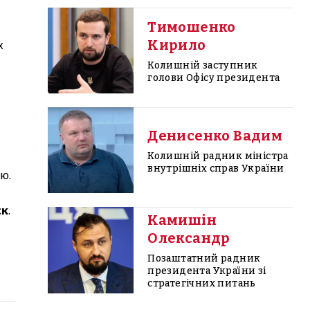
Тимошенко
Кирило
х
Колишній заступник
голови Офісу президента
Денисенко Вадим
Колишній радник міністра
внутрішніх справ України
ю.
ск
.
Камишін
Олександр
Позаштатний радник
президента України зі
стратегічних питань