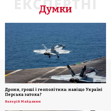
ЕКСПЕРТНІ
Думки
Дрони, гроші і геополітика: навіщо Україні
Перська затока?
Валерій Майданюк