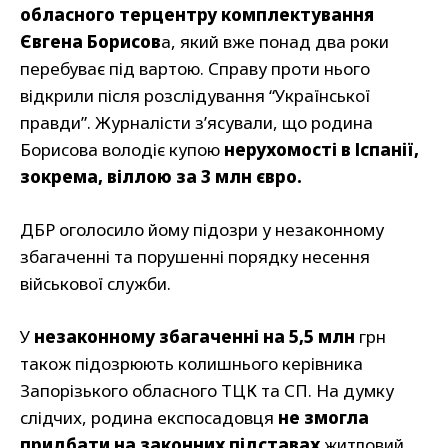
обласного терцентру комплектування
Євгена Борисов
а, який вже понад два роки
перебуває під вартою. Справу проти нього
відкрили після розслідування “Української
правди”. Журналісти з’ясували, що родина
Борисова володіє купою
нерухомості в Іспанії,
зокрема, віллою за 3 млн євро.
ДБР оголосило йому підозри у незаконному
збагаченні та порушенні порядку несення
військової служби.
У
незаконному збагаченні на 5,5 млн
грн
також підозрюють колишнього керівника
Запорізького обласного ТЦК та СП. На думку
слідчих, родина експосадовця
не змогла
придбати на законних підставах
житловий