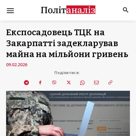
Експосадовець ТЦК на
Закарпатті задекларував
майна на мільйони гривень
09.02.2026
Поділитися: