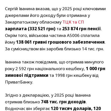
Сергій Іванина вказав, що у 2025 році ключовими
джерелами його доходу були отримана у
Закарпатському обласному
ТЦК та СП
зарплата (332 521 грн)
та
253 874 грн пенсії
.
Окрім того, військова частина А5006 сплатила
йому
138 061 гривні грошового забезпечення
.
За сумісництвом він заробив близько 14 тис. грн.
Іванина також повідомив, що отримав минулого
року 2 592 грн національного кешбеку,
1 000 грн
зимової підтримки
та 1998 грн кешбеку від
ПриватБанку.
Згідно з декларацією, у 2025 році Іванина
отримав близько
748 тис. грн доходів
.
Водночас він зберігає
120 тисяч доларів, 120