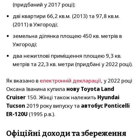
(придбаний у 2017 році);
дві квартири 66,2 кв.м. (2013) та 97,8 кв.м.
(2011) в Ужгороді;
земельна ділянка площею 450 кв. метрів в
Ужгороді;
два нежитлові приміщення площею 9,3 кв.
метрів та 22,3 кв. метри (придбані у 2022 році).
Як вказано в
електронній декларації
, у 2022 році
Оксана Іванина купила
нову Toyota Land
Cruiser
150. Жінці також належить
Hyundai
Tucson
2019 року випуску та
автобус Ponticelli
ER-120U
(1995 р.в.).
Офіційні доходи та збереження