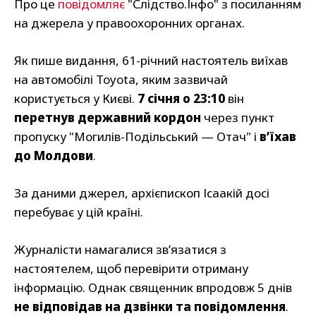
Про це
повідомляє
"Слідство.Інфо" з посиланням
на джерела у правоохоронних органах.
Як пише видання, 61-річний настоятель виїхав
на автомобілі Toyota, яким зазвичай
користується у Києві.
7 січня о 23:10
він
перетнув державний кордон
через пункт
пропуску "Могилів-Подільський — Отач" і
в’їхав
до Молдови
.
За даними джерел, архієпископ Ісаакій досі
перебуває у цій країні.
Журналісти намагалися зв’язатися з
настоятелем, щоб перевірити отриману
інформацію. Однак священник впродовж 5 днів
не відповідав на дзвінки та повідомлення
.