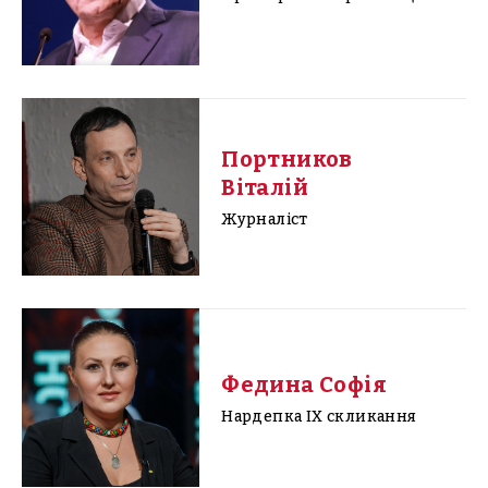
Портников
Віталій
Журналіст
Федина Софія
Нардепка IX скликання