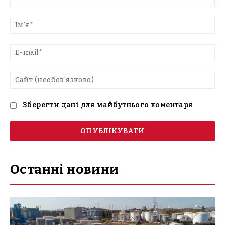
Введіть
текст
Ім'
E-
mai
Са
(н
Зберегти дані для майбутнього коментаря
Останні новини