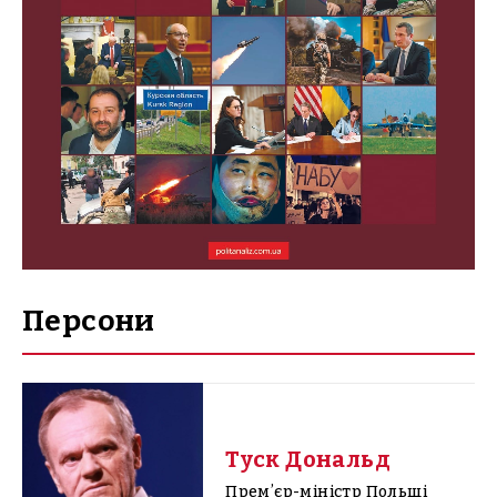
Персони
Туск Дональд
Премʼєр-міністр Польщі