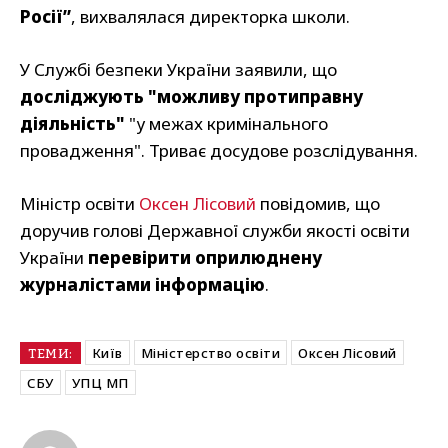
Росії”
, вихвалялася директорка школи.
У Службі безпеки України заявили, що
досліджують "можливу протиправну
діяльність"
"у межах кримінального
провадження". Триває досудове розслідування.
Міністр освіти
Оксен Лісовий
повідомив, що
доручив голові Державної служби якості освіти
України
перевірити оприлюднену
журналістами інформацію
.
Київ
Міністерство освіти
Оксен Лісовий
ТЕМИ:
СБУ
УПЦ МП