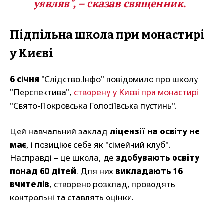
уявляв", – сказав священник.
Підпільна школа при монастирі
у Києві
6 січня
"Слідство.Інфо" повідомило про школу
"Перспектива",
створену у Києві при монастирі
"Свято-Покровська Голосіївська пустинь".
Цей навчальний заклад
ліцензії на освіту не
має
, і позиціює себе як "сімейний клуб".
Насправді – це школа, де
здобувають освіту
понад 60 дітей
. Для них
викладають 16
вчителів
, створено розклад, проводять
контрольні та ставлять оцінки.