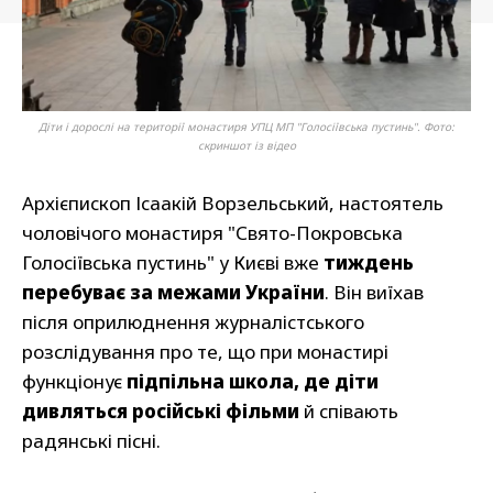
Діти і дорослі на території монастиря УПЦ МП "Голосіївська пустинь". Фото:
скриншот із відео
Архієпископ Ісаакій Ворзельський, настоятель
чоловічого монастиря "Свято-Покровська
Голосіївська пустинь" у Києві вже
тиждень
перебуває за межами України
. Він виїхав
після оприлюднення журналістського
розслідування про те, що при монастирі
функціонує
підпільна школа, де діти
дивляться російські фільми
й співають
радянські пісні.