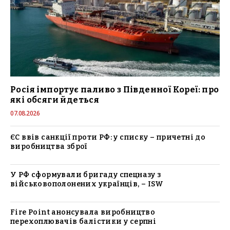
Росія імпортує паливо з Південної Кореї: про
які обсяги йдеться
07.08.2026
ЄС ввів санкції проти РФ: у списку – причетні до
виробництва зброї
У РФ сформували бригаду спецназу з
військовополонених українців, – ISW
Fire Point анонсувала виробництво
перехоплювачів балістики у серпні