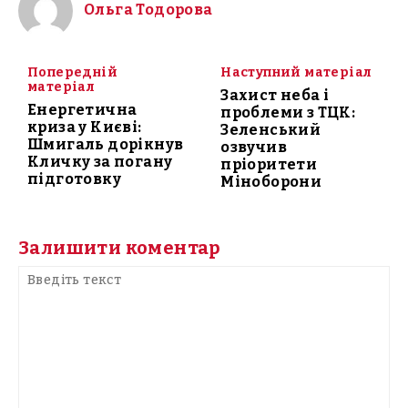
Ольга Тодорова
Попередній
Наступний матеріал
матеріал
Захист неба і
Енергетична
проблеми з ТЦК:
криза у Києві:
Зеленський
Шмигаль дорікнув
озвучив
Кличку за погану
пріоритети
підготовку
Міноборони
Залишити коментар