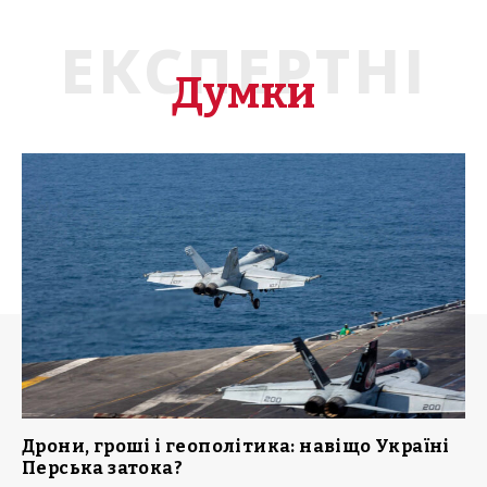
ЕКСПЕРТНІ
Думки
Дрони, гроші і геополітика: навіщо Україні
Перська затока?