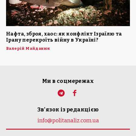
Нафта, зброя, хаос: як конфлікт Ізраїлю та
Ірану перекроїть війну в Україні?
Валерій Майданюк
Ми в соцмережах
Зв'язок із редакцією
info@politanaliz.com.ua