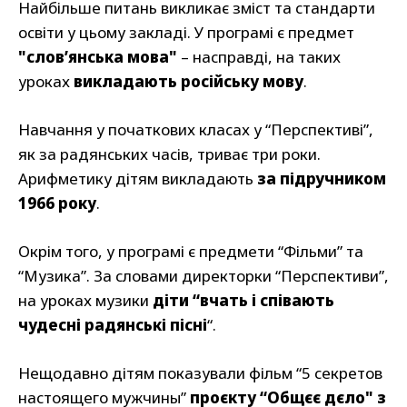
Найбільше питань викликає зміст та стандарти
освіти у цьому закладі. У програмі є предмет
"слов’янська мова"
– насправді, на таких
уроках
викладають російську мову
.
Навчання у початкових класах у “Перспективі”,
як за радянських часів, триває три роки.
Арифметику дітям викладають
за підручником
1966 року
.
Окрім того, у програмі є предмети “Фільми” та
“Музика”. За словами директорки “Перспективи”,
на уроках музики
діти “вчать і співають
чудесні радянські пісні
“.
Нещодавно дітям показували фільм “5 секретов
настоящего мужчины”
проєкту “Общєє дєло" з