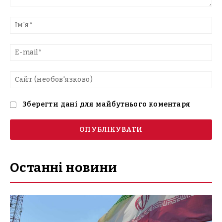
Введіть
текст
Ім'
E-
mai
Са
(н
Зберегти дані для майбутнього коментаря
Останні новини