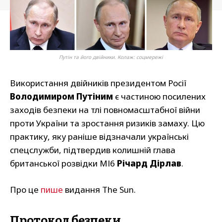
Путін та його двійники. Колаж: соцмережі
Використання двійників президентом Росії
Володимиром Путіним
є частиною посилених
заходів безпеки на тлі повномасштабної війни
проти України та зростання ризиків замаху. Цю
практику, яку раніше відзначали українські
спецслужби, підтвердив колишній глава
британської розвідки МІ6
Річард Дірлав
.
Про це
пише
видання The Sun.
Протокол безпеки