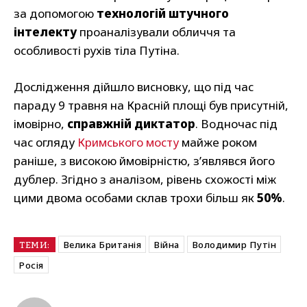
за допомогою
технологій штучного
інтелекту
проаналізували обличчя та
особливості рухів тіла Путіна.
Дослідження дійшло висновку, що під час
параду 9 травня на Красній площі був присутній,
імовірно,
справжній диктатор
. Водночас під
час огляду
Кримського мосту
майже роком
раніше, з високою ймовірністю, з’являвся його
дублер. Згідно з аналізом, рівень схожості між
цими двома особами склав трохи більш як
50%
.
Велика Британія
Війна
Володимир Путін
ТЕМИ:
Росія