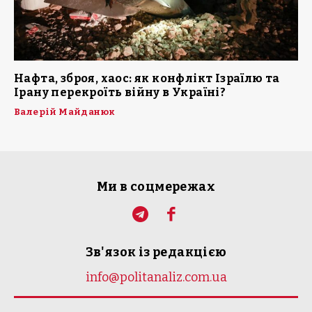
Нафта, зброя, хаос: як конфлікт Ізраїлю та
Ірану перекроїть війну в Україні?
Валерій Майданюк
Ми в соцмережах
Зв'язок із редакцією
info@politanaliz.com.ua