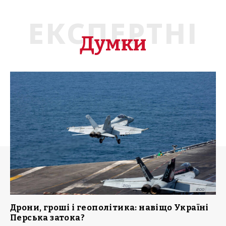
ЕКСПЕРТНІ
Думки
Дрони, гроші і геополітика: навіщо Україні
Перська затока?