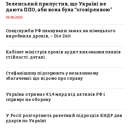
Зеленський припустив, що Україні не
дають ППО, аби вона була “зговірливою”
06.08.2026
Спецслужби РФ планували замах на німецького
виробника дронів, – Die Zeit
Кабінет міністрів провів аудит виконання планів
стійкості: деталі
Стефанішину підозрюють у незаконному
збагаченні: що відомо про справу
Україна отримає €1,4 млрд від активів РФ і
спрямує на оборону
У Росії розгортають ракетний підрозділ КНДР для
ударів по Україні