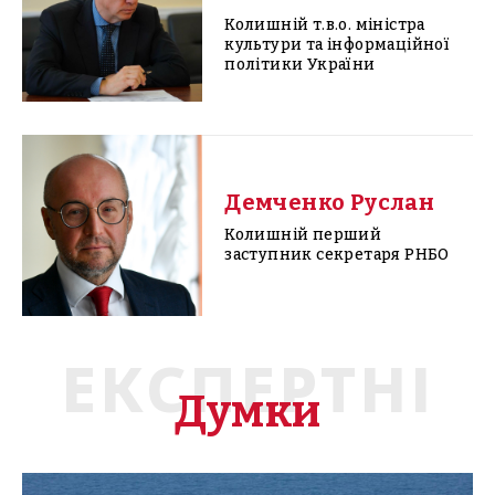
Колишній т.в.о. міністра
культури та інформаційної
політики України
Демченко Руслан
Колишній перший
заступник секретаря РНБО
ЕКСПЕРТНІ
Думки