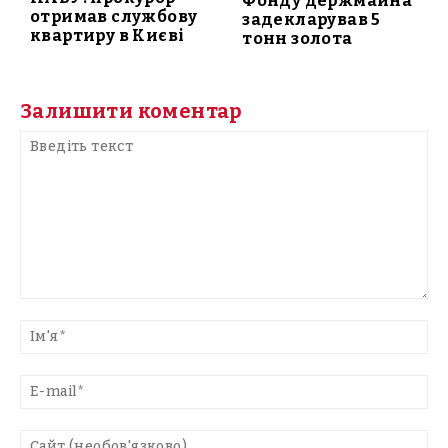
Фонду держмайна
отримав службову
задекларував 5
квартиру в Києві
тонн золота
Залишити коментар
Введіть
текст
Ім'
E-
mai
Са