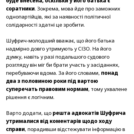
буде внесена, оскільки у його батька є
соратники
. Зокрема, мова йде про заможних
однопартійців, які за наявності політичної
солідарності здатні це зробити.
Шуфрич-молодший вважає, що його батька
надмірно довго утримують у СІЗО. На його
думку, навіть у разі подальшого судового
розгляду він міг би брати участь у засіданнях,
перебуваючи вдома. За його словами,
понад
два з половиною роки під вартою
суперечать правовим нормам
, тому ухвалене
рішення є логічним.
Варто додати, що
решта адвокатів Шуфрича
утрималися від коментарів щодо ходу
справи
, порадивши відстежувати інформацію в