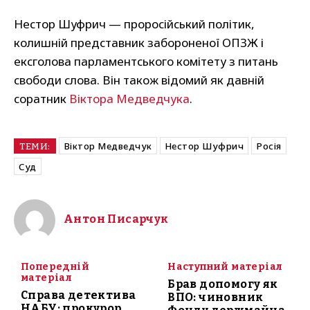
Нестор Шуфрич — проросійський політик,
колишній представник забороненої ОПЗЖ і
ексголова парламентського комітету з питань
свободи слова. Він також відомий як давній
соратник
Віктора Медведчука
.
Віктор Медведчук
Нестор Шуфрич
Росія
ТЕМИ:
Суд
Антон Писарчук
Попередній
Наступний матеріал
матеріал
Брав допомогу як
Справа детектива
ВПО: чиновник
НАБУ: прокурор