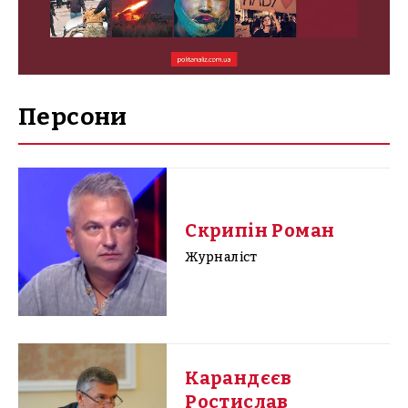
Персони
Скрипін Роман
Журналіст
Карандєєв
Ростислав