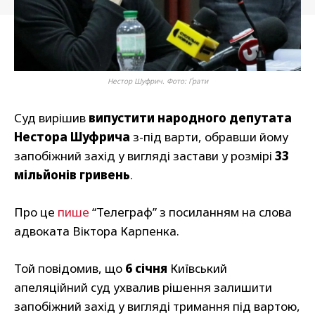
Нестор Шуфрич. Фото: Ґрати
Суд вирішив
випустити народного депутата
Нестора Шуфрича
з-під варти, обравши йому
запобіжний захід у вигляді застави у розмірі
33
мільйонів гривень
.
Про це
пише
“Телеграф” з посиланням на слова
адвоката Віктора Карпенка.
Той повідомив, що
6 січня
Київський
апеляційний суд ухвалив рішення залишити
запобіжний захід у вигляді тримання під вартою,