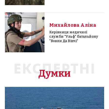
Михайлова Аліна
Керівниця медичної
служби "Ульф" батальйону
"Вовки Да Вінчі"
ЕКСПЕРТНІ
Думки