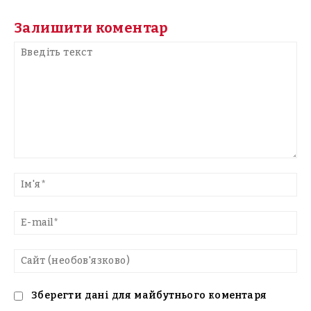
Залишити коментар
Введіть
текст
Ім'
E-
mai
Са
(н
Зберегти дані для майбутнього коментаря