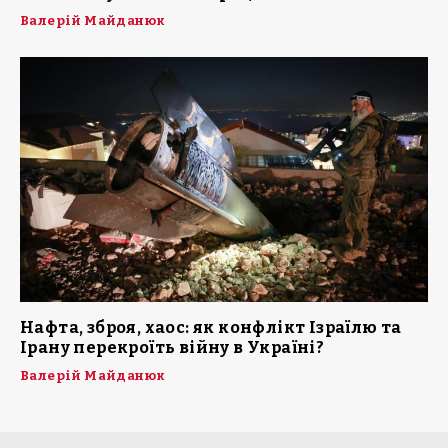
Валерій Майданюк
Нафта, зброя, хаос: як конфлікт Ізраїлю та
Ірану перекроїть війну в Україні?
Валерій Майданюк