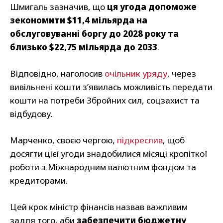
Шмигаль зазначив, що
ця угода допоможе
зекономити $11,4 мільярда на
обслуговуванні боргу до 2028 року та
близько $22,75 мільярда до 2033
.
Відповідно, наголосив
очільник уряду
, через
вивільнені кошти з’явилась можливість передати
кошти на потреби Збройних сил, соцзахист та
відбудову.
Марченко, своєю чергою,
підкреслив
, щоб
досягти цієї угоди знадобилися місяці кропіткої
роботи з Міжнародним валютним фондом та
кредиторами.
Цей крок міністр фінансів назвав важливим
задля того, аби
забезпечити бюджетну