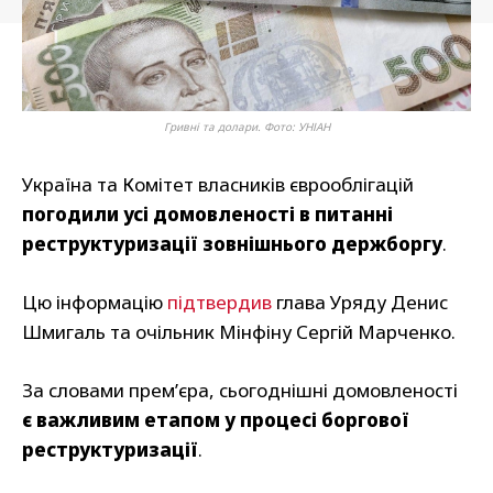
Гривні та долари. Фото: УНІАН
Україна та Комітет власників єврооблігацій
погодили усі домовленості в питанні
реструктуризації зовнішнього держборгу
.
Цю інформацію
підтвердив
глава Уряду Денис
Шмигаль та очільник Мінфіну Сергій Марченко.
За словами прем’єра, сьогоднішні домовленості
є важливим етапом у процесі боргової
реструктуризації
.