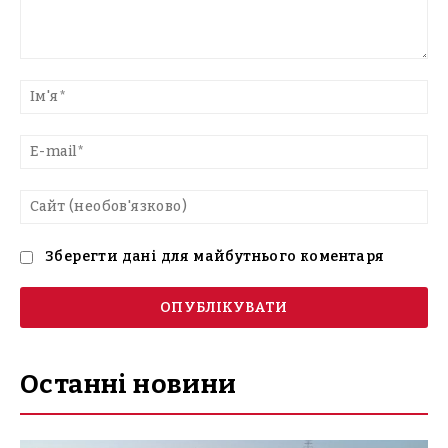
Введіть
текст
Ім'
E-
mai
Са
(н
Зберегти дані для майбутнього коментаря
Останні новини