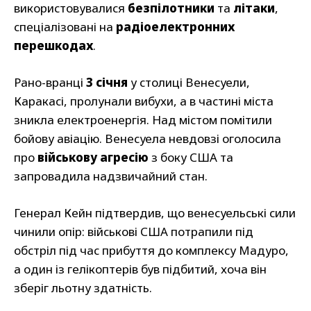
використовувалися
безпілотники
та
літаки
,
спеціалізовані на
радіоелектронних
перешкодах
.
Рано-вранці
3 січня
у столиці Венесуели,
Каракасі, пролунали вибухи, а в частині міста
зникла електроенергія. Над містом помітили
бойову авіацію. Венесуела невдовзі оголосила
про
військову агресію
з боку США та
запровадила надзвичайний стан.
Генерал Кейн підтвердив, що венесуельські сили
чинили опір: військові США потрапили під
обстріл під час прибуття до комплексу Мадуро,
а один із гелікоптерів був підбитий, хоча він
зберіг льотну здатність.