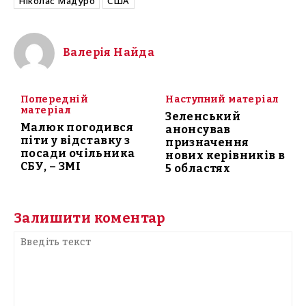
Ніколас Мадуро
США
Валерія Найда
Попередній
Наступний матеріал
матеріал
Зеленський
Малюк погодився
анонсував
піти у відставку з
призначення
посади очільника
нових керівників в
СБУ, – ЗМІ
5 областях
Залишити коментар