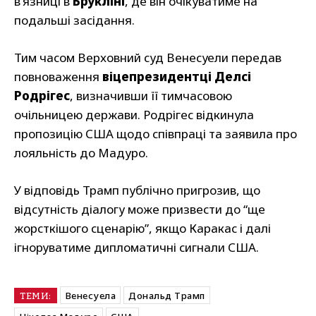
в’язниці в
Брукліні
, де він очікуватиме на
подальші засідання.
Тим часом Верховний суд Венесуели передав
повноваження
віцепрезидентці Делсі
Родрігес
, визначивши її тимчасовою
очільницею держави. Родрігес відкинула
пропозицію США щодо співпраці та заявила про
лояльність до Мадуро.
У відповідь Трамп публічно пригрозив, що
відсутність діалогу може призвести до “ще
жорсткішого сценарію”, якщо Каракас і далі
ігноруватиме дипломатичні сигнали США.
Венесуела
Дональд Трамп
ТЕМИ: