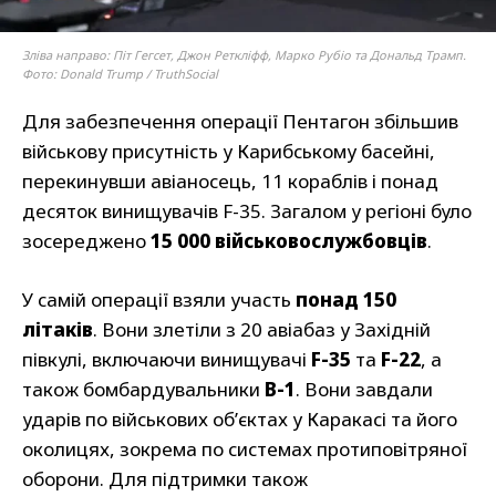
Зліва направо: Піт Гегсет, Джон Реткліфф, Марко Рубіо та Дональд Трамп.
Фото: Donald Trump / TruthSocial
Для забезпечення операції Пентагон збільшив
військову присутність у Карибському басейні,
перекинувши авіаносець, 11 кораблів і понад
десяток винищувачів F-35. Загалом у регіоні було
зосереджено
15 000 військовослужбовців
.
У самій операції взяли участь
понад 150
літаків
. Вони злетіли з 20 авіабаз у Західній
півкулі, включаючи винищувачі
F-35
та
F-22
, а
також бомбардувальники
B-1
. Вони завдали
ударів по військових об’єктах у Каракасі та його
околицях, зокрема по системах протиповітряної
оборони. Для підтримки також