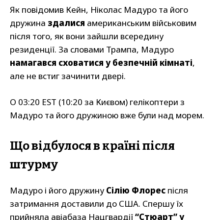
Як повідомив Кейн, Ніколас Мадуро та його
дружина
здалися
американським військовим
після того, як вони зайшли всередину
резиденції. За словами Трампа, Мадуро
намагався сховатися у безпечній кімнаті
,
але не встиг зачинити двері.
О 03:20 EST (10:20 за Києвом) гелікоптери з
Мадуро та його дружиною вже були над морем.
Що відбулося в країні після
штурму
Мадуро і його дружину
Сілію Флорес
після
затримання доставили до США. Спершу їх
прийняла авіабаза Нацгвардії
“Стюарт” у