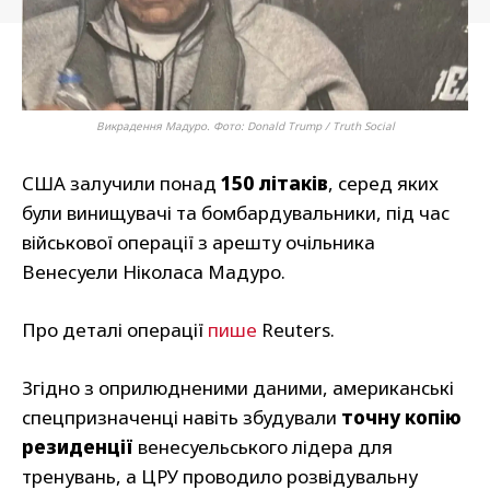
Викрадення Мадуро. Фото: Donald Trump / Truth Social
США залучили понад
150 літаків
, серед яких
були винищувачі та бомбардувальники, під час
військової операції з арешту очільника
Венесуели Ніколаса Мадуро.
Про деталі операції
пише
Reuters.
Згідно з оприлюдненими даними, американські
спецпризначенці навіть збудували
точну копію
резиденції
венесуельського лідера для
тренувань, а ЦРУ проводило розвідувальну