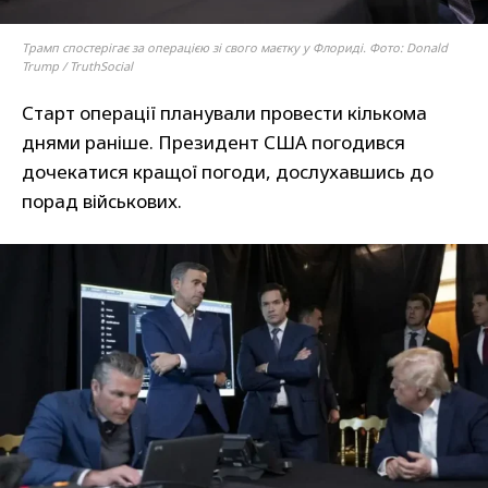
Трамп спостерігає за операцією зі свого маєтку у Флориді. Фото: Donald
Trump / TruthSocial
Старт операції планували провести кількома
днями раніше. Президент США погодився
дочекатися кращої погоди, дослухавшись до
порад військових.