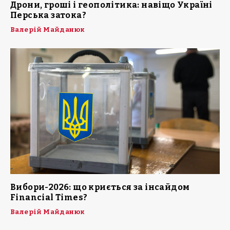
Дрони, гроші і геополітика: навіщо Україні
Перська затока?
Валерій Майданюк
Вибори-2026: що криється за інсайдом
Financial Times?
Валерій Майданюк