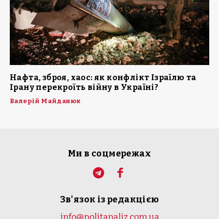
Нафта, зброя, хаос: як конфлікт Ізраїлю та
Ірану перекроїть війну в Україні?
Валерій Майданюк
Ми в соцмережах
Зв'язок із редакцією
info@politanaliz.com.ua