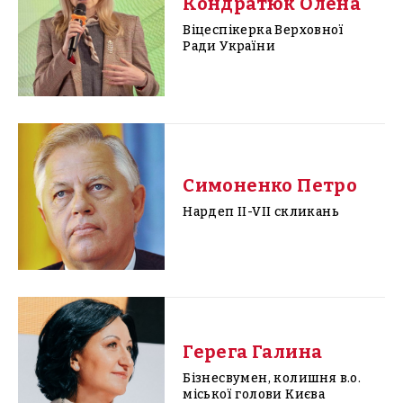
Кондратюк Олена
Віцеспікерка Верховної
Ради України
Симоненко Петро
Нардеп II-VII скликань
Герега Галина
Бізнесвумен, колишня в.о.
міської голови Києва