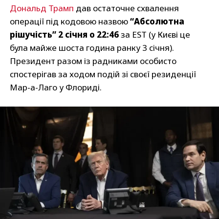
Дональд Трамп
дав остаточне схвалення
операції під кодовою назвою
“Абсолютна
рішучість”
2 січня о 22:46
за EST (у Києві це
була майже шоста година ранку 3 січня).
Президент разом із радниками особисто
спостерігав за ходом подій зі своєї резиденції
Мар-а-Лаго у Флориді.