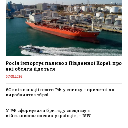
Росія імпортує паливо з Південної Кореї: про
які обсяги йдеться
07.08.2026
ЄС ввів санкції проти РФ: у списку – причетні до
виробництва зброї
У РФ сформували бригаду спецназу з
військовополонених українців, – ISW