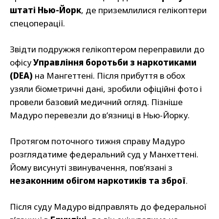
штаті Нью-Йорк
, де приземлилися гелікоптери
спецоперації.
Звідти подружжя гелікоптером переправили до
офісу
Управління боротьби з наркотиками
(DEA)
на Мангеттені. Після прибуття в обох
узяли біометричні дані, зробили офіційні фото і
провели базовий медичний огляд. Пізніше
Мадуро перевезли до в’язниці в Нью-Йорку.
Протягом поточного тижня справу Мадуро
розглядатиме федеральний суд у Манхеттені.
Йому висунуті звинувачення, пов’язані з
незаконним обігом наркотиків та зброї
.
Після суду Мадуро відправлять до федеральної