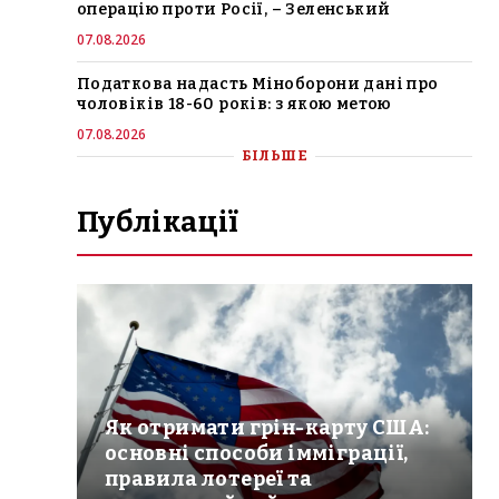
операцію проти Росії, – Зеленський
07.08.2026
Податкова надасть Міноборони дані про
чоловіків 18-60 років: з якою метою
07.08.2026
БІЛЬШЕ
Публікації
Як отримати грін-карту США:
основні способи імміграції,
правила лотереї та