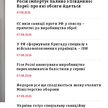
Росія імпортує паливо з Південної
Кореї: про які обсяги йдеться
07.08.2026
ЄС ввів санкції проти РФ: у списку –
причетні до виробництва зброї
07.08.2026
У РФ сформували бригаду спецназу з
військовополонених українців, – ISW
07.08.2026
Fire Point анонсувала виробництво
перехоплювачів балістики у серпні
07.08.2026
Федоров усе ще сподівається знову очолити
Міністерство оборони
07.08.2026
Україна готує спеціальну санкційну