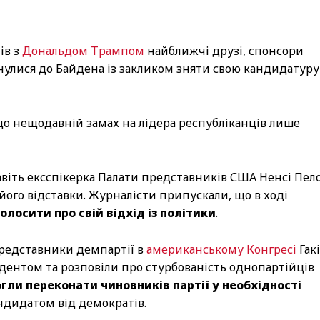
ів з
Дональдом Трампом
найближчі друзі, спонсори
нулися до Байдена із закликом зняти свою кандидатуру 
що нещодавній замах на лідера республіканців лише
авіть ексспікерка Палати представників США Ненсі Пело
його відставки. Журналісти припускали, що в ході
лосити про свій відхід із політики
.
представники демпартії в
американському Конгресі
Гак
ентом та розповіли про стурбованість однопартійців
гли переконати чиновників партії у необхідності
дидатом від демократів.