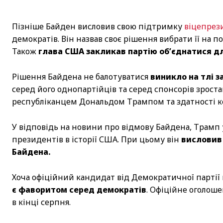
Пізніше Байден висловив свою підтримку
віцепрези
демократів. Він назвав своє рішення вибрати її на п
Також
глава США закликав партію об’єднатися д
Рішення Байдена не балотуватися
виникло на тлі з
серед його однопартійців та серед спонсорів зрост
республіканцем Дональдом Трампом та здатності ке
У відповідь на новини про відмову Байдена, Трамп
президентів в історії США. При цьому він
висловив 
Байдена.
Хоча офіційний кандидат від Демократичної партії
є фаворитом серед демократів
. Офіційне оголоше
в кінці серпня.