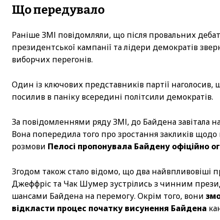
Що передувало
Раніше ЗМІ повідомляли, що після провальних дебат
президентської кампанії та лідери демократів звер
виборчих перегонів.
Один із ключових представників партії наголосив, 
посилив в паніку всередині політсили демократів.
За повідомленнями ряду ЗМІ, до Байдена завітала н
Вона попередила того про зростання закликів щодо 
розмови
Пелосі пропонувала Байдену офіційно ого
Згодом також стало відомо, що два найвпливовіші 
Джеффріс та Чак Шумер зустрілись з чинним презид
шансами Байдена на перемогу. Окрім того, вони
змо
відкласти процес початку висунення Байдена
кан