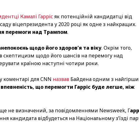
дентці Камалі Гарріс
як потенційній кандидатці від
осаду віцепрезидента у 2020 році як одне з найкращих.
ля перемоги над Трампом
.
анепокоєнь щодо його здоров’я та віку
. Окрім того,
ав скептицизм щодо його шансів на перемогу над
рувати країною наступні чотири роки.
 у коментарі для CNN
назвав
Байдена одним з найгірши
впевненість, що перемогти Гарріс буде легше, ніж
 ще не визначений, за повідомленнями Newsweek, Г
арр
ння кандидата відбудеться на Національному з’їзді пар