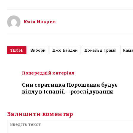
Юлія Мокрик
Вибори
Джо Байден
Дональд Трамп
Кама
ТЕМИ:
Попередній матеріал
Син соратника Порошенка будує
віллу в Іспанії, – розслідування
Залишити коментар