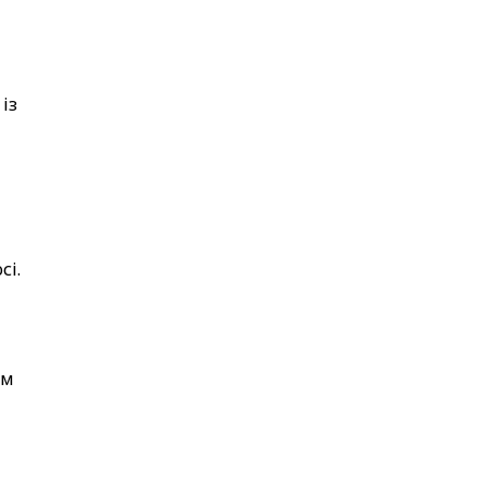
із
сі.
ім