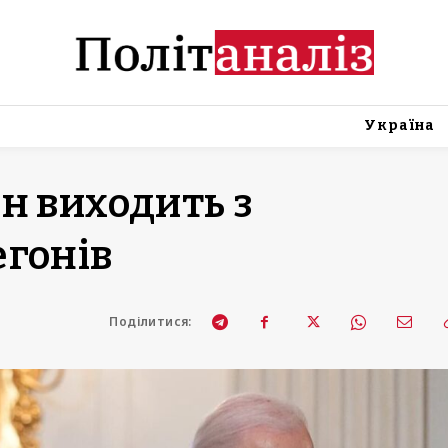
Україна
н виходить з
егонів
Поділитися: