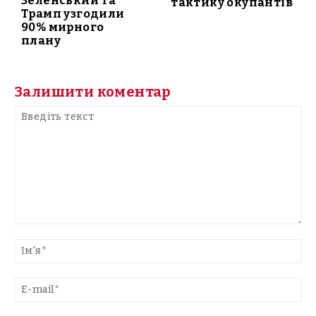
Зеленський та
тактику окупантів
Трамп узгодили
90% мирного
плану
Залишити коментар
Введіть
текст
Ім'
E-
mai