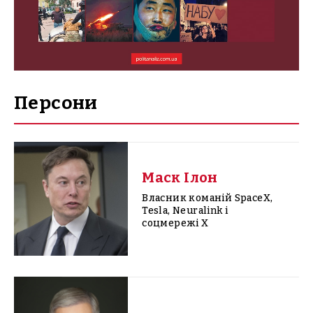
Персони
Маск Ілон
Власник команій SpaceX,
Tesla, Neuralink і
соцмережі X