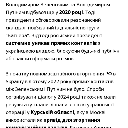
Володимиром Зеленським та Володимиром
Путіним відбувся ще у
2020 році
. Тоді
президенти обговорювали резонансний
скандал, пов’язаний із діяльністю групи
“Вагнера”. Відтоді російський президент
системно уникав прямих контактів
з
українською владою, блокуючи будь-які публічні
або закриті формати розмов.
З початку повномасштабного вторгнення РФ в
Україну в лютому 2022 року прямих контактів
між Зеленським і Путіним не було. Спроби
організувати діалог у 2024 році також не мали
результату: плани зірвалися після української
операції у
Курській області
, яку в Москві
використали як
привід для згортання
комунікаційних каналів
. Риторика Кремля