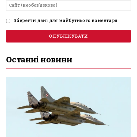
Са
(н
Зберегти дані для майбутнього коментаря
Останні новини