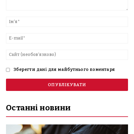
Введіть
текст
Ім'
E-
mai
Са
(н
Зберегти дані для майбутнього коментаря
Останні новини