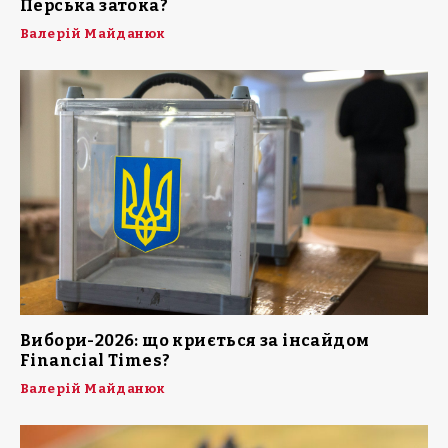
Перська затока?
Валерій Майданюк
Вибори-2026: що криється за інсайдом
Financial Times?
Валерій Майданюк