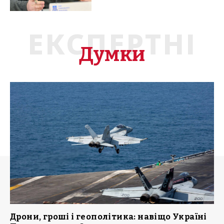
ЕКСПЕРТНІ
Думки
Дрони, гроші і геополітика: навіщо Україні