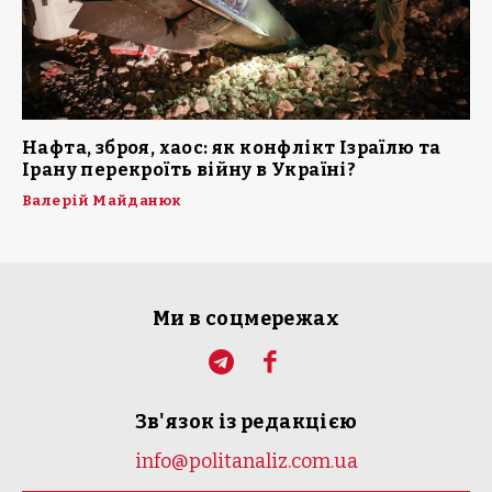
Нафта, зброя, хаос: як конфлікт Ізраїлю та
Ірану перекроїть війну в Україні?
Валерій Майданюк
Ми в соцмережах
Зв'язок із редакцією
info@politanaliz.com.ua