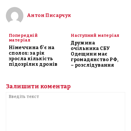
Антон Писарчук
Попередній
Наступний матеріал
матеріал
Дружина
Німеччина б’є на
очільника СБУ
сполох: за рік
Одещини має
зросла кількість
громадянство РФ,
підозрілих дронів
– розслідування
Залишити коментар