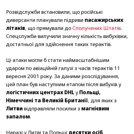
Розвідслужби встановили, що російські
диверсанти планували підриви
пасажирських
літаків
, що прямували до
Сполучених Штатів
.
Спецслужби вилучили значну кількість вибухівки,
достатньої для здійснення таких терактів.
Ці атаки могли б стати наймасштабнішим
ударом по авіаційній галузі з часів терактів 11
вересня 2001 року. За даними розслідування,
цей план був наступним етапом після вибухів у
логістичних центрах DHL
у
Польщі,
Німеччині та Великій Британії
, для яких з
Литви
відправляли посилки з
магнієвим
запалом
.
Наразі у Литві
та Польщі
десятки осіб