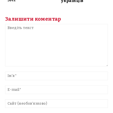
українців
Залишити коментар
Введіть
текст
Ім'
E-
mai
Са
(н