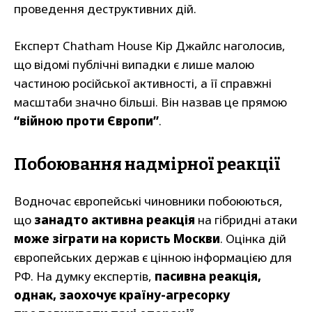
проведення деструктивних дій.
Експерт Chatham House Кір Джайлс наголосив,
що відомі публічні випадки є лише малою
частиною російської активності, а її справжні
масштаби значно більші. Він назвав це прямою
“війною проти Європи”
.
Побоювання надмірної реакції
Водночас європейські чиновники побоюються,
що
занадто активна реакція
на гібридні атаки
може зіграти на користь Москви
. Оцінка дій
європейських держав є цінною інформацією для
РФ. На думку експертів,
пасивна реакція,
однак, заохочує країну-агресорку