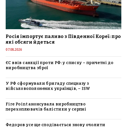
Росія імпортує паливо з Південної Кореї: про
які обсяги йдеться
07.08.2026
ЄС ввів санкції проти РФ: у списку – причетні до
виробництва зброї
У РФ сформували бригаду спецназу з
військовополонених українців, – ISW
Fire Point анонсувала виробництво
перехоплювачів балістики у серпні
Федоров усе ще сподівається знову очолити