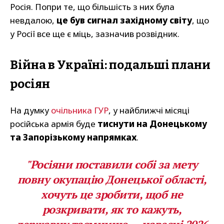
Росія. Попри те, що більшість з них була
невдалою,
це був сигнал західному світу
, що
у Росії все ще є міць, зазначив розвідник.
Війна в Україні: подальші плани
росіян
На думку
очільника ГУР
, у найближчі місяці
російська армія буде
тиснути на Донецькому
та Запорізькому напрямках
.
"Росіяни поставили собі за мету
повну окупацію Донецької області,
хочуть це зробити, щоб не
розкривати, як то кажуть,