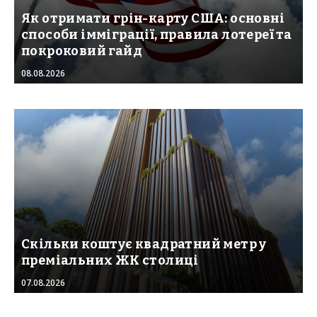
Як отримати грін-карту США: основні
способи імміграції, правила лотереї та
покроковий гайд
08.08.2026
Скільки коштує квадратний метр у
преміальних ЖК столиці
07.08.2026