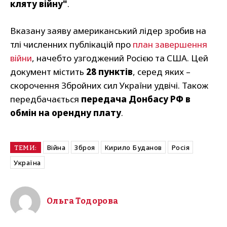
кляту війну"
.
Вказану заяву американський лідер зробив на
тлі численних публікацій про
план завершення
війни
, начебто узгоджений Росією та США. Цей
документ містить
28 пунктів
, серед яких –
скорочення Збройних сил України удвічі. Також
передбачається
передача Донбасу РФ в
обмін на орендну плату
.
Війна
Зброя
Кирило Буданов
Росія
ТЕМИ:
Україна
Ольга Тодорова