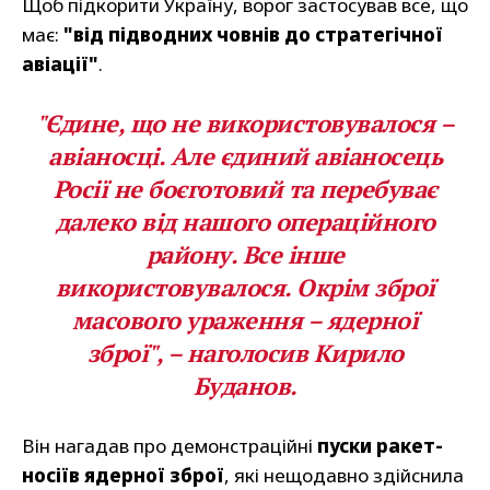
Щоб підкорити Україну, ворог застосував все, що
має:
"від підводних човнів до стратегічної
авіації"
.
"Єдине, що не використовувалося –
авіаносці. Але єдиний авіаносець
Росії не боєготовий та перебуває
далеко від нашого операційного
району. Все інше
використовувалося. Окрім зброї
масового ураження – ядерної
зброї", – наголосив Кирило
Буданов.
Він нагадав про демонстраційні
пуски ракет-
носіїв ядерної зброї
, які нещодавно здійснила