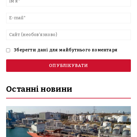
E-
mai
Са
(н
Зберегти дані для майбутнього коментаря
Останні новини