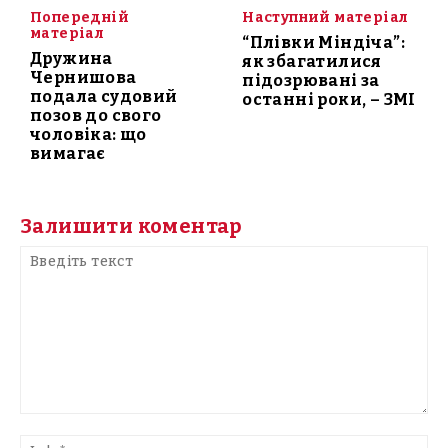
Попередній
Наступний матеріал
матеріал
“Плівки Міндіча”:
Дружина
як збагатилися
Чернишова
підозрювані за
подала судовий
останні роки, – ЗМІ
позов до свого
чоловіка: що
вимагає
Залишити коментар
Введіть
текст
Ім'