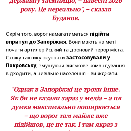
державну таємницю, – навесні 2026
року. Це нереально", – сказав
Буданов.
Окрім того, ворог намагатиметься
підійти
впритул до Запоріжжя
. Вони мають на меті
почати артилерійський та дроновий терор міста.
Схожу тактику окупанти
застосовували у
Покровську
, змушуючи військове командування
відходити, а цивільне населення – виїжджати.
"Однак в Запоріжжі це трохи інше.
Як би не казали зараз у медіа – а ця
думка максимально поширюється
– що ворог там майже вже
підійшов, це не так. І там якраз з