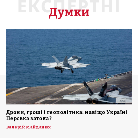
ЕКСПЕРТНІ
Думки
Дрони, гроші і геополітика: навіщо Україні
Перська затока?
Валерій Майданюк