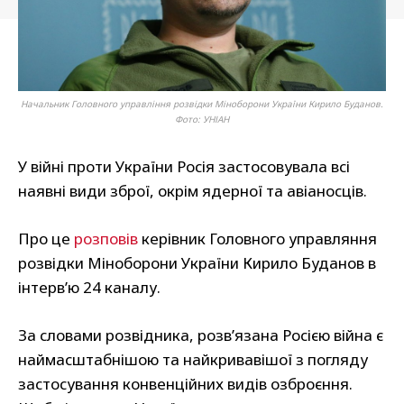
Начальник Головного управління розвідки Міноборони України Кирило Буданов.
Фото: УНІАН
У війні проти України Росія застосовувала всі
наявні види зброї, окрім ядерної та авіаносців.
Про це
розповів
керівник Головного управляння
розвідки Міноборони України Кирило Буданов в
інтерв’ю 24 каналу.
За словами розвідника, розв’язана Росією війна є
наймасштабнішою та найкривавішої з погляду
застосування конвенційних видів озброєння.