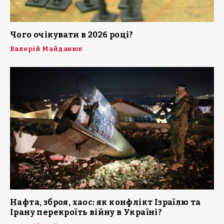
Чого очікувати в 2026 році?
Валерій Майданюк
Нафта, зброя, хаос: як конфлікт Ізраїлю та
Ірану перекроїть війну в Україні?