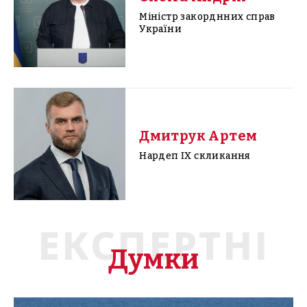
Міністр закорднних справ
України
Дмитрук Артем
Нардеп IX скликання
ЕКСПЕРТНІ
Думки