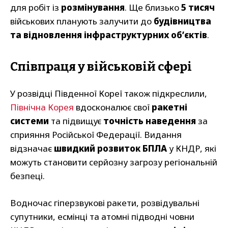
для робіт із
розмінування
. Ще близько
5 тисяч
військових планують залучити до
будівництва
та відновлення інфраструктурних об’єктів
.
Співпраця у військовій сфері
У розвідці Південної Кореї також підкреслили,
Північна Корея
вдосконалює свої
ракетні
системи
та підвищує
точність наведення
за
сприяння Російської Федерації. Видання
відзначає
швидкий розвиток БПЛА
у КНДР, які
можуть становити серйозну загрозу регіональній
безпеці.
Водночас гіперзвукові ракети, розвідувальні
супутники, есмінці та атомні підводні човни