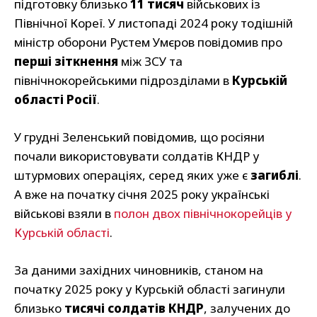
підготовку близько
11 тисяч
військових із
Північної Кореї. У листопаді 2024 року тодішній
міністр оборони Рустем Умєров повідомив про
перші зіткнення
між ЗСУ та
північнокорейськими підрозділами в
Курській
області Росії
.
У грудні Зеленський повідомив, що росіяни
почали використовувати солдатів КНДР у
штурмових операціях, серед яких уже є
загиблі
.
А вже на початку січня 2025 року українські
військові взяли в
полон двох північнокорейців у
Курській області
.
За даними західних чиновників, станом на
початку 2025 року у Курській області загинули
близько
тисячі солдатів КНДР
, залучених до