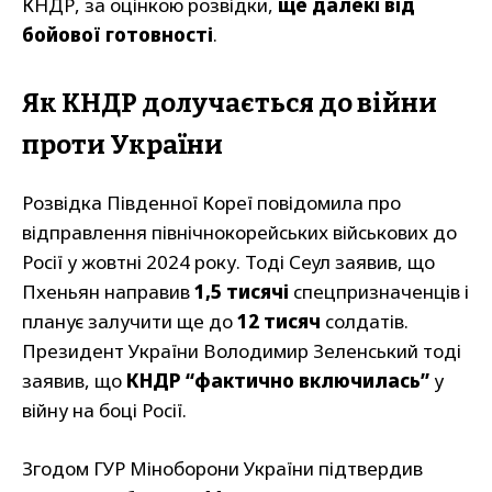
КНДР, за оцінкою розвідки,
ще далекі від
бойової готовності
.
Як КНДР долучається до війни
проти України
Розвідка Південної Кореї повідомила про
відправлення північнокорейських військових до
Росії у жовтні 2024 року. Тоді Сеул заявив, що
Пхеньян направив
1,5 тисячі
спецпризначенців і
планує залучити ще до
12 тисяч
солдатів.
Президент України Володимир Зеленський тоді
заявив, що
КНДР “фактично включилась”
у
війну на боці Росії.
Згодом ГУР Міноборони України підтвердив