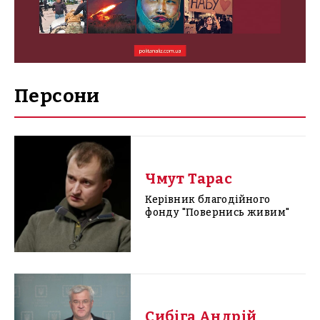
Персони
Чмут Тарас
Керівник благодійного
фонду "Повернись живим"
Сибіга Андрій