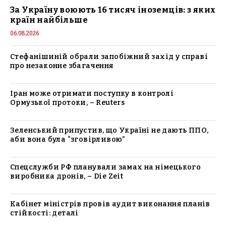
За Україну воюють 16 тисяч іноземців: з яких
країн найбільше
06.08.2026
Стефанішиній обрали запобіжний захід у справі
про незаконне збагачення
Іран може отримати поступку в контролі
Ормузької протоки, – Reuters
Зеленський припустив, що Україні не дають ППО,
аби вона була “зговірливою”
Спецслужби РФ планували замах на німецького
виробника дронів, – Die Zeit
Кабінет міністрів провів аудит виконання планів
стійкості: деталі