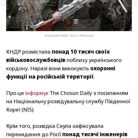
Військові КНДР. Фото: Militarnyi
КНДР розмістила
понад 10 тисяч своїх
військовослужбовців
поблизу українського
кордону. Наразі вони виконують
охоронні
функції на російській території
.
Про це
інформує
The Chosun Daily з посиланням
на Національну розвідувальну службу Південної
Кореї (NIS).
Крім того, розвідка Сеула зафіксувала
перекидання до Росії
понад тисячі інженерів