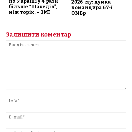
по Україні у 4 рази
2026-му: думка
більше “Шахедів”,
командира 67-ї
ніж торік, – ЗМІ
ОМБр
Залишити коментар
Введіть
текст
Ім'
E-
mai
Са