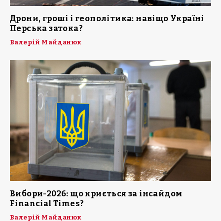
Дрони, гроші і геополітика: навіщо Україні
Перська затока?
Валерій Майданюк
Вибори-2026: що криється за інсайдом
Financial Times?
Валерій Майданюк