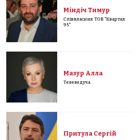
Міндіч Тимур
Співвласник ТОВ "Квартал
95"
Мазур Алла
Телеведуча
Притула Сергій