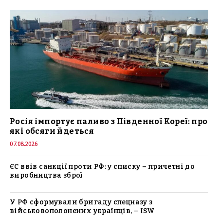
Росія імпортує паливо з Південної Кореї: про
які обсяги йдеться
07.08.2026
ЄС ввів санкції проти РФ: у списку – причетні до
виробництва зброї
У РФ сформували бригаду спецназу з
військовополонених українців, – ISW