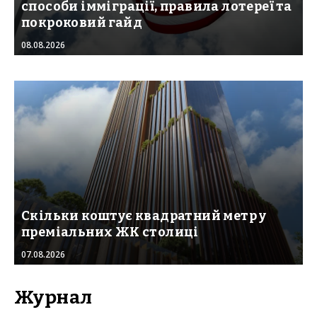
способи імміграції, правила лотереї та
покроковий гайд
08.08.2026
Скільки коштує квадратний метр у
преміальних ЖК столиці
07.08.2026
Журнал