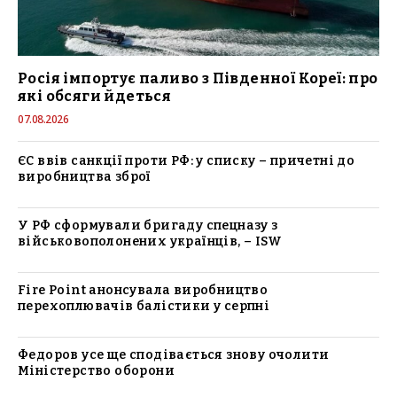
Росія імпортує паливо з Південної Кореї: про
які обсяги йдеться
07.08.2026
ЄС ввів санкції проти РФ: у списку – причетні до
виробництва зброї
У РФ сформували бригаду спецназу з
військовополонених українців, – ISW
Fire Point анонсувала виробництво
перехоплювачів балістики у серпні
Федоров усе ще сподівається знову очолити
Міністерство оборони