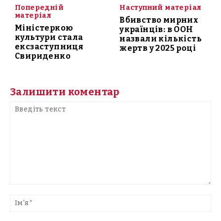
Попередній
Наступний матеріал
матеріал
Вбивство мирних
Міністеркою
українців: в ООН
культури стала
назвали кількість
ексзаступниця
жертв у 2025 році
Свириденко
Залишити коментар
Введіть
текст
Ім'