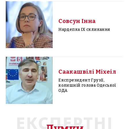
Совсун Інна
Нардепка IX скликання
Саакашвілі Міхеіл
Експрезидент Грузії,
колишній голова Одеської
ОДА
ЕКСПЕРТНІ
Думки