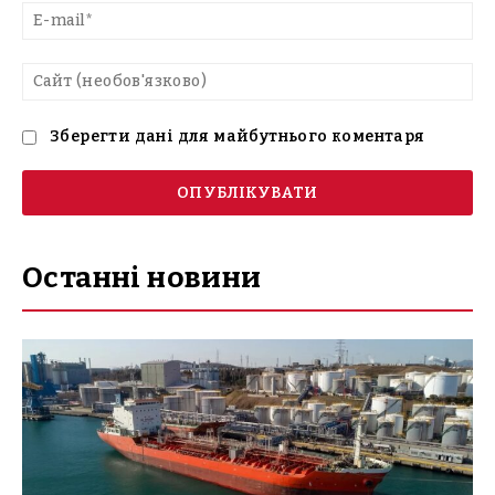
E-
mai
Са
(н
Зберегти дані для майбутнього коментаря
Останні новини