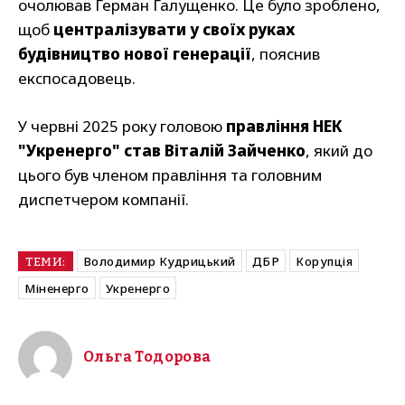
очолював Герман Галущенко. Це було зроблено,
щоб
централізувати у своїх руках
будівництво нової генерації
, пояснив
експосадовець.
У червні 2025 року головою
правління НЕК
"Укренерго" став Віталій Зайченко
, який до
цього був членом правління та головним
диспетчером компанії.
Володимир Кудрицький
ДБР
Корупція
ТЕМИ:
Міненерго
Укренерго
Ольга Тодорова