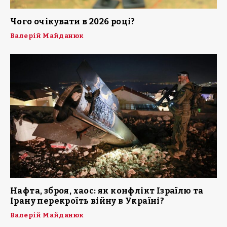
Чого очікувати в 2026 році?
Валерій Майданюк
Нафта, зброя, хаос: як конфлікт Ізраїлю та
Ірану перекроїть війну в Україні?
Валерій Майданюк