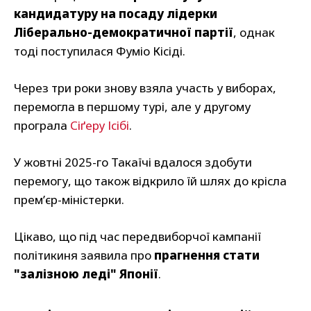
кандидатуру на посаду лідерки
Ліберально-демократичної партії
, однак
тоді поступилася Фуміо Кісіді.
Через три роки знову взяла участь у виборах,
перемогла в першому турі, але у другому
програла
Сіґеру Ісібі
.
У жовтні 2025-го Такаїчі вдалося здобути
перемогу, що також відкрило їй шлях до крісла
прем’єр-міністерки.
Цікаво, що під час передвиборчої кампанії
політикиня заявила про
прагнення стати
"залізною леді" Японії
.