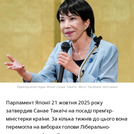
Прем'єр-міністерка Японії Санае Такаїчі. Фото: Facebook політикині
Парламент Японії 21 жовтня 2025 року
затвердив Санае Такаїчі на посаді прем’єр-
міністерки країни. За кілька тижнів до цього вона
перемогла на виборах голови Ліберально-