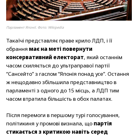
Парламент Японії. Фото: Wikipedia
Такаїчі представляє праве крило ЛДП, і її
обрання
має на меті повернути
консервативний електорат
, який останнім
часом схиляється до ультраправої партії
“Сансейто” з гаслом “Японія понад усе”. Остання
ж нещодавно збільшила представництво в
парламенті з одного до 15 місць, а ЛДП тим
часом втратила більшість в обох палатах.
Після перемоги в першому турі голосування,
політикиня у промові визнала, що
партія
стикається з критикою навіть серед