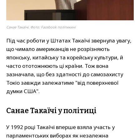
Санае Такаїчі. Фото: Facebook політикині
Під час роботи у Штатах Такаїчі звернула увагу,
що чимало американців не розрізняють
японську, китайську та корейську культури, й
часто ототожнюють ці країни. Тож вона
зазначала, що без здатності до самозахисту
Токіо завжди залежатиме "від поверхневої
думки США".
Санае Такаїчі у політиці
У 1992 році Такаїчі вперше взяла участь у
парламентських виборах як незалежна