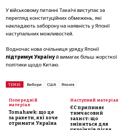
У військовому питанні Такаїчі виступає за
перегляд конституційних обмежень, які
накладають заборону на наявність у Японії
наступальних можливостей.
Водночас нова очільниця уряду Японії
підтримує Україну
й вимагає більш жорсткої
політики щодо Китаю.
Вибори
США
Японія
ТЕМИ:
Попередній
Наступний матеріал
матеріал
ЄС припиняє
Tomahawk: що це
тимчасовий
за ракети, які хоче
захист: що
отримати Україна
зміниться для
українців після