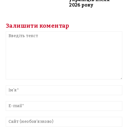
2026 року
Залишити коментар
Введіть
текст
Ім'
E-
mai
Са
(н