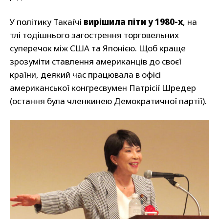
У політику Такаїчі
вирішила піти у 1980-х
, на
тлі тодішнього загострення торговельних
суперечок між США та Японією. Щоб краще
зрозуміти ставлення американців до своєї
країни, деякий час працювала в офісі
американської конгресвумен Патрісії Шредер
(остання була членкинею Демократичної партії).