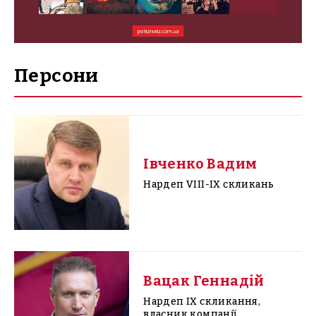
Персони
Івченко Вадим
Нардеп VIII-IX скликань
Вацак Геннадій
Нардеп IX скликання,
власник компанії