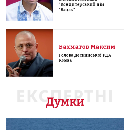
"Кондитерський дім
"Вацак"
Бахматов Максим
Голова Деснянської РДА
Києва
ЕКСПЕРТНІ
Думки