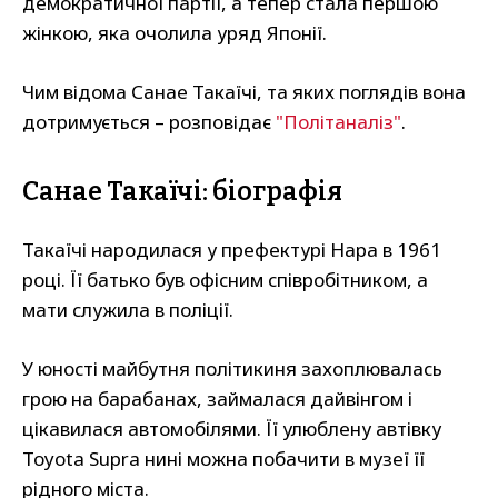
демократичної партії, а тепер стала першою
жінкою, яка очолила уряд Японії.
Чим відома Санае Такаїчі, та яких поглядів вона
дотримується – розповідає
"Політаналіз"
.
Санае Такаїчі: біографія
Такаїчі народилася у префектурі Нара в 1961
році. Її батько був офісним співробітником, а
мати служила в поліції.
У юності майбутня політикиня захоплювалась
грою на барабанах, займалася дайвінгом і
цікавилася автомобілями. Її улюблену автівку
Toyota Supra нині можна побачити в музеї її
рідного міста.