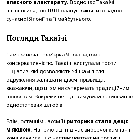
власного електорату
. Водночас Такаїчі
наголосила, що ЛДП планує змінитися задля
сучасної Японії та її майбутнього.
Погляди Такаїчі
Сама ж нова прем’єрка Японії відома
консервативністю. Такаїчі виступала проти
ініціатив, які дозволяють жінкам після
одруження залишати дівочі прізвища,
вважаючи, що ці зміни суперечать традиційним
цінностям. Зокрема не підтримувала легалізацію
одностатевих шлюбів.
Втім, останнім часом
її риторика стала дещо
м’якшою
. Наприклад, під час виборчої кампанії
вона заявила, що частину витрат на послуги