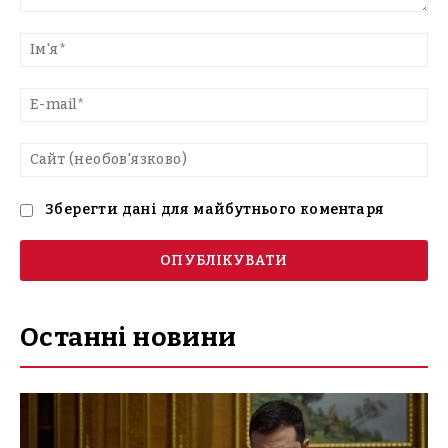
Введіть
текст
Ім'
E-
mai
Са
(н
Зберегти дані для майбутнього коментаря
Останні новини