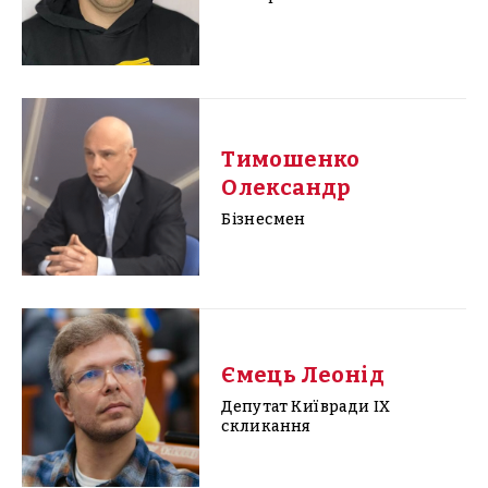
Тимошенко
Олександр
Бізнесмен
Ємець Леонід
Депутат Київради IX
скликання