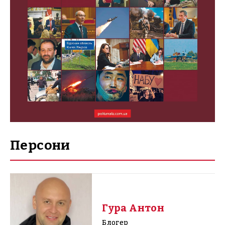
Персони
Гура Антон
Блогер