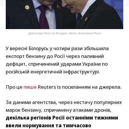
Диктатори Росії та Білорусі. Фото: Associated Press
У вересні Білорусь у чотири рази збільшила
експорт бензину до Росії через паливний
дефіцит, спричинений ударами України по
російській енергетичній інфраструктурі.
Про це
пише
Reuters із посиланням на джерела.
За даними агентства, через нестачу популярних
марок бензину, спричинену атаками дронів,
декілька регіонів Росії останніми тижнями
ввели нормування та тимчасово