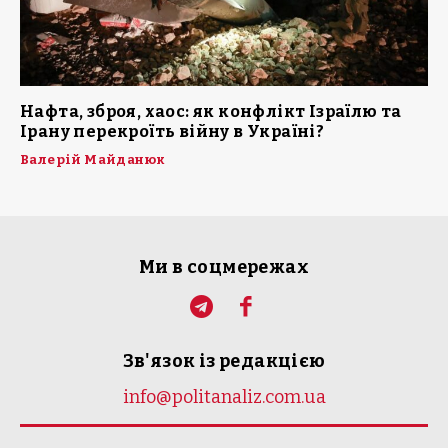
Нафта, зброя, хаос: як конфлікт Ізраїлю та
Ірану перекроїть війну в Україні?
Валерій Майданюк
Ми в соцмережах
Зв'язок із редакцією
info@politanaliz.com.ua