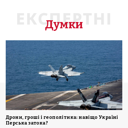
ЕКСПЕРТНІ
Думки
Дрони, гроші і геополітика: навіщо Україні
Перська затока?