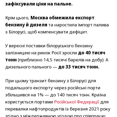
зафіксували ціни на пальне.
Крім цього,
Москва обмежила експорт
бензину й дизеля
та наростила імпорт палива
з Білорусі, щоб компенсувати дефіцит.
У вересні поставки білоруського бензину
залізницею на ринок Росії зросли
до 40 тисяч
тонн
(приблизно 14,5 тисячі барелів на добу). А
дизельного пального —
до 33 тисяч тонн.
При цьому транзит бензину з Білорусі для
подальшого експорту через російські порти
збільшився на 1% — до 140 тисяч тонн. Країна
користується портами
Російської Федерації
для
перевалки нафтопродуктів із березня 2021 року
згідно з міждержавною угодою про співпрацю.