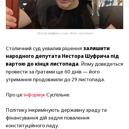
Нестор Шуфрич у суді. Фото: Суспільне
Столичний суд ухвалив рішення
залишити
народного депутата Нестора Шуфрича під
вартою до кінця листопада
. Йому доведеться
провести за ґратами ще 60 днів — його
утримання продовжили до 29 листопада.
Про це
інформує
Суспільне.
Політику інкримінують державну зраду та
фінансування дій задля повалення
конституційного ладу.