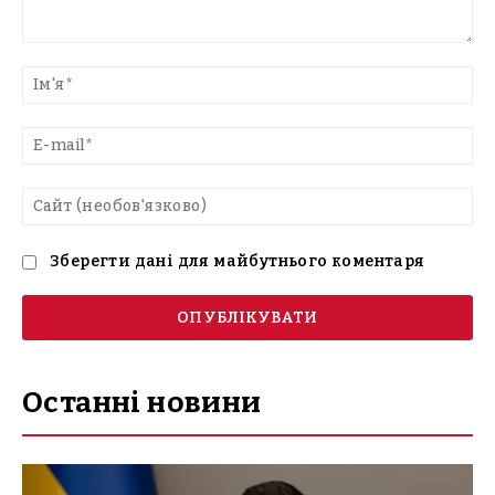
Введіть
текст
Ім'
E-
mai
Са
(н
Зберегти дані для майбутнього коментаря
Останні новини