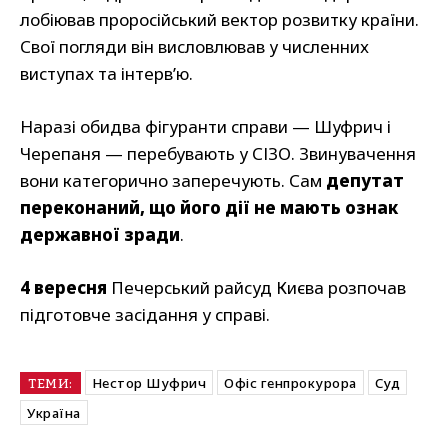
лобіював проросійський вектор розвитку країни.
Свої погляди він висловлював у численних
виступах та інтерв’ю.
Наразі обидва фігуранти справи — Шуфрич і
Черепаня — перебувають у СІЗО. Звинувачення
вони категорично заперечують. Сам
депутат
переконаний, що його дії не мають ознак
державної зради
.
4 вересня
Печерський райсуд Києва розпочав
підготовче засідання у справі.
Нестор Шуфрич
Офіс генпрокурора
Суд
ТЕМИ:
Україна