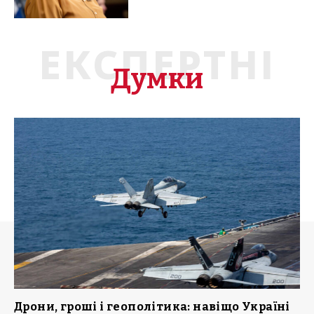
ЕКСПЕРТНІ
Думки
Дрони, гроші і геополітика: навіщо Україні