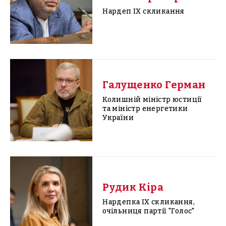
Нардеп IX скликання
Галущенко Герман
Колишній міністр юстиції
та міністр енергетики
України
Рудик Кіра
Нардепка IX скликання,
очільниця партії "Голос"