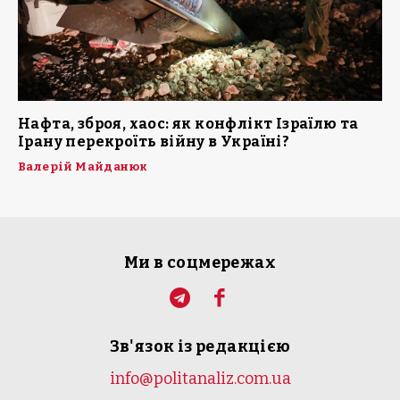
Нафта, зброя, хаос: як конфлікт Ізраїлю та
Ірану перекроїть війну в Україні?
Валерій Майданюк
Ми в соцмережах
Зв'язок із редакцією
info@politanaliz.com.ua