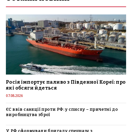
Росія імпортує паливо з Південної Кореї: про
які обсяги йдеться
07.08.2026
ЄС ввів санкції проти РФ: у списку – причетні до
виробництва зброї
У РФ сформували бригаду спецназу з