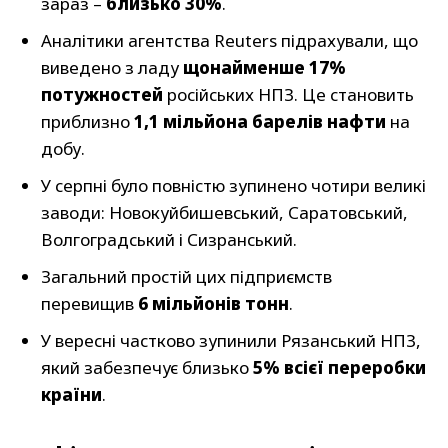
зараз –
близько 30%
.
Аналітики агентства Reuters підрахували, що
виведено з ладу
щонайменше 17%
потужностей
російських НПЗ. Це становить
приблизно
1,1 мільйона барелів нафти
на
добу.
У серпні було повністю зупинено чотири великі
заводи: Новокуйбишевський, Саратовський,
Волгоградський і Сизранський.
Загальний простій цих підприємств
перевищив
6 мільйонів тонн
.
У вересні частково зупинили Рязанський НПЗ,
який забезпечує близько
5% всієї переробки
країни
.