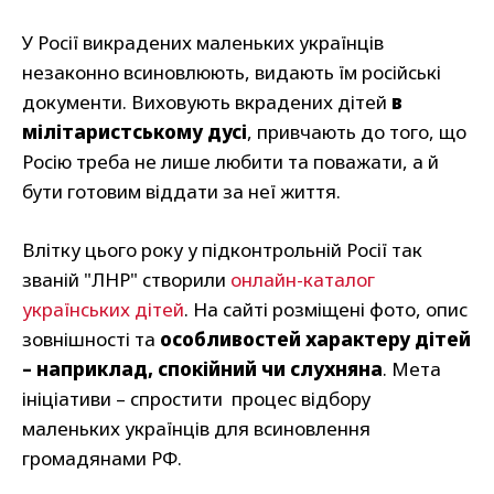
У Росії викрадених маленьких українців
незаконно всиновлюють, видають їм російські
документи. Виховують вкрадених дітей
в
мілітаристському дусі
, привчають до того, що
Росію треба не лише любити та поважати, а й
бути готовим віддати за неї життя.
Влітку цього року у підконтрольній Росії так
званій "ЛНР" створили
онлайн-каталог
українських дітей
. На сайті розміщені фото, опис
зовнішності та
особливостей характеру дітей
– наприклад, спокійний чи слухняна
. Мета
ініціативи – спростити процес відбору
маленьких українців для всиновлення
громадянами РФ.