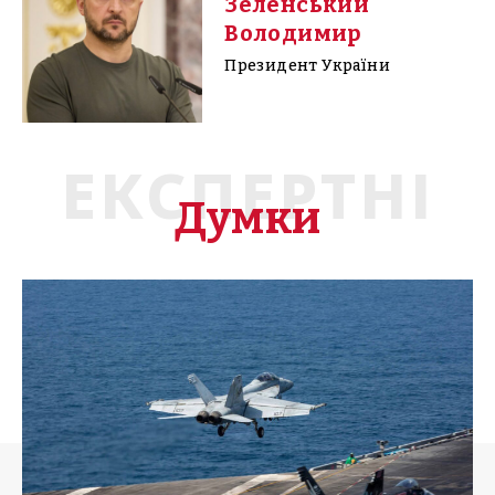
Зеленський
Володимир
Президент України
ЕКСПЕРТНІ
Думки