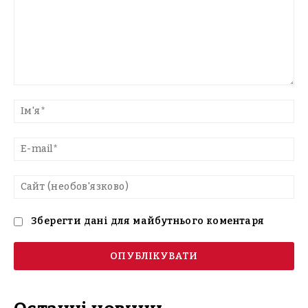
Введіть
текст
Ім'
E-
mai
Са
(н
Зберегти дані для майбутнього коментаря