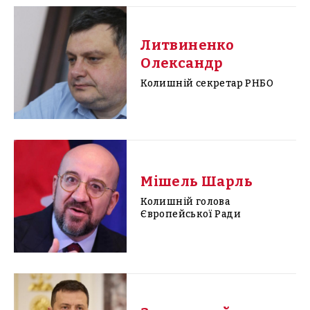
Литвиненко
Олександр
Колишній секретар РНБО
Мішель Шарль
Колишній голова
Європейської Ради