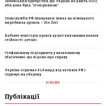
Зеленський припустив, що Україні не дають ППО,
аби вона була “зговірливою”
Спецслужби РФ планували замах на німецького
виробника дронів, – Die Zeit
Кабінет міністрів провів аудит виконання планів
стійкості: деталі
Стефанішину підозрюють у незаконному
збагаченні: що відомо про справу
Україна отримає €1,4 млрд від активів РФ і
спрямує на оборону
БІЛЬШЕ
Публікації