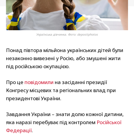
Українська дівчинка. Фото: depositphotos
Понад півтора мільйона українських дітей були
незаконно вивезені у Росію, або змушені жити
під російською окупацією.
Про це
повідомили
на засіданні президії
Конгресу місцевих та регіональних влад при
президентові України.
Завдання України – знати долю кожної дитини,
яка наразі перебуває під контролем
Російської
Федерації
.