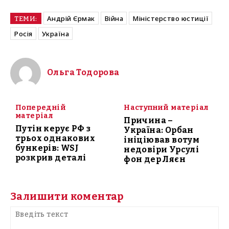
Андрій Єрмак
Війна
Міністерство юстиції
ТЕМИ:
Росія
Україна
Ольга Тодорова
Попередній
Наступний матеріал
матеріал
Причина –
Путін керує РФ з
Україна: Орбан
трьох однакових
ініціював вотум
бункерів: WSJ
недовіри Урсулі
розкрив деталі
фон дер Ляєн
Залишити коментар