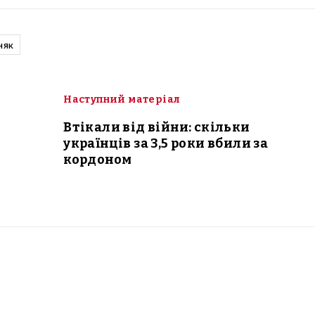
няк
Наступний матеріал
Втікали від війни: скільки
українців за 3,5 роки вбили за
кордоном