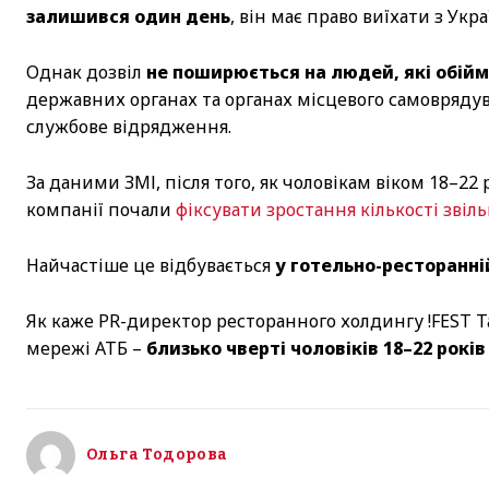
залишився один день
, він має право виїхати з Укра
Однак дозвіл
не поширюється на людей, які обій
державних органах та органах місцевого самоврядув
службове відрядження.
За даними ЗМІ, після того, як чоловікам віком 18–22
компанії почали
фіксувати зростання кількості звіл
Найчастіше це відбувається
у готельно-ресторанні
Як каже PR-директор ресторанного холдингу !FEST Та
мережі АТБ –
близько чверті чоловіків 18–22 років
Ольга Тодорова