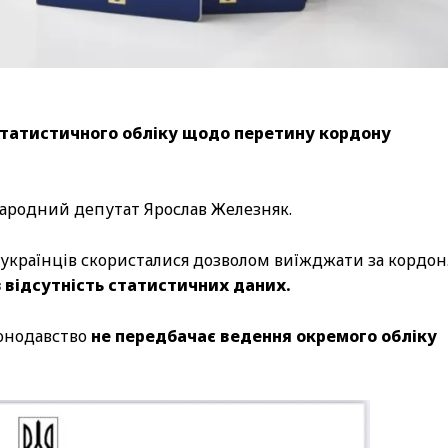
статистичного обліку щодо перетину кордону
народний депутат Ярослав Железняк.
х українців скористалися дозволом виїжджати за кордон
 відсутність статистичних даних.
конодавство
не передбачає ведення окремого обліку