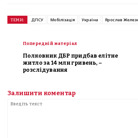
ДПСУ
Мобілізація
Україна
Ярослав Желез
ТЕМИ:
Попередній матеріал
Полковник ДБР придбав елітне
житло за 14 млн гривень, –
розслідування
Залишити коментар