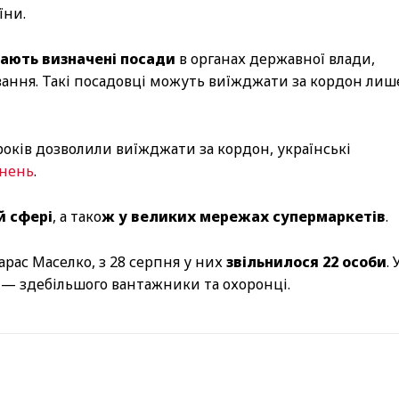
їни.
мають визначені посади
в органах державної влади,
ання. Такі посадовці можуть виїжджати за кордон лиш
 років дозволили виїжджати за кордон, українські
ьнень
.
й сфері
, а тако
ж у великих мережах супермаркетів
.
рас Маселко, з 28 серпня у них
звільнилося 22 особи
. 
— здебільшого вантажники та охоронці.