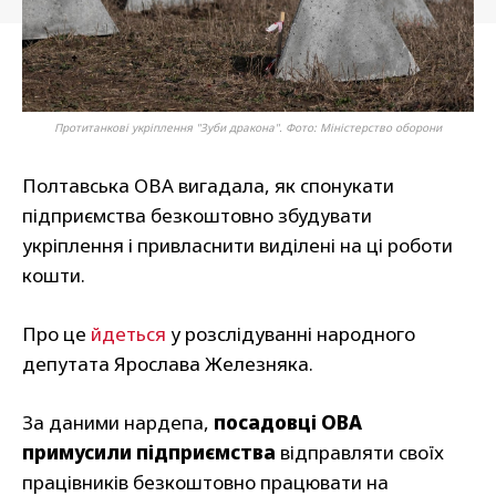
Протитанкові укріплення "Зуби дракона". Фото: Міністерство оборони
Полтавська ОВА вигадала, як спонукати
підприємства безкоштовно збудувати
укріплення і привласнити виділені на ці роботи
кошти.
Про це
йдеться
у розслідуванні народного
депутата Ярослава Железняка.
За даними нардепа,
посадовці ОВА
примусили підприємства
відправляти своїх
працівників безкоштовно працювати на