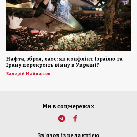
Нафта, зброя, хаос: як конфлікт Ізраїлю та
Ірану перекроїть війну в Україні?
Валерій Майданюк
Ми в соцмережах
Зв'язок із редакцією