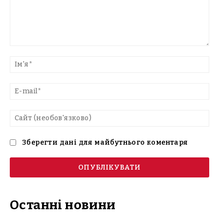
Введіть
текст
Ім'
E-
mai
Са
(н
Зберегти дані для майбутнього коментаря
Останні новини