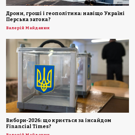
Дрони, гроші і геополітика: навіщо Україні
Перська затока?
Валерій Майданюк
Вибори-2026: що криється за інсайдом
Financial Times?
Валерій Майданюк