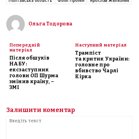
Полтавська область
Філіп Пронін
Ярослав Железняк
Ольга Тодорова
Попередній
Наступний матеріал
матеріал
Трампіст
Після обшуків
та критик України:
НАБУ:
головне про
ексзаступник
вбивство Чарлі
голови ОП Шурма
Кірка
змінив країну, –
ЗМІ
Залишити коментар