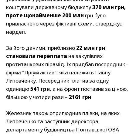
коштували державному бюджету
370 млн грн,
проте щонайменше 200 млн
грн було
привласнено через фіктивні схеми, стверджує
нардеп.
За його даними, приблизно
22 млн грн
становила переплата
на закупівлях
протитанкових пірамід. Їх придбав посередник –
фірма "Пріум актив", яка належить Павлу
Литовченку. Посередник платив за одну
одиницю
541 грн
, а на фронт поставив за ціною,
більшою у чотири рази –
2161 грн
.
Железняк також оприлюднив плівки, на яких
Литовченко та заступник директора
департаменту будівництва Полтавської ОВА