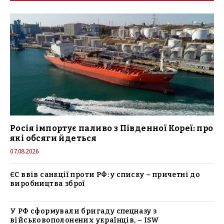
Росія імпортує паливо з Південної Кореї: про
які обсяги йдеться
07.08.2026
ЄС ввів санкції проти РФ: у списку – причетні до
виробництва зброї
У РФ сформували бригаду спецназу з
військовополонених українців, – ISW