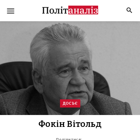
ДОСЬЄ
Фокін Вітольд
Поділитися: