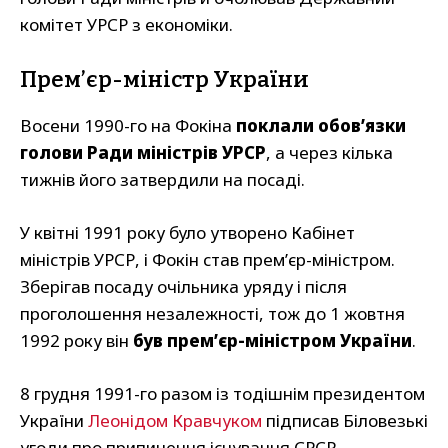
комітет УРСР з економіки.
Прем’єр-міністр України
Восени 1990-го на Фокіна
поклали обов’язки
голови Ради міністрів УРСР
, а через кілька
тижнів його затвердили на посаді.
У квітні 1991 року було утворено Кабінет
міністрів УРСР, і Фокін став прем’єр-міністром.
Зберігав посаду очільника уряду і після
проголошення незалежності, тож до 1 жовтня
1992 року він
був прем’єр-міністром України
.
8 грудня 1991-го разом із тодішнім президентом
України
Леонідом Кравчуком
підписав Біловезькі
угоди про припинення існування СРСР.