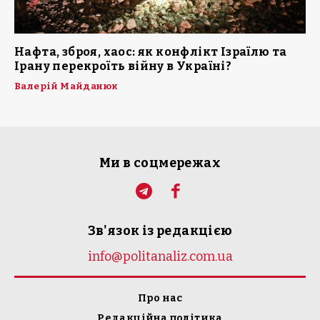
Нафта, зброя, хаос: як конфлікт Ізраїлю та
Ірану перекроїть війну в Україні?
Валерій Майданюк
Ми в соцмережах
Зв'язок із редакцією
info@politanaliz.com.ua
Про нас
Редакційна політика