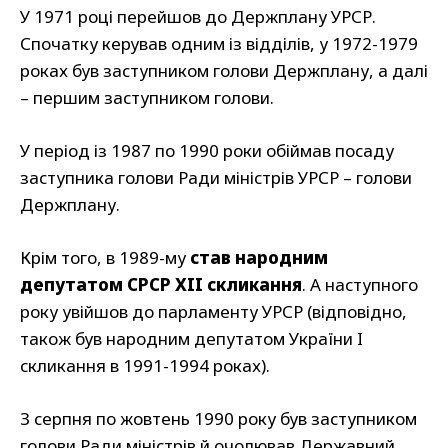
У 1971 році перейшов до Держплану УРСР.
Спочатку керував одним із відділів, у 1972-1979
роках був заступником голови Держплану, а далі
– першим заступником голови.
У період із 1987 по 1990 роки обіймав посаду
заступника голови Ради міністрів УРСР – голови
Держплану.
Крім того, в 1989-му
став народним
депутатом СРСР XII скликання
. А наступного
року увійшов до парламенту УРСР (відповідно,
також був народним депутатом України I
скликання в 1991-1994 роках).
З серпня по жовтень 1990 року був заступником
голови Ради міністрів й очолював Державний