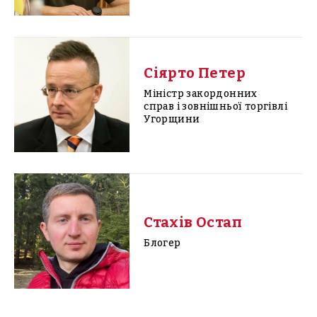
Сіярто Петер
Міністр закордонних
справ і зовнішньої торгівлі
Угорщини
Стахів Остап
Блогер