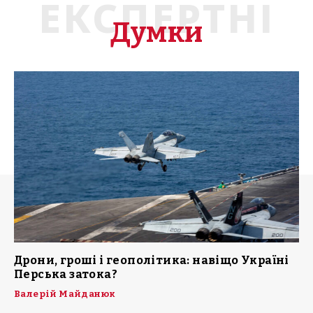
ЕКСПЕРТНІ
Думки
Дрони, гроші і геополітика: навіщо Україні
Перська затока?
Валерій Майданюк