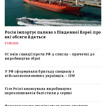
Росія імпортує паливо з Південної Кореї: про
які обсяги йдеться
07.08.2026
ЄС ввів санкції проти РФ: у списку – причетні до
виробництва зброї
У РФ сформували бригаду спецназу з
військовополонених українців, – ISW
Fire Point анонсувала виробництво
перехоплювачів балістики у серпні