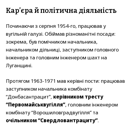
Кар’єра й політична діяльність
Починаючи з серпня 1954-го, працював у
вугільній галузі. Обіймав різноманітні посади:
зокрема, був помічником начальника,
начальником дільниці, заступником головного
інженера та головним інженером шахт на
Луганщині.
Протягом 1963-1971 мав керівні пости: працював
заступником начальника комбінату
“Донбасантрацит”,
керівником тресту
“Первомайськвугілля”
, головним інженером
комбінату “Ворошиловградвугілля” та
очільником “Свердловантрациту”
.