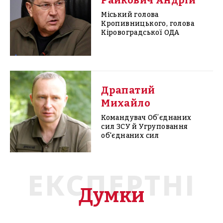
Райкович Андрій
Міський голова
Кропивницького, голова
Кіровоградської ОДА
Драпатий
Михайло
Командувач Обʼєднаних
сил ЗСУ й Угруповання
об'єднаних сил
ЕКСПЕРТНІ
Думки