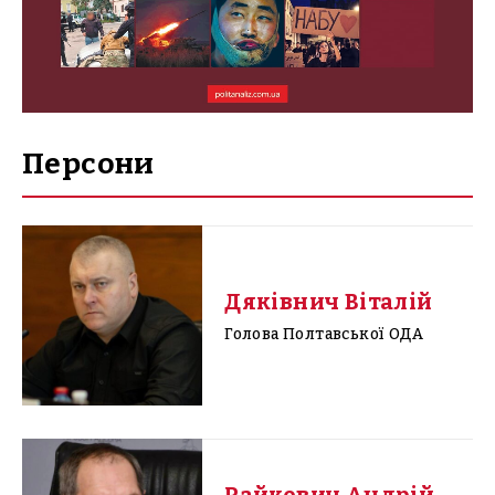
Персони
Дяківнич Віталій
Голова Полтавської ОДА