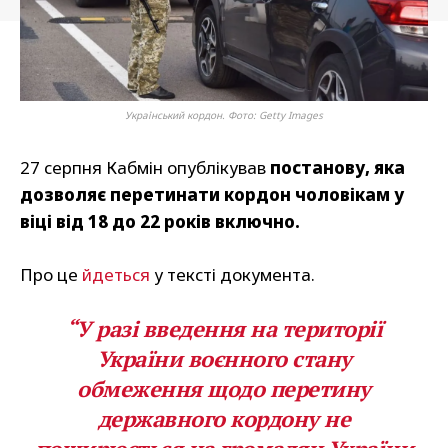
Український кордон. Фото: Getty Images
27 серпня Кабмін опублікував
постанову, яка
дозволяє перетинати кордон чоловікам у
віці від 18 до 22 років включно.
Про це
йдеться
у тексті документа.
“У разі введення на території
України воєнного стану
обмеження щодо перетину
державного кордону не