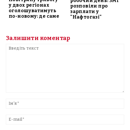
робочий день: ЗМІ
у двох регіонах
розповіли про
оголошуватимуть
зарплати у
по-новому: де саме
"Нафтогазі"
Залишити коментар
Введіть
текст
Ім'
E-
mai