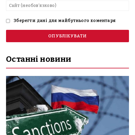
Са
(н
Зберегти дані для майбутнього коментаря
Останні новини