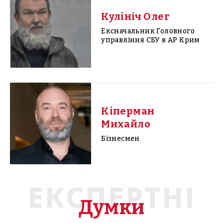
Кулініч Олег
Ексначальник Головного
управління СБУ в АР Крим
Кіперман
Михайло
Бізнесмен
ЕКСПЕРТНІ
Думки