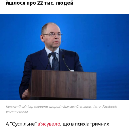
йшлося про 22 тис. людей
.
Колишній міністр охорони здоров’я Максим Степанов. Фото: Facebook
ексчиновника
А “Суспільне”
з’ясувало
, що в психіатричних