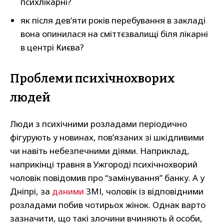
психлікарні?
як після дев’яти років перебування в закладі
вона опинилася на сміттєзвалищі біля лікарні
в центрі Києва?
Проблеми психічнохворих
людей
Люди з психічними розладами періодично
фігурують у новинах, пов’язаних зі шкідливими
чи навіть небезпечними діями. Наприклад,
наприкінці травня в Ужгороді психічнохворий
чоловік повідомив про “замінування” банку. А у
Дніпрі, за
даними
ЗМІ, чоловік із відповідними
розладами побив чотирьох жінок. Однак варто
зазначити, що такі злочини вчиняють й особи,