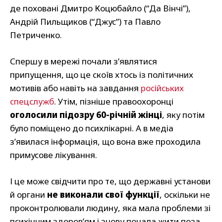
де поховані Дмитро Коцюбайло (“Да Вінчі”),
Андрій Пильщиков (“Джус”) та Павло
Петриченко.
Спершу в мережі почали з’являтися
припущення, що це скоїв хтось із політичних
мотивів або навіть на завдання
російських
спецслужб
. Утім, пізніше правоохоронці
оголосили підозру 60-річній жінці
, яку потім
було поміщено до психлікарні. А в медіа
з’явилася інформація, що вона вже проходила
примусове лікування.
І це може свідчити про те, що державні установи
й органи
не виконали свої функції
, оскільки не
проконтролювали людину, яка мала проблеми зі
психічним здоров’ям і знову почала жити поза