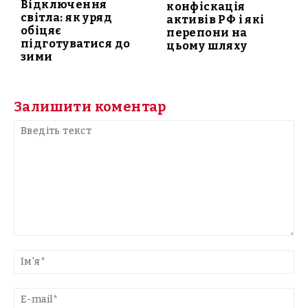
Відключення
конфіскація
світла: як уряд
активів РФ і які
обіцяє
перепони на
підготуватися до
цьому шляху
зими
Залишити коментар
Введіть
текст
Ім'
E-