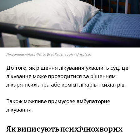
Лікарняне ліжко. Фото: Bret Kavanaugh / Unsplash
До того, як рішення лікування ухвалить суд, це
лікування може проводитися за рішенням
лікаря-психіатра або комісії лікарів-психіатрів.
Також можливе примусове амбулаторне
лікування.
Як виписують психічнохворих