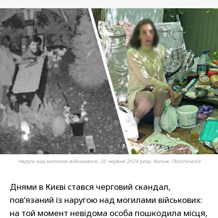
Наруга над могилою військового, 20 червня 2024 року. Колаж: Політаналіз
Днями в Києві стався черговий скандал,
пов’язаний із наругою над могилами військових:
на той момент невідома особа пошкодила місця,