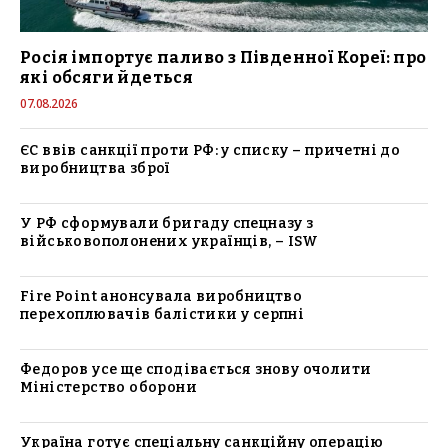
Росія імпортує паливо з Південної Кореї: про
які обсяги йдеться
07.08.2026
ЄС ввів санкції проти РФ: у списку – причетні до
виробництва зброї
У РФ сформували бригаду спецназу з
військовополонених українців, – ISW
Fire Point анонсувала виробництво
перехоплювачів балістики у серпні
Федоров усе ще сподівається знову очолити
Міністерство оборони
Україна готує спеціальну санкційну операцію