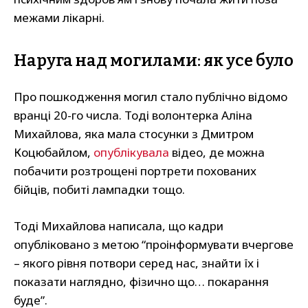
межами лікарні.
Наруга над могилами: як усе було
Про пошкодження могил стало публічно відомо
вранці 20-го числа. Тоді волонтерка Аліна
Михайлова, яка мала стосунки з Дмитром
Коцюбайлом,
опублікувала
відео, де можна
побачити розтрощені портрети похованих
бійців, побиті лампадки тощо.
Тоді Михайлова написала, що кадри
опубліковано з метою “проінформувати вчергове
– якого рівня потвори серед нас, знайти їх і
показати наглядно, фізично що… покарання
буде”.