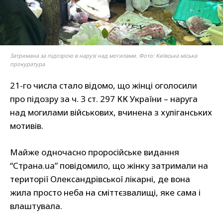
Затримана за підозрою в нарузі над могилами. Фото: Київська міська
прокуратура
21-го числа стало відомо, що жінці оголосили
про підозру за ч. 3 ст. 297 КК України – наруга
над могилами військових, вчинена з хуліганських
мотивів.
Майже одночасно проросійське видання
“Страна.ua” повідомило, що жінку затримали на
території Олександрівської лікарні, де вона
жила просто неба на сміттєзвалищі, яке сама і
влаштувала.