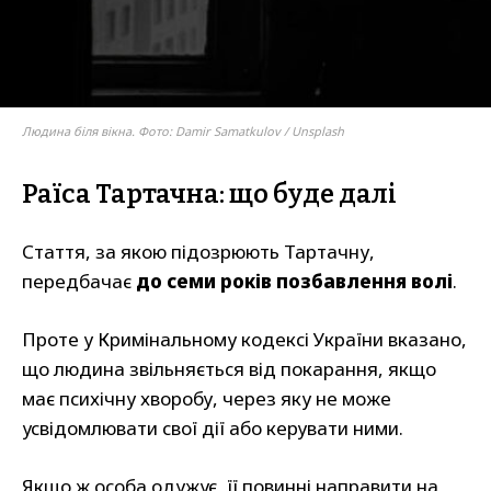
Людина біля вікна. Фото: Damir Samatkulov / Unsplash
Раїса Тартачна: що буде далі
Стаття, за якою підозрюють Тартачну,
передбачає
до семи років позбавлення волі
.
Проте у Кримінальному кодексі України вказано,
що людина звільняється від покарання, якщо
має психічну хворобу, через яку не може
усвідомлювати свої дії або керувати ними.
Якщо ж особа одужує, її повинні направити на