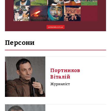
Персони
Портников
Віталій
Журналіст