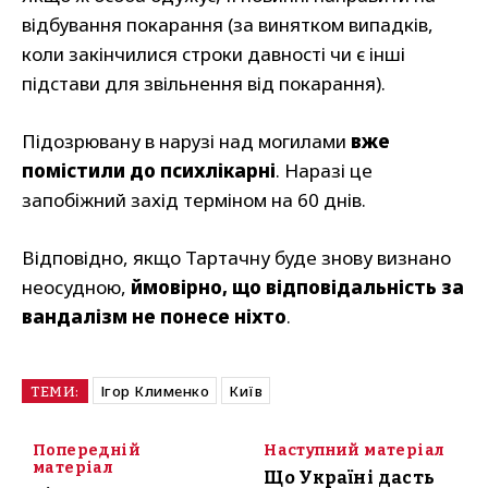
відбування покарання (за винятком випадків,
коли закінчилися строки давності чи є інші
підстави для звільнення від покарання).
Підозрювану в нарузі над могилами
вже
помістили до психлікарні
. Наразі це
запобіжний захід терміном на 60 днів.
Відповідно, якщо Тартачну буде знову визнано
неосудною,
ймовірно, що відповідальність за
вандалізм не понесе ніхто
.
Ігор Клименко
Київ
ТЕМИ:
Попередній
Наступний матеріал
матеріал
Що Україні дасть