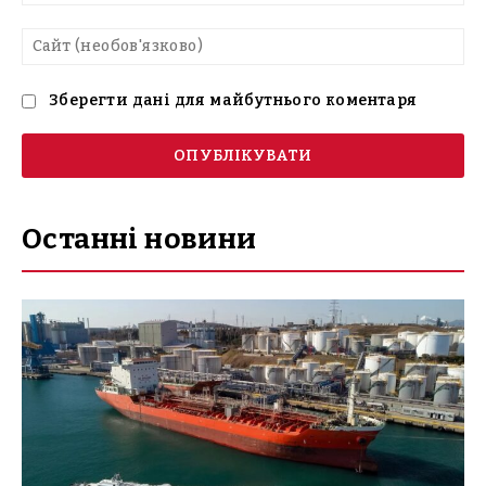
mai
Са
(н
Зберегти дані для майбутнього коментаря
Останні новини