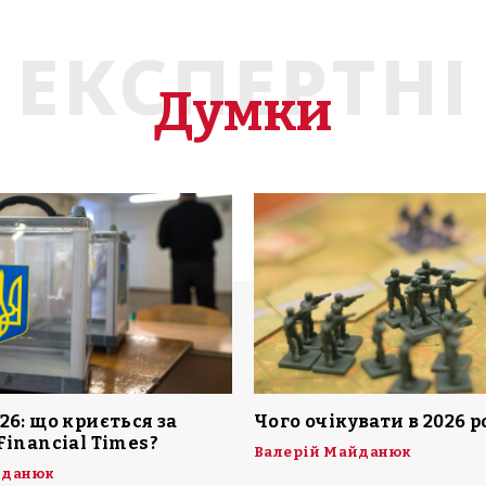
ЕКСПЕРТНІ
Думки
26: що криється за
Чого очікувати в 2026 р
Financial Times?
Валерій Майданюк
йданюк