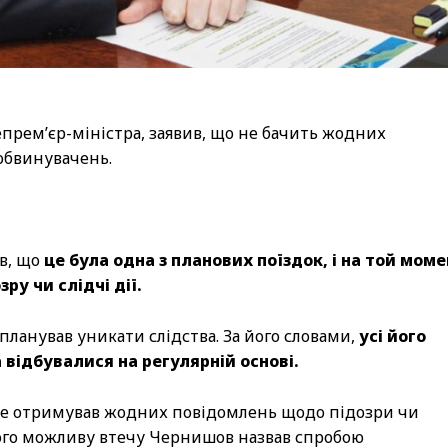
прем’єр-міністра, заявив, що не бачить жодних
обвинувачень.
ив, що
це була одна з планових поїздок, і на той мом
у чи слідчі дії.
планував уникати слідства. За його словами,
усі його
 відбувалися на регулярній основі.
не отримував жодних повідомлень щодо підозри чи
ого можливу втечу Чернишов назвав спробою