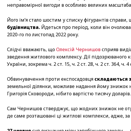
неправомірної вигоди в особливо великих масштаба
Його ім’я стало шостим у списку фігурантів справи,
будівництва.
Йдеться про період, коли він очолюва
2020-го по листопад 2022 року.
Слідчі вважають, що
Олексій Чернишов
сприяв виділ
зведення житлового комплексу. Дії підозрюваного к
України, зокрема ч. 2 ст. 15, ч. 2 ст. 28, ч. 2 ст. 364, ч. 
Обвинувачення проти експосадовця
складаються з
земельної ділянки, можливе надання йому знижок 
Григорія Сковороди, нібито вартістю тисячу доларів.
Сам Чернишов стверджує, що жодних знижок не отри
де саме розташовані ці житлові комплекси, адже, за 
27 червня
суд визначив міру запобіжного заходу —