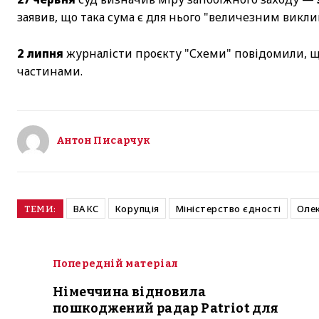
заявив, що така сума є для нього "величезним викли
2 липня
журналісти проєкту "Схеми" повідомили, що
частинами.
Антон Писарчук
ВАКС
Корупція
Міністерство єдності
Олек
ТЕМИ:
Попередній матеріал
Німеччина відновила
пошкоджений радар Patriot для