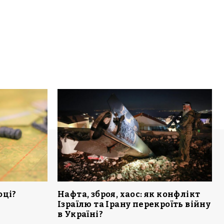
оці?
Нафта, зброя, хаос: як конфлікт
Ізраїлю та Ірану перекроїть війну
в Україні?