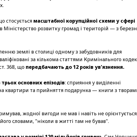
х.
 що стосується
масштабної корупційної схеми у сфері
в Міністерство розвитку громад і територій — з березн
енню землі в столиці одному з забудовників для
валіфіковані за кількома статтями Кримінального кодек
4 ст. 368, що
передбачають до 12 років ув’язнення.
 трьох основних епізодів
: сприяння у виділенні
на квартири та прийняття подарунка — книги з творам
мував, жодної вигоди не мав і навіть не орієнтується
його словами, "ніколи в житті там не бував".
застава у розмірі 120 мільйонів гривень
. Сам Черниш