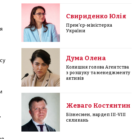
Свириденко Юлія
Прем'єр-міністерка
я
України
Дума Олена
су
Колишня голова Агентства
з розшуку та менеджменту
активів
и
Жеваго Костянтин
,
Бізнесмен, нардеп III-VIII
скликань
ов