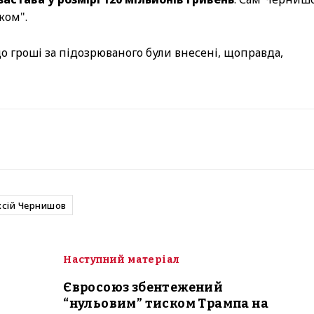
ком".
 гроші за підозрюваного були внесені, щоправда,
сій Чернишов
Наступний матеріал
Євросоюз збентежений
“нульовим” тиском Трампа на