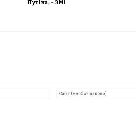
Путіна, – ЗМІ
E-
mail*