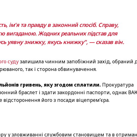
, ім’я та правду в законний спосіб. Справу,
ю вигаданою. Жодних реальних підстав для
усь уявну знижку, якусь книжку"
, — сказав він.
го суду
залишила чинним запобіжний захід, обраний 
рюваного, так і сторона обвинувачення.
ільйонів гривень, яку згодом сплатили.
Прокуратура
ронний браслет і здати закордонні паспорти, однак ВА
е відсторонення його з посади віцепрем’єра.
ру у зловживанні службовим становищем та в отрима