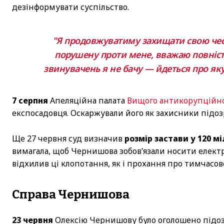
дезінформувати суспільство.
"Я продовжуватиму захищати свою честь
порушену проти мене, вважаю повніст
звинувачень я не бачу — йдеться про як
7 серпня
Апеляційна палата
Вищого антикорупційно
експосадовця. Оскаржували його як захисники підоз
Ще 27 червня суд визначив
розмір застави у 120 м
вимагала, щоб Чернишова зобов’язали носити елект
відхилив ці клопотання, як і прохання про тимчасов
Справа Чернишова
23 червня
Олексію Чернишову було оголошено підоз