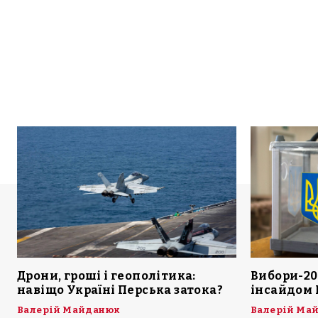
Дрони, гроші і геополітика:
Вибори-20
навіщо Україні Перська затока?
інсайдом 
Валерій Майданюк
Валерій Ма