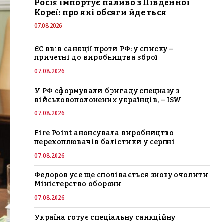
Росія імпортує паливо з Південної
Кореї: про які обсяги йдеться
07.08.2026
ЄС ввів санкції проти РФ: у списку –
причетні до виробництва зброї
07.08.2026
У РФ сформували бригаду спецназу з
військовополонених українців, – ISW
07.08.2026
Fire Point анонсувала виробництво
перехоплювачів балістики у серпні
07.08.2026
Федоров усе ще сподівається знову очолити
Міністерство оборони
07.08.2026
Україна готує спеціальну санкційну