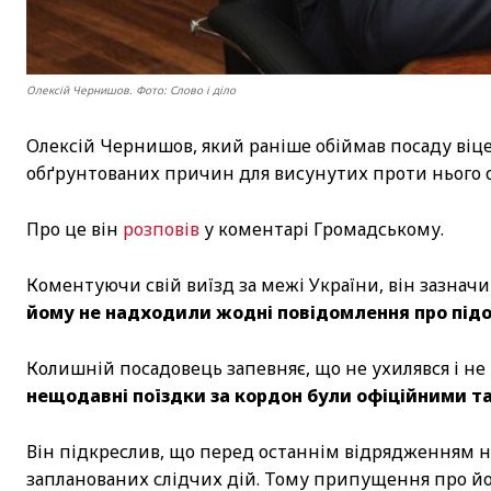
Олексій Чернишов. Фото: Слово і діло
Олексій Чернишов, який раніше обіймав посаду віце
обґрунтованих причин для висунутих проти нього 
Про це він
розповів
у коментарі Громадському.
Коментуючи свій виїзд за межі України, він зазнач
йому не надходили жодні повідомлення про підозр
Колишній посадовець запевняє, що не ухилявся і не 
нещодавні поїздки за кордон були офіційними та
Він підкреслив, що перед останнім відрядженням 
запланованих слідчих дій. Тому припущення про й