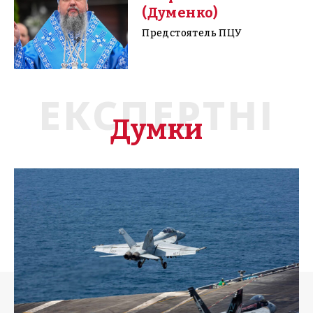
(Думенко)
Предстоятель ПЦУ
ЕКСПЕРТНІ
Думки