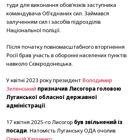
туди для виконання обов’язків заступника
командувача Об’єднаних сил. Займався
залученням сил і засобів підрозділів
Національної поліції.
Після початку повномасштабного вторгнення
Росії брав участь в оборонні населених пунктів
навколо Сєвєродонецька.
У квітні 2023 року президент
Володимир
Зеленський
призначив Лисогора головою
Луганської обласної державної
адміністрації
.
17 квітня 2025-го Лисогор
був звільнений із
посади
. Натомість Луганську ОДА очолив
Олексій Харченко
.