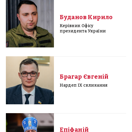
Буданов Кирило
Керівник Офісу
президента України
Брагар Євгеній
Нардеп IX скликання
Епіфаній