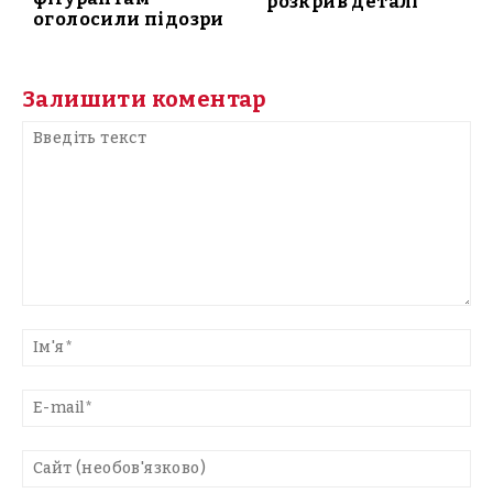
розкрив деталі
оголосили підозри
Залишити коментар
Введіть
текст
Ім'
E-
mai
Са
(н