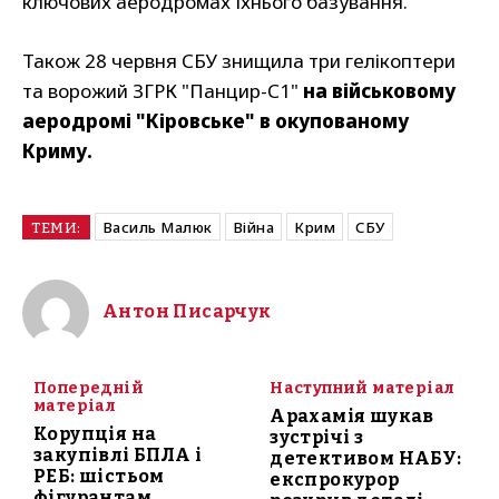
ключових аеродромах їхнього базування.
Також 28 червня СБУ знищила три гелікоптери
та ворожий ЗГРК "Панцир-С1"
на військовому
аеродромі "Кіровське" в окупованому
Криму.
Василь Малюк
Війна
Крим
СБУ
ТЕМИ:
Антон Писарчук
Попередній
Наступний матеріал
матеріал
Арахамія шукав
Корупція на
зустрічі з
закупівлі БПЛА і
детективом НАБУ:
РЕБ: шістьом
експрокурор
фігурантам