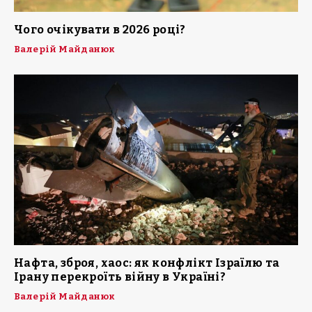
Чого очікувати в 2026 році?
Валерій Майданюк
Нафта, зброя, хаос: як конфлікт Ізраїлю та
Ірану перекроїть війну в Україні?
Валерій Майданюк