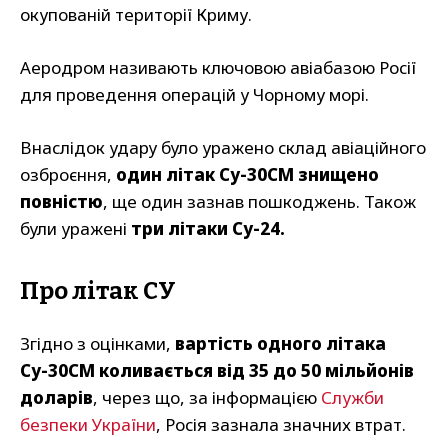
окупованій території Криму.
Аеродром називають ключовою авіабазою Росії
для проведення операцій у Чорному морі.
Внаслідок удару було уражено склад авіаційного
озброєння,
один літак Су-30СМ знищено
повністю
, ще один зазнав пошкоджень. Також
були уражені
три літаки Су-24.
Про літак СУ
Згідно з оцінками,
вартість одного літака
Су-30СМ коливається від 35 до 50 мільйонів
доларів
, через що, за інформацією
Служби
безпеки України
, Росія зазнала значних втрат.