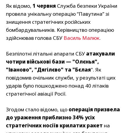
Як відомо,
1 червня
Служба безпеки України
провела унікальну операцію “Павутина” зі
знищення стратегічних російських
бомбардувальників. Керівництво операцією
здійснював голова СБУ
Василь Малюк
.
Безпілотні літальні апарати СБУ
атакували
чотири військові бази — "Олєнья",
"Іваново", "Дягілєво" та "Бєлая
". Як
повідомив очільник служби, у результаті цих
ударів було пошкоджено понад 40 літаків
стратегічної авіації Росії.
Згодом стало відомо, що
операція призвела
до ураження приблизно 34% усіх
стратегічних носіїв крилатих ракет
на