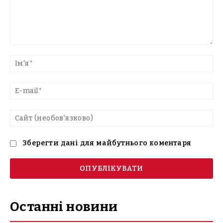
Введіть
текст
Ім'
E-
mai
Са
(н
Зберегти дані для майбутнього коментаря
Останні новини