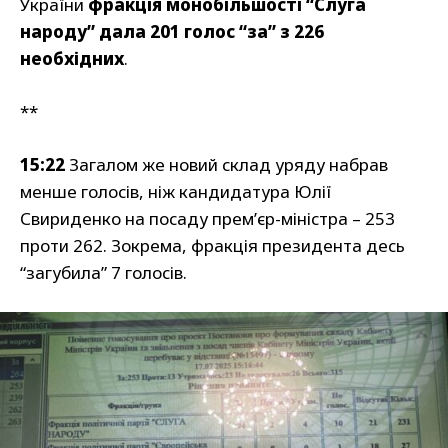
України
фракція монобільшості “Слуга
народу” дала 201 голос “за” з 226
необхідних
.
**
15:22
Загалом же новий склад уряду набрав
менше голосів, ніж кандидатура Юлії
Свириденко на посаду прем’єр-міністра – 253
проти 262. Зокрема, фракція президента десь
“загубила” 7 голосів.