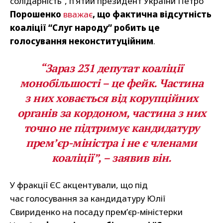
солідарність”, п’ятий президент України Петро
Порошенко
вважає
, що фактична відсутність
коаліції “Слуг народу” робить це
голосування неконституційним
.
“Зараз 231 депутат коаліції
монобільшості – це фейк. Частина
з них ховається від корупційних
органів за кордоном, частина з них
точно не підтримує кандидатуру
прем’єр-міністра і не є членами
коаліції”, – заявив він.
У фракції ЄС акцентували, що під
час голосування за кандидатуру Юлії
Свириденко на посаду прем’єр-міністерки