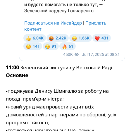
11:00
Зеленський виступив у Верховній Раді.
Основне
:
▪️подякував Денису Шмигалю за роботу на
посаді прем’єр-міністра;
▪️новий уряд має провести аудит всіх
домовленостей з партнерами по обороні, усіх
програм стійкості;
▪️готуються нові угоди зі США, тому у