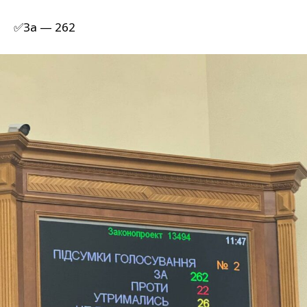
✅За — 262