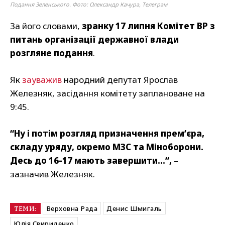
Подання Зеленського. Фото: Олександр Качура, Телеграм
За його словами,
зранку 17 липня Комітет ВР з
питань організації державної влади
розгляне подання
.
Як
зауважив
народний депутат Ярослав
Железняк, засідання комітету заплановане на
9:45.
“Ну і потім розгляд призначення премʼєра,
складу уряду, окремо МЗС та Міноборони.
Десь до 16-17 мають завершити…”,
–
зазначив Железняк.
Верховна Рада
Денис Шмигаль
ТЕМИ:
Юлія Свириденко