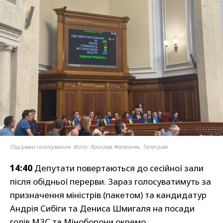
Підсумки голосування. Фото: Ярослав Железняк, Телеграм
14:40
Депутати повертаються до сесійної зали
після обідньої перерви. Зараз голосуватимуть за
призначення міністрів (пакетом) та кандидатур
Андрія Сибіги та Дениса Шмигаля на посади
голів МЗС та Міноборони окремо.