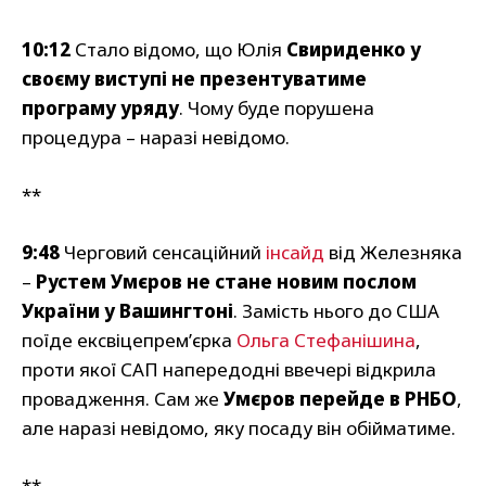
10:12
Стало відомо, що Юлія
Свириденко у
своєму виступі не презентуватиме
програму уряду
. Чому буде порушена
процедура – наразі невідомо.
**
9:48
Черговий сенсаційний
інсайд
від Железняка
–
Рустем Умєров не стане новим послом
України у Вашингтоні
. Замість нього до США
поїде ексвіцепрем’єрка
Ольга Стефанішина
,
проти якої САП напередодні ввечері відкрила
провадження. Сам же
Умєров перейде в РНБО
,
але наразі невідомо, яку посаду він обійматиме.
**