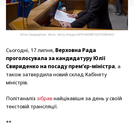
Юлія Свириденко. Фото: Getty Images/AFP/ANDRII NESTERENKO
Сьогодні, 17 липня,
Верховна Рада
проголосувала за кандидатуру Юлії
Свириденко на посаду прем’єр-міністра
, а
також затвердила новий склад Кабінету
міністрів.
Політаналіз
зібрав
найцікавіше за день у своїй
текстовій трансляції.
**