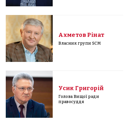
Ахметов Рінат
Власник групи SCM
Усик Григорій
Голова Вищої ради
правосуддя