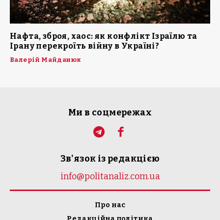
Нафта, зброя, хаос: як конфлікт Ізраїлю та
Ірану перекроїть війну в Україні?
Валерій Майданюк
Ми в соцмережах
Зв'язок із редакцією
info@politanaliz.com.ua
Про нас
Редакційна політика