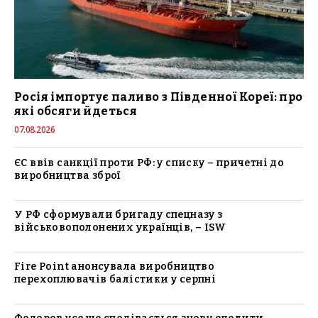
Росія імпортує паливо з Південної Кореї: про
які обсяги йдеться
07.08.2026
ЄС ввів санкції проти РФ: у списку – причетні до
виробництва зброї
У РФ сформували бригаду спецназу з
військовополонених українців, – ISW
Fire Point анонсувала виробництво
перехоплювачів балістики у серпні