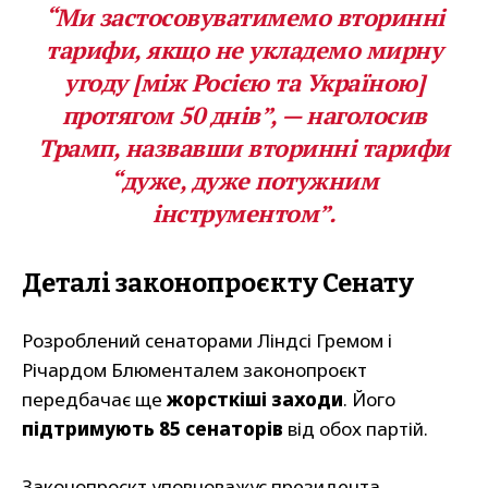
“Ми застосовуватимемо вторинні
тарифи, якщо не укладемо мирну
угоду [між Росією та Україною]
протягом 50 днів”, — наголосив
Трамп, назвавши вторинні тарифи
“дуже, дуже потужним
інструментом”.
Деталі законопроєкту Сенату
Розроблений сенаторами Ліндсі Гремом і
Річардом Блюменталем законопроєкт
передбачає ще
жорсткіші заходи
. Його
підтримують 85 сенаторів
від обох партій.
Законопроєкт уповноважує президента