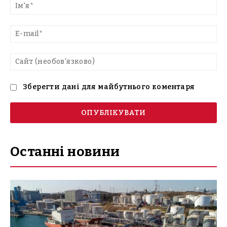
текст
Ім'
E-
mai
Са
(н
Зберегти дані для майбутнього коментаря
Останні новини