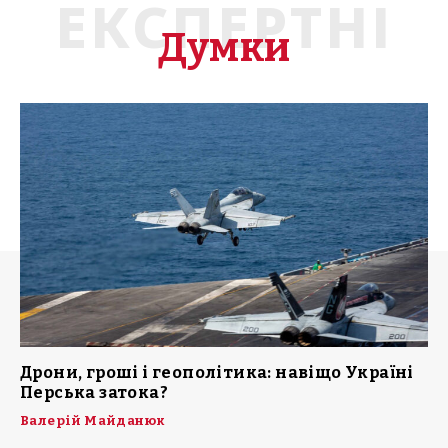
ЕКСПЕРТНІ
Думки
Дрони, гроші і геополітика: навіщо Україні
Перська затока?
Валерій Майданюк