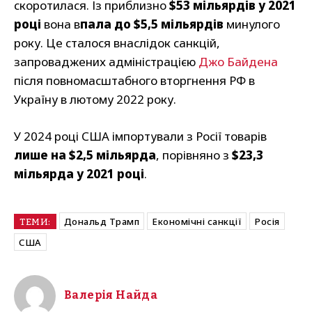
скоротилася. Із приблизно
$53 мільярдів у 2021
році
вона в
пала до $5,5 мільярдів
минулого
року. Це сталося внаслідок санкцій,
запроваджених адміністрацією
Джо Байдена
після повномасштабного вторгнення РФ в
Україну в лютому 2022 року.
У 2024 році США імпортували з Росії товарів
лише на $2,5 мільярда
, порівняно з
$23,3
мільярда у 2021 році
.
Дональд Трамп
Економічні санкції
Росія
ТЕМИ:
США
Валерія Найда