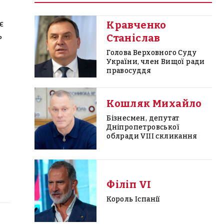
є
Кравченко
ь
Станіслав
Голова Верховного Суду
України, член Вищої ради
правосуддя
Кошляк Михайло
Бізнесмен, депутат
Дніпропетровської
облради VIII скликання
Філіп VI
Король Іспанії