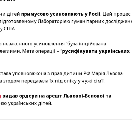
їни дітей
примусово усиновляють у Росії
. Цей процес 
 підготовленому Лабораторією гуманітарних досліджен
 у США.
а незаконного усиновлення “була ініційована
глими. Мета операції – “
русифікувати українських
стала уповноважена з прав дитини РФ Марія Львова-
а згодом передавала їх під опіку у чужі сім’ї.
д
видав ордери на арешт Львової-Бєлової та
єю українських дітей.