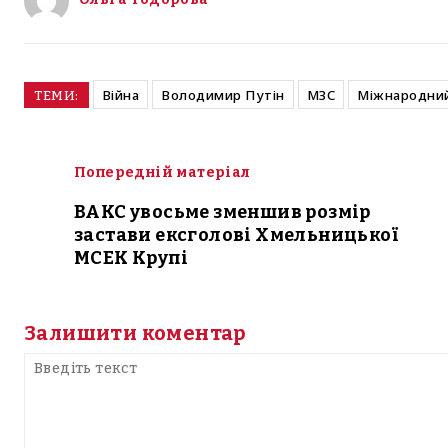
Війна
Володимир Путін
МЗС
Міжнародний
ТЕМИ:
Попередній матеріал
ВАКС увосьме зменшив розмір
застави ексголові Хмельницької
МСЕК Крупі
Залишити коментар