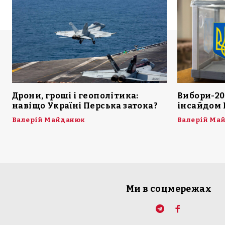
Дрони, гроші і геополітика:
Вибори-20
навіщо Україні Перська затока?
інсайдом 
Валерій Майданюк
Валерій Ма
Ми в соцмережах