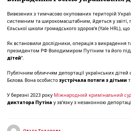
Вивезених з тимчасово окупованих територій Укра
системним та широкомасштабним, йдеться у звіті,
Єльської школи громадського здоров’я (Yale HRL), що
Як встановили дослідники, операція з викрадення т
президентом РФ Володимиром Путіним та його підле
дітей
“.
Публічним обличчям депортації українських дітей 
Бєлова. Вона особисто
зустрічала потяги з дітьми
т
У березні 2023 року
Міжнародний кримінальний су
диктатора Путіна
у зв’язку з незаконною депортаці
Ольга Тодорова