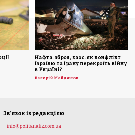
оці?
Нафта, зброя, хаос: як конфлікт
Ізраїлю та Ірану перекроїть війну
в Україні?
Валерій Майданюк
Зв'язок із редакцією
info@politanaliz.com.ua