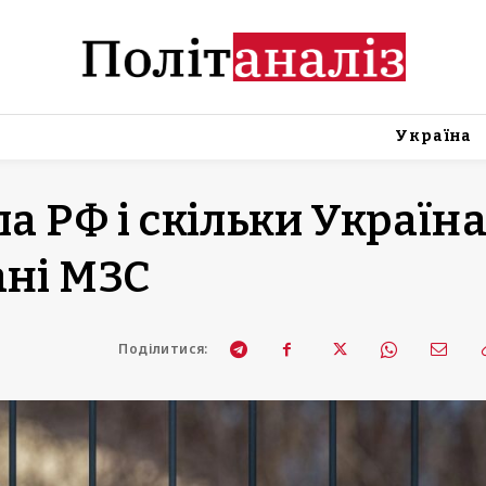
Україна
ла РФ і скільки Україн
ані МЗС
Поділитися: