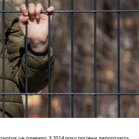
ігнорує це правило. З 2014 року росіяни депортують