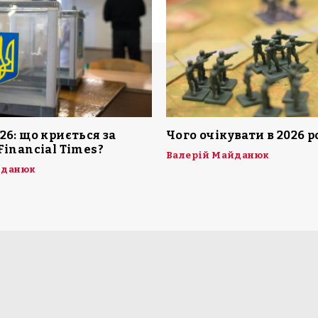
26: що криється за
Чого очікувати в 2026 р
Financial Times?
Валерій Майданюк
йданюк