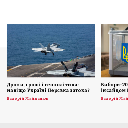
Дрони, гроші і геополітика:
Вибори-20
навіщо Україні Перська затока?
інсайдом 
Валерій Майданюк
Валерій Ма