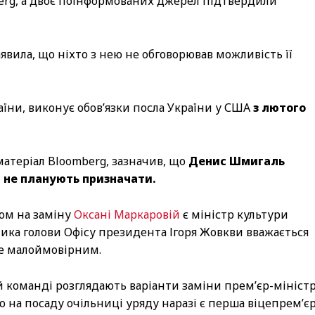
berg, а двоє поінформованих джерел підтвердили
явила, що ніхто з нею не обговорював можливість її
аїни, виконує обов’язки посла України у США
з лютого
атеріал Bloomberg, зазначив, що
Денис Шмигаль
а не планують призначати.
ом на заміну
Оксані Маркаровій
є міністр культури
ка голови Офісу президента Ігоря Жовкви вважається
е малоймовірним.
ій команді розглядають варіанти заміни прем’єр-мініст
ю на посаду очільниці уряду наразі є перша віцепрем’є