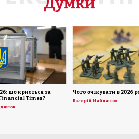
Думки
26: що криється за
Чого очікувати в 2026 р
Financial Times?
Валерій Майданюк
йданюк