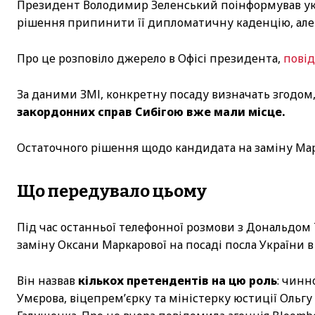
Президент Володимир Зеленський поінформував укр
рішення припинити її дипломатичну каденцію, але з
Про це розповіло джерело в Офісі президента,
пові
За даними ЗМІ, конкретну посаду визначать згодом
закордонних справ Сибігою вже мали місце.
Остаточного рішення щодо кандидата на заміну Ма
Що передувало цьому
Під час останньої телефонної розмови з Дональдо
заміну Оксани Маркарової на посаді посла України 
Він назвав
кількох претендентів на цю роль
: чинн
Умєрова, віцепрем’єрку та міністерку юстиції Ольг