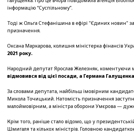
Галущенка. Про це вчора повідомила агенція Bloom
інформацію “Суспільному”.
Тоді ж Ольга Стефанішина в ефірі "Єдиних новин" за
призначення.
Оксана Маркарова, колишня міністерка фінансів Укр
2021 року.
Народний депутат Ярослав Железняк, коментуючи м
відмовився від цієї посади, а Германа Галущенк
За словами депутата, найбільш імовірним кандидат
Микола Точицький. Натомість призначення заступни
малоймовірним, а міністра оборони Умєрова — дуж
Крім того, раніше стало відомо, що у президентськ
Шмигаля та кількох міністрів. Головною кандидатко