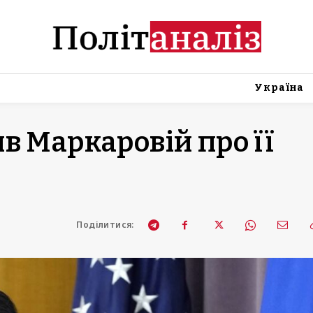
Україна
в Маркаровій про її
Поділитися: