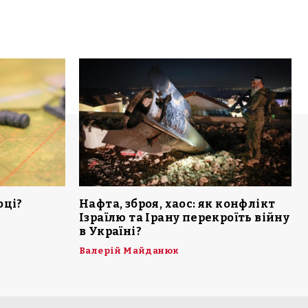
оці?
Нафта, зброя, хаос: як конфлікт
Ізраїлю та Ірану перекроїть війну
в Україні?
Валерій Майданюк