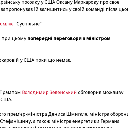
аїнську посолку у США Оксану Маркарову про своє
апропонував їй залишитись у своїй команді після цьог
домляє
"Суспільне".
, при цьому
попередні переговори з міністром
ркаровій у США поки що немає.
м Трампом
Володимир Зеленський
обговорив можливу
в США.
ого прем’єр-міністра Дениса Шмигаля, міністра оборон
у Стефанішину, а також міністра енергетики Германа