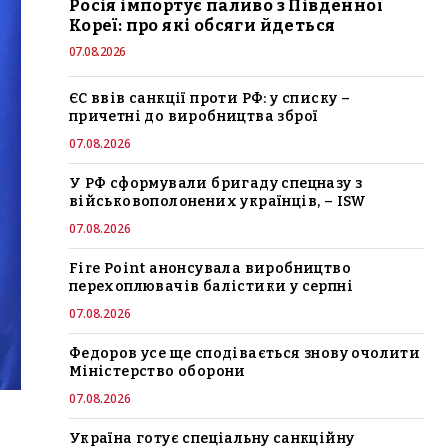
Росія імпортує паливо з Південної
Кореї: про які обсяги йдеться
07.08.2026
ЄС ввів санкції проти РФ: у списку –
причетні до виробництва зброї
07.08.2026
У РФ сформували бригаду спецназу з
військовополонених українців, – ISW
07.08.2026
Fire Point анонсувала виробництво
перехоплювачів балістики у серпні
07.08.2026
Федоров усе ще сподівається знову очолити
Міністерство оборони
07.08.2026
Україна готує спеціальну санкційну