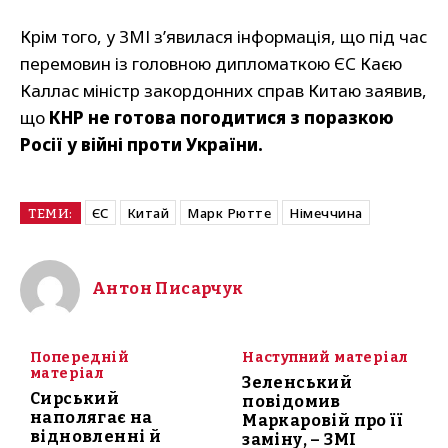
Крім того, у ЗМІ з’явилася інформація, що під час
перемовин із головною дипломаткою ЄС Каєю
Каллас міністр закордонних справ Китаю заявив,
що
КНР не готова погодитися з поразкою
Росії у війні проти України.
ЄС
Китай
Марк Рютте
Німеччина
ТЕМИ:
Антон Писарчук
Попередній
Наступний матеріал
матеріал
Зеленський
Сирський
повідомив
наполягає на
Маркаровій про її
відновленні й
заміну, – ЗМІ