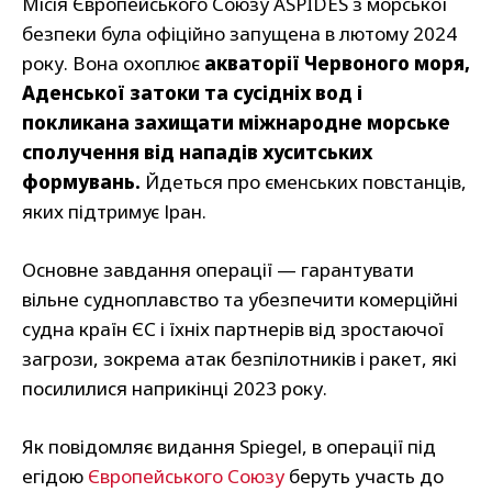
Місія Європейського Союзу ASPIDES з морської
безпеки була офіційно запущена в лютому 2024
року. Вона охоплює
акваторії Червоного моря,
Аденської затоки та сусідніх вод і
покликана захищати міжнародне морське
сполучення від нападів хуситських
формувань.
Йдеться про єменських повстанців,
яких підтримує Іран.
Основне завдання операції — гарантувати
вільне судноплавство та убезпечити комерційні
судна країн ЄС і їхніх партнерів від зростаючої
загрози, зокрема атак безпілотників і ракет, які
посилилися наприкінці 2023 року.
Як повідомляє видання Spiegel, в операції під
егідою
Європейського Союзу
беруть участь до