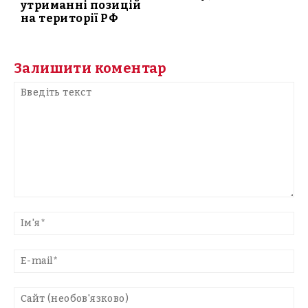
утриманні позицій
на території РФ
Залишити коментар
Введіть
текст
Ім'
E-
mai
Са