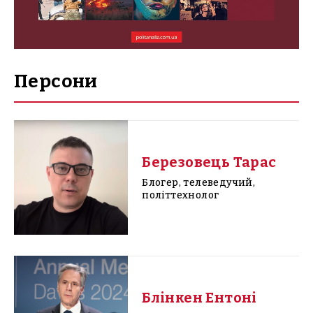
Персони
Березовець Тарас
Блогер, телеведучий,
політтехнолог
Блінкен Ентоні