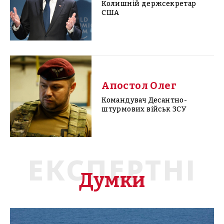
Колишній держсекретар
США
Апостол Олег
Командувач Десантно-
штурмових військ ЗСУ
ЕКСПЕРТНІ
Думки