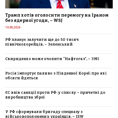
Трамп хотів оголосити перемогу на Іраном
без ядерної угоди, – WSJ
10.08.2026
РФ планує залучити ще до 50 тисяч
північнокорейців, – Зеленський
Свириденко може очолити “Нафтогаз”, – ЗМІ
Росія імпортує паливо з Південної Кореї: про які
обсяги йдеться
ЄС ввів санкції проти РФ: у списку – причетні до
виробництва зброї
У РФ сформували бригаду спецназу з
військовополонених українців, – ISW