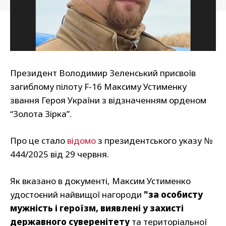
Президент Володимир Зеленський присвоїв
загиблому пілоту F-16 Максиму Устименку
звання Героя України з відзначенням орденом
“Золота Зірка”.
Про це стало
відомо
з президентського указу №
444/2025 від 29 червня.
Як вказано в документі, Максим Устименко
удостоєний найвищої нагороди
"за особисту
мужність і героїзм, виявлені у захисті
державного суверенітету
та територіальної