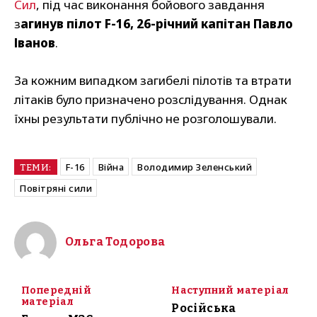
Сил
, під час виконання бойового завдання
з
агинув пілот F-16, 26-річний капітан Павло
Іванов
.
За кожним випадком загибелі пілотів та втрати
літаків було призначено розслідування. Однак
їхны результати публічно не розголошували.
F-16
Війна
Володимир Зеленський
ТЕМИ:
Повітряні сили
Ольга Тодорова
Попередній
Наступний матеріал
матеріал
Російська