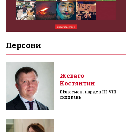
Персони
Жеваго
Костянтин
Бізнесмен, нардеп III-VIII
скликань