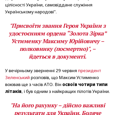
цілісності України, самовіддане служіння
Українському народові".
"Присвоїти звання Героя України з
удостоєнням ордена “Золота Зірка”
Устименку Максиму Юрійовичу –
полковнику (посмертно)", –
йдеться в документі.
У вечірньому зверненні 29 червня
президент
Зеленський
розповів, що Максим Устименко
воював ще з часів АТО. Він
освоїв чотири типи
літаків
, і був одним з найкращих пілотів України.
"На його рахунку – дійсно важливі
результати для України. Боляче