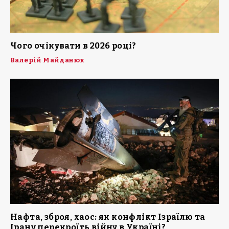
Чого очікувати в 2026 році?
Валерій Майданюк
Нафта, зброя, хаос: як конфлікт Ізраїлю та
Ірану перекроїть війну в Україні?