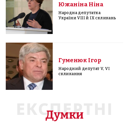
Южаніна Ніна
Народна депутатка
України VIII й IX скликань
Гуменюк Ігор
Народний депутат V, VI
скликання
ЕКСПЕРТНІ
Думки