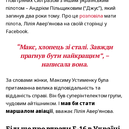
Повітряних Сил разом з іншим українським
пілотом – Андрієм Пільщиковим (“Джус”), який
загинув два роки тому. Про це
розповіла
мати
пілота, Лілія Авер’янова на своїй сторінці у
Facebook.
“Макс, хлопець зі сталі. Завжди
прагнув бути найкращим”, –
написала вона.
За словами жінки, Максиму Устименку була
притаманна велика відповідальність та
відданість справі. Він був суперінтелектом групи,
чудовим айтішником. І
мав би стати
маршалом авіації
, вважає Лілія Авер’янова.