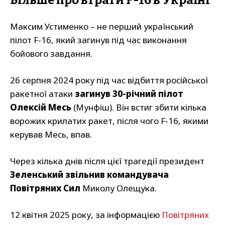
Більше про втрати F-16 в Україні
Максим Устименко – не перший український
пілот F-16, який загинув під час виконання
бойового завдання.
26 серпня 2024 року під час відбиття російської
ракетної атаки
загинув 30-річний пілот
Олексій Месь
(Мунфіш). Він встиг збити кілька
ворожих крилатих ракет, після чого F-16, якими
керував Месь, впав.
Через кілька днів після цієї трагедії президент
Зеленський звільнив командувача
Повітряних Сил
Миколу Олещука.
12 квітня 2025 року, за інформацією
Повітряних