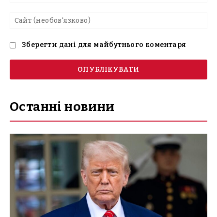
mai
Са
(н
Зберегти дані для майбутнього коментаря
Останні новини