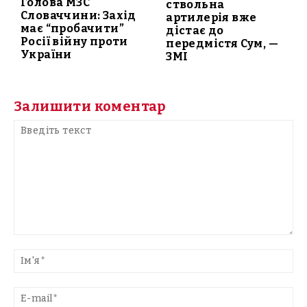
Голова МЗС
ствольна
Словаччини: Захід
артилерія вже
має “пробачити”
дістає до
Росії війну проти
передмістя Сум, —
України
ЗМІ
Залишити коментар
Введіть
текст
Ім'
E-