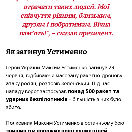
втрачати таких людей. Мої
співчуття рідним, близьким,
друзям і побратимам. Вічна
пам’ять!", – сказав президент.
Як загинув Устименко
Герой України Максим Устименко загинув 29
червня, відбиваючи масовану ракетно-дронову
атаку росіян, розповів Зеленський. Під час
нападу ворог застосував
понад 500 ракет та
ударних безпілотників
– більшість з них було
збито.
Полковник Максим Устименко в останньому бою
знищив сім ворожих повітряних цілей
,