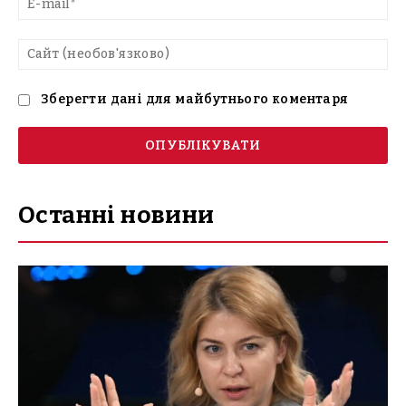
mai
Са
(н
Зберегти дані для майбутнього коментаря
Останні новини