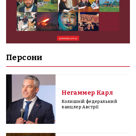
Персони
Негаммер Карл
Колишній федеральний
канцлер Австрії