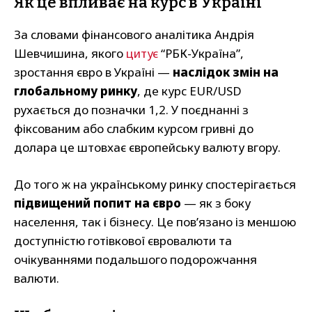
Як це впливає на курс в Україні
За словами фінансового аналітика Андрія
Шевчишина, якого
цитує
“РБК-Україна”,
зростання євро в Україні —
наслідок змін на
глобальному ринку
, де курс EUR/USD
рухається до позначки 1,2. У поєднанні з
фіксованим або слабким курсом гривні до
долара це штовхає європейську валюту вгору.
До того ж на українському ринку спостерігається
підвищений попит на євро
— як з боку
населення, так і бізнесу. Це пов’язано із меншою
доступністю готівкової євровалюти та
очікуваннями подальшого подорожчання
валюти.