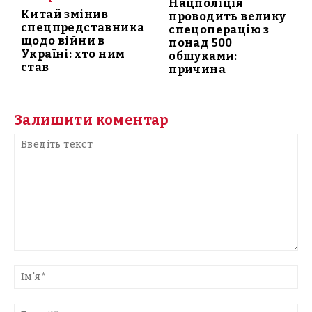
Нацполіція
Китай змінив
проводить велику
спецпредставника
спецоперацію з
щодо війни в
понад 500
Україні: хто ним
обшуками:
став
причина
Залишити коментар
Введіть
текст
Ім'
E-