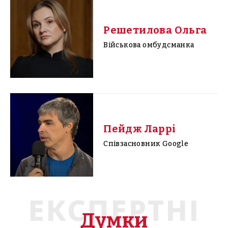
Решетилова Ольга
Військова омбудсманка
Пейдж Ларрі
Співзасновник Google
ЕКСПЕРТНІ
Думки