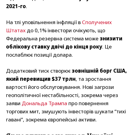
2021-го
.
На тлі уповільнення інфляції в
Сполучених
Штатах
до 0,1% інвестори очікують, що
Федеральна резервна система може
знизити
облікову ставку двічі до кінця року
. Це
послаблює позиції долара.
Додатковий тиск створює
зовнішній борг США,
який перевищив $37 трлн
, та зростання
вартості його обслуговування. Нові загрози
геополітичної нестабільності, зокрема через
заяви
Дональда Трампа
про повернення
торгових мит, змушують інвесторів шукати “тихі
гавані”, зокрема європейські активи.