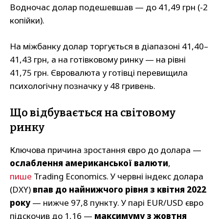
Водночас долар подешевшав — до 41,49 грн (-2
копійки).
На міжбанку долар торгується в діапазоні 41,40–
41,43 грн, а на готівковому ринку — на рівні
41,75 грн. Євровалюта у готівці перевищила
психологічну позначку у 48 гривень.
Що відбувається на світовому
ринку
Ключова причина зростання євро до долара —
ослаблення американської валюти
,
пише
Trading Economics. У червні індекс долара
(DXY)
впав до найнижчого рівня з квітня 2022
року
— нижче 97,8 пункту. У парі EUR/USD євро
підскочив до 1,16 —
максимуму з жовтня