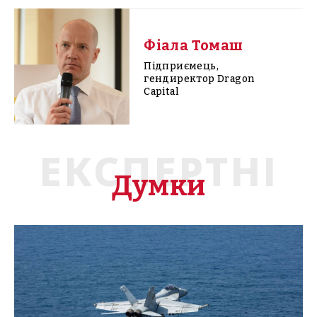
Фіала Томаш
Підприємець,
гендиректор Dragon
Capital
ЕКСПЕРТНІ
Думки