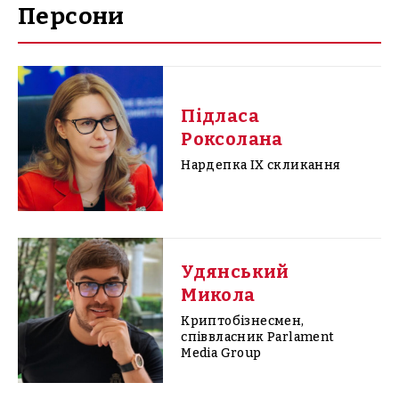
Персони
Підласа
Роксолана
Нардепка IX скликання
Удянський
Микола
Криптобізнесмен,
співвласник Parlament
Media Group