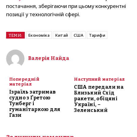
постачання, зберігаючи при цьому конкурентні
позиції у технологічній сфері.
Економіка
Китай
США
Тарифи
ТЕМИ:
Валерія Найда
Попередній
Наступний матеріал
матеріал
США передали на
Ізраїль затримав
Близький Схід
судно з Ґретою
ракети, обіцяні
Тунберг і
Україні, –
гуманітаркою для
Зеленський
Гази