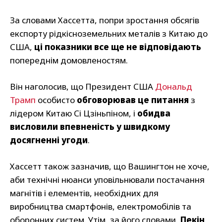
За словами Хассетта, попри зростання обсягів
експорту рідкісноземельних металів з Китаю до
США,
ці показники все ще не відповідають
попереднім домовленостям.
Він наголосив, що Президент США
Дональд
Трамп
особисто
обговорював це питання
з
лідером Китаю Сі Цзіньпіном, і
обидва
висловили впевненість у швидкому
досягненні угоди
.
Хассетт також зазначив, що Вашингтон не хоче,
аби технічні нюанси уповільнювали постачання
магнітів і елементів, необхідних для
виробництва смартфонів, електромобілів та
оборонних систем. Утім, за його словами,
Пекін