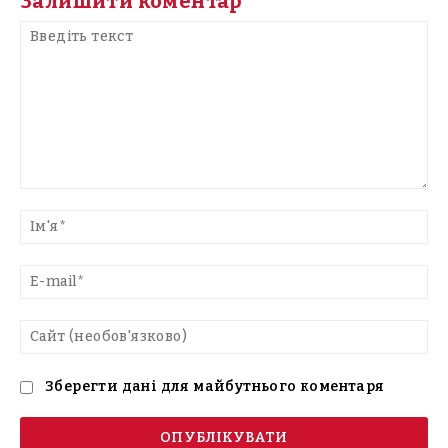
Залишити коментар
Введіть
текст
Ім'
E-
mai
Са
(н
Зберегти дані для майбутнього коментаря