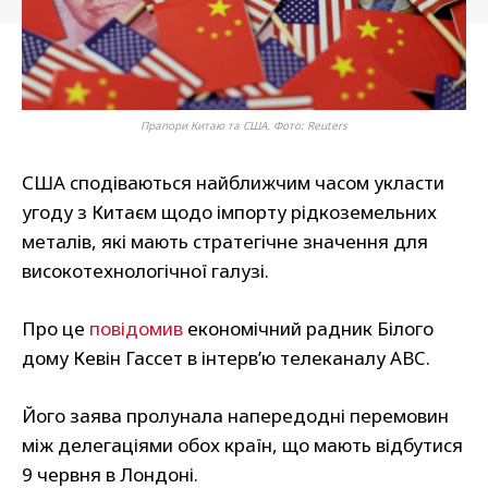
Прапори Китаю та США. Фото: Reuters
США сподіваються найближчим часом укласти
угоду з Китаєм щодо імпорту рідкоземельних
металів, які мають стратегічне значення для
високотехнологічної галузі.
Про це
повідомив
економічний радник Білого
дому Кевін Гассет в інтерв’ю телеканалу ABC.
Його заява пролунала напередодні перемовин
між делегаціями обох країн, що мають відбутися
9 червня в Лондоні.