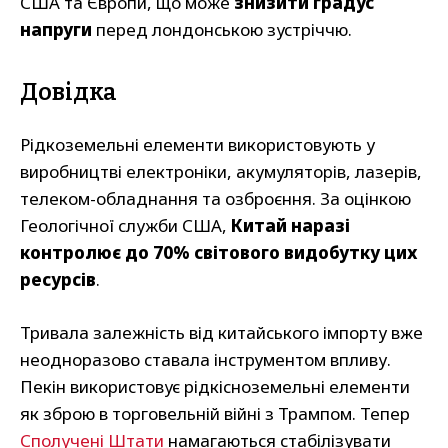
США та Європи, що може
знизити градус
напруги
перед лондонською зустріччю.
Довідка
Рідкоземельні елементи використовують у
виробництві електроніки, акумуляторів, лазерів,
телеком-обладнання та озброєння. За оцінкою
Геологічної служби США,
Китай наразі
контролює до 70% світового видобутку цих
ресурсів
.
Тривала залежність від китайського імпорту вже
неодноразово ставала інструментом впливу.
Пекін використовує рідкісноземельні елементи
як зброю в торговельній війні з Трампом. Тепер
Сполучені Штати
намагаються стабілізувати