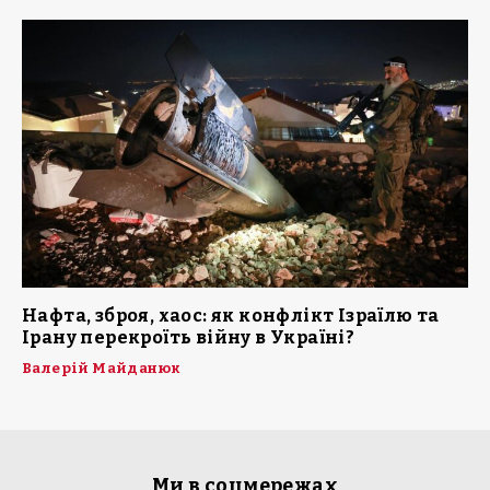
Нафта, зброя, хаос: як конфлікт Ізраїлю та
Ірану перекроїть війну в Україні?
Валерій Майданюк
Ми в соцмережах